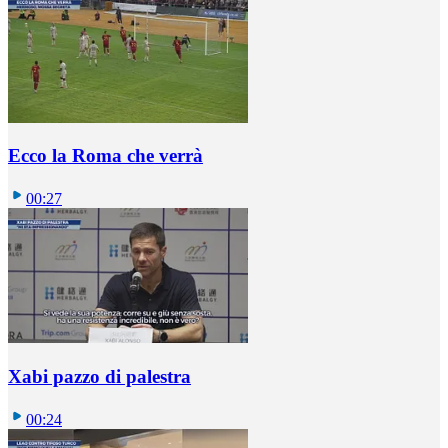
Ecco la Roma che verrà
00:27
Xabi pazzo di palestra
00:24