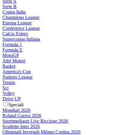
Serie A
Serie B
Coppa Italia
Champions League
Europa League
Conference League
Calcio Estero
Supercoppa Italiana
Formula 1
Formula E
MotoGP
Altri Motori
Basket
America's Cup
Nations League
Tennis
Sci
Volley
Drive UP
Speciali
Mondiali 2026
Roland Garros 2026
Sportmediaset Live Riccione 2026
Scudetto Inter 2026
Olimpiadi Invernali Milano Cortina 2026