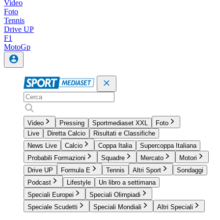
Video
Foto
Tennis
Drive UP
F1
MotoGp
Video
Pressing
Sportmediaset XXL
Foto
Live
Diretta Calcio
Risultati e Classifiche
News Live
Calcio
Coppa Italia
Supercoppa Italiana
Probabili Formazioni
Squadre
Mercato
Motori
Drive UP
Formula E
Tennis
Altri Sport
Sondaggi
Podcast
Lifestyle
Un libro a settimana
Speciali Europei
Speciali Olimpiadi
Speciale Scudetti
Speciali Mondiali
Altri Speciali