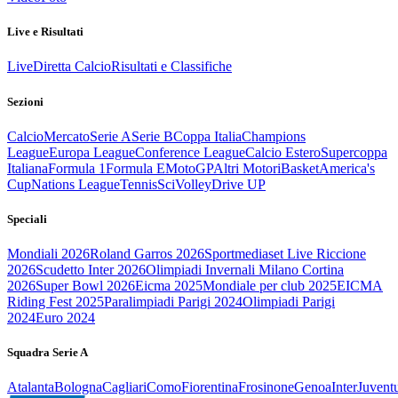
Live e Risultati
Live
Diretta Calcio
Risultati e Classifiche
Sezioni
Calcio
Mercato
Serie A
Serie B
Coppa Italia
Champions
League
Europa League
Conference League
Calcio Estero
Supercoppa
Italiana
Formula 1
Formula E
MotoGP
Altri Motori
Basket
America's
Cup
Nations League
Tennis
Sci
Volley
Drive UP
Speciali
Mondiali 2026
Roland Garros 2026
Sportmediaset Live Riccione
2026
Scudetto Inter 2026
Olimpiadi Invernali Milano Cortina
2026
Super Bowl 2026
Eicma 2025
Mondiale per club 2025
EICMA
Riding Fest 2025
Paralimpiadi Parigi 2024
Olimpiadi Parigi
2024
Euro 2024
Squadra Serie A
Atalanta
Bologna
Cagliari
Como
Fiorentina
Frosinone
Genoa
Inter
Juvent