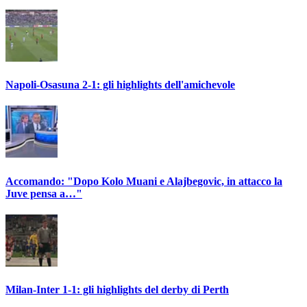
Napoli-Osasuna 2-1: gli highlights dell'amichevole
Accomando: "Dopo Kolo Muani e Alajbegovic, in attacco la
Juve pensa a…"
Milan-Inter 1-1: gli highlights del derby di Perth