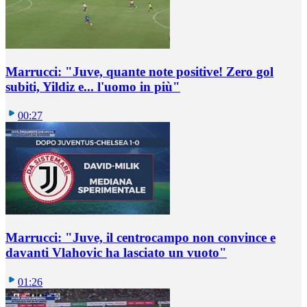
Marrucci: "Juve, quante note positive! Zero gol
subiti, Yildiz e... l'uomo in più"
00:27
Marrucci: "Juve, il centrocampo non convince e
davanti Vlahovic ha lasciato un vuoto"
01:26