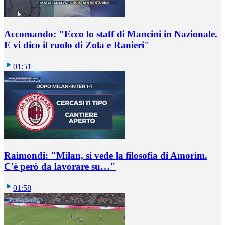
Accomando: "Ecco lo staff di Mancini in Nazionale.
E vi dico il ruolo di Zola e Ranieri"
01:51
Raimondi: "Milan, si vede la filosofia di Amorim.
C'è però da lavorare su…"
01:58