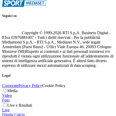
Seguici su
Copyright © 1999-
2026
RTI S.p.A. Business Digital -
P.Iva 03976881007 - Tutti i diritti riservati - Per la pubblicità
Mediamond S.p.A. - RTI S.p.A., Mediaset N.V., sede legale
Amsterdam (Paesi Bassi) - Uffici Viale Europa 46, 20093 Cologno
Monzese (MI)
Rispetto ai contenuti e ai dati personali trasmessi e/o
riprodotti è vietata ogni utilizzazione funzionale all’addestramento di
sistemi di intelligenza artificiale generativa. È altresì fatto divieto
espresso di utilizzare mezzi automatizzati di data scraping.
Legal
Corporate
Privacy Policy
Cookie Policy
Media
Video
Foto
Live e Risultati
Live
Diretta Calcio