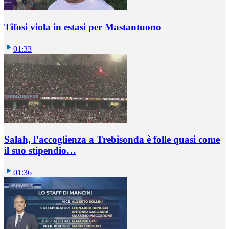
Tifosi viola in estasi per Mastantuono
01:33
Salah, l’accoglienza a Trebisonda è folle quasi come
il suo stipendio…
01:36