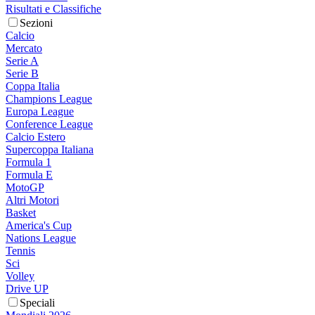
Risultati e Classifiche
Sezioni
Calcio
Mercato
Serie A
Serie B
Coppa Italia
Champions League
Europa League
Conference League
Calcio Estero
Supercoppa Italiana
Formula 1
Formula E
MotoGP
Altri Motori
Basket
America's Cup
Nations League
Tennis
Sci
Volley
Drive UP
Speciali