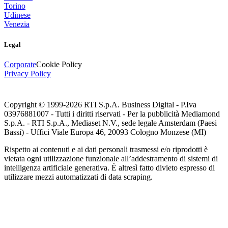
Torino
Udinese
Venezia
Legal
Corporate
Cookie Policy
Privacy Policy
Copyright © 1999-
2026
RTI S.p.A. Business Digital - P.Iva
03976881007 - Tutti i diritti riservati - Per la pubblicità Mediamond
S.p.A. - RTI S.p.A., Mediaset N.V., sede legale Amsterdam (Paesi
Bassi) - Uffici Viale Europa 46, 20093 Cologno Monzese (MI)
Rispetto ai contenuti e ai dati personali trasmessi e/o riprodotti è
vietata ogni utilizzazione funzionale all’addestramento di sistemi di
intelligenza artificiale generativa. È altresì fatto divieto espresso di
utilizzare mezzi automatizzati di data scraping.