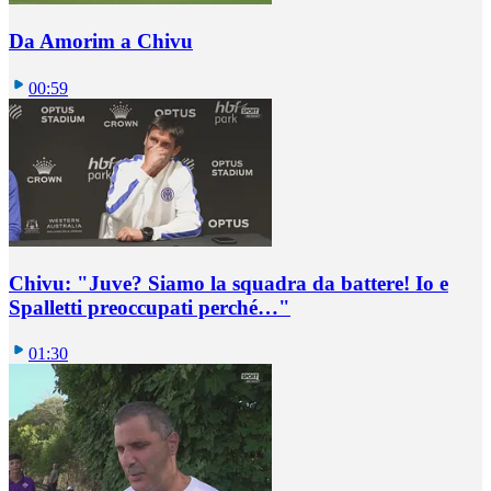
Da Amorim a Chivu
00:59
Chivu: "Juve? Siamo la squadra da battere! Io e
Spalletti preoccupati perché…"
01:30