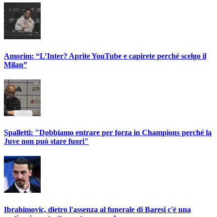
Amorim: “L’Inter? Aprite YouTube e capirete perché scelgo il
Milan”
Spalletti: "Dobbiamo entrare per forza in Champions perché la
Juve non può stare fuori"
Ibrahimovic, dietro l'assenza al funerale di Baresi c'è una