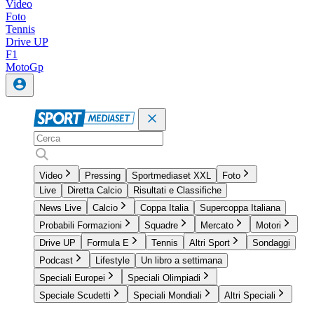
Video
Foto
Tennis
Drive UP
F1
MotoGp
Video
Pressing
Sportmediaset XXL
Foto
Live
Diretta Calcio
Risultati e Classifiche
News Live
Calcio
Coppa Italia
Supercoppa Italiana
Probabili Formazioni
Squadre
Mercato
Motori
Drive UP
Formula E
Tennis
Altri Sport
Sondaggi
Podcast
Lifestyle
Un libro a settimana
Speciali Europei
Speciali Olimpiadi
Speciale Scudetti
Speciali Mondiali
Altri Speciali