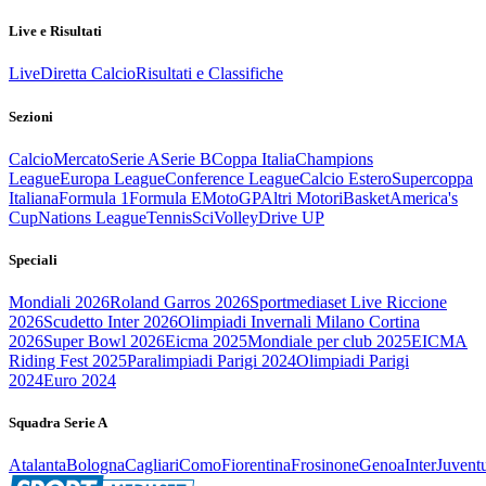
Live e Risultati
Live
Diretta Calcio
Risultati e Classifiche
Sezioni
Calcio
Mercato
Serie A
Serie B
Coppa Italia
Champions
League
Europa League
Conference League
Calcio Estero
Supercoppa
Italiana
Formula 1
Formula E
MotoGP
Altri Motori
Basket
America's
Cup
Nations League
Tennis
Sci
Volley
Drive UP
Speciali
Mondiali 2026
Roland Garros 2026
Sportmediaset Live Riccione
2026
Scudetto Inter 2026
Olimpiadi Invernali Milano Cortina
2026
Super Bowl 2026
Eicma 2025
Mondiale per club 2025
EICMA
Riding Fest 2025
Paralimpiadi Parigi 2024
Olimpiadi Parigi
2024
Euro 2024
Squadra Serie A
Atalanta
Bologna
Cagliari
Como
Fiorentina
Frosinone
Genoa
Inter
Juvent