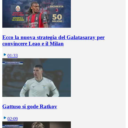
Ecco la nuova strategia del Galatasaray per
convincere Leao e il Milan
01:33
Gattuso si gode Ratkov
02:09