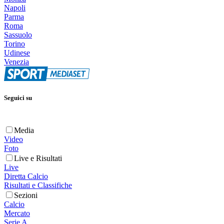
Napoli
Parma
Roma
Sassuolo
Torino
Udinese
Venezia
Seguici su
Media
Video
Foto
Live e Risultati
Live
Diretta Calcio
Risultati e Classifiche
Sezioni
Calcio
Mercato
Serie A