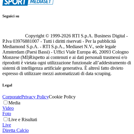
Seguici su
Copyright © 1999-
2026
RTI S.p.A. Business Digital -
P.Iva 03976881007 - Tutti i diritti riservati - Per la pubblicità
Mediamond S.p.A. - RTI S.p.A., Mediaset N.V., sede legale
Amsterdam (Paesi Bassi) - Uffici Viale Europa 46, 20093 Cologno
Monzese (MI)
Rispetto ai contenuti e ai dati personali trasmessi e/o
riprodotti è vietata ogni utilizzazione funzionale all’addestramento di
sistemi di intelligenza artificiale generativa. È altresì fatto divieto
espresso di utilizzare mezzi automatizzati di data scraping.
Legal
Corporate
Privacy Policy
Cookie Policy
Media
Video
Foto
Live e Risultati
Live
Diretta Calcio