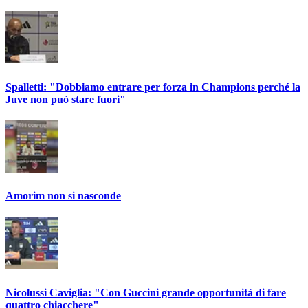
Spalletti: "Dobbiamo entrare per forza in Champions perché la
Juve non può stare fuori"
Amorim non si nasconde
Nicolussi Caviglia: "Con Guccini grande opportunità di fare
quattro chiacchere"