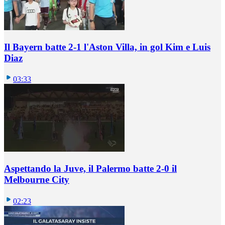
Il Bayern batte 2-1 l'Aston Villa, in gol Kim e Luis
Diaz
03:33
Aspettando la Juve, il Palermo batte 2-0 il
Melbourne City
02:23