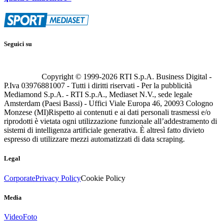
Seguici su
Copyright © 1999-
2026
RTI S.p.A. Business Digital -
P.Iva 03976881007 - Tutti i diritti riservati - Per la pubblicità
Mediamond S.p.A. - RTI S.p.A., Mediaset N.V., sede legale
Amsterdam (Paesi Bassi) - Uffici Viale Europa 46, 20093 Cologno
Monzese (MI)
Rispetto ai contenuti e ai dati personali trasmessi e/o
riprodotti è vietata ogni utilizzazione funzionale all’addestramento di
sistemi di intelligenza artificiale generativa. È altresì fatto divieto
espresso di utilizzare mezzi automatizzati di data scraping.
Legal
Corporate
Privacy Policy
Cookie Policy
Media
Video
Foto