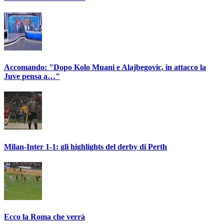
Accomando: "Dopo Kolo Muani e Alajbegovic, in attacco la
Juve pensa a…"
Milan-Inter 1-1: gli highlights del derby di Perth
Ecco la Roma che verrà