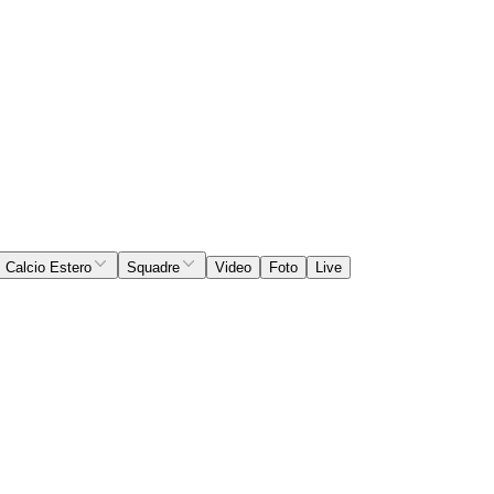
Calcio Estero
Squadre
Video
Foto
Live