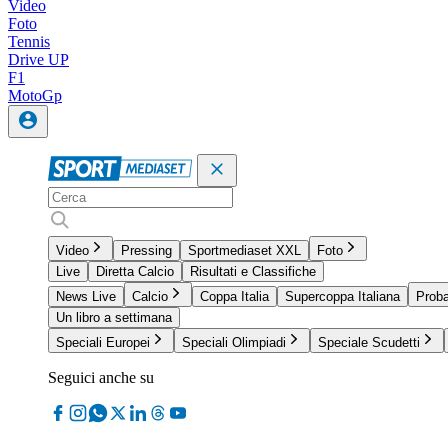
Video
Foto
Tennis
Drive UP
F1
MotoGp
Video
Pressing
Sportmediaset XXL
Foto
Live
Diretta Calcio
Risultati e Classifiche
News Live
Calcio
Coppa Italia
Supercoppa Italiana
Proba
Un libro a settimana
Speciali Europei
Speciali Olimpiadi
Speciale Scudetti
Seguici anche su