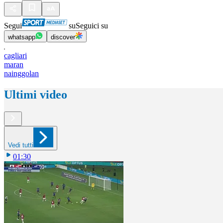
Segui
su
Seguici su
whatsapp
discover
cagliari
maran
nainggolan
Ultimi video
Vedi tutti
01:30