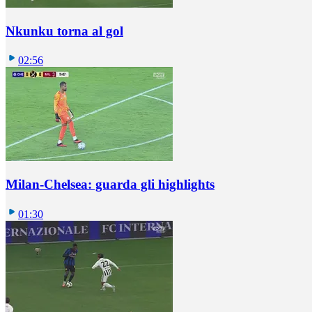
Nkunku torna al gol
02:56
Milan-Chelsea: guarda gli highlights
01:30