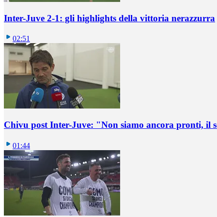
Inter-Juve 2-1: gli highlights della vittoria nerazzurra
02:51
Chivu post Inter-Juve: "Non siamo ancora pronti, il
01:44