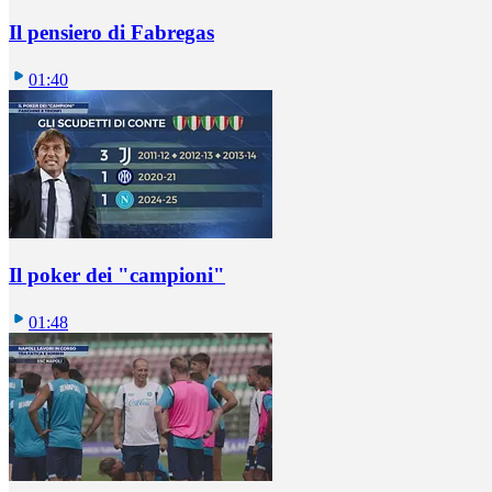
Il pensiero di Fabregas
01:40
Il poker dei "campioni"
01:48