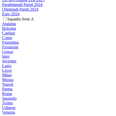
Paralimpiadi Parigi 2024
Olimpiadi Parigi 2024
Euro 2024
Squadra Serie A
Atalanta
Bologna
Cagliari
Como
Fiorentina
Frosinone
Genoa
Inter
Juventus
Lazio
Lecce
Milan
Monza
Napoli
Parma
Roma
Sassuolo
Torino
Udinese
Venezia