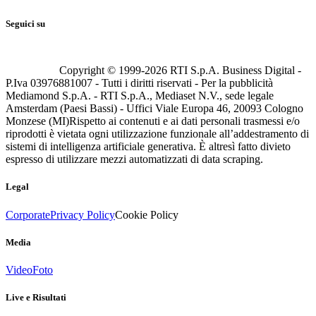
Seguici su
Copyright © 1999-
2026
RTI S.p.A. Business Digital -
P.Iva 03976881007 - Tutti i diritti riservati - Per la pubblicità
Mediamond S.p.A. - RTI S.p.A., Mediaset N.V., sede legale
Amsterdam (Paesi Bassi) - Uffici Viale Europa 46, 20093 Cologno
Monzese (MI)
Rispetto ai contenuti e ai dati personali trasmessi e/o
riprodotti è vietata ogni utilizzazione funzionale all’addestramento di
sistemi di intelligenza artificiale generativa. È altresì fatto divieto
espresso di utilizzare mezzi automatizzati di data scraping.
Legal
Corporate
Privacy Policy
Cookie Policy
Media
Video
Foto
Live e Risultati