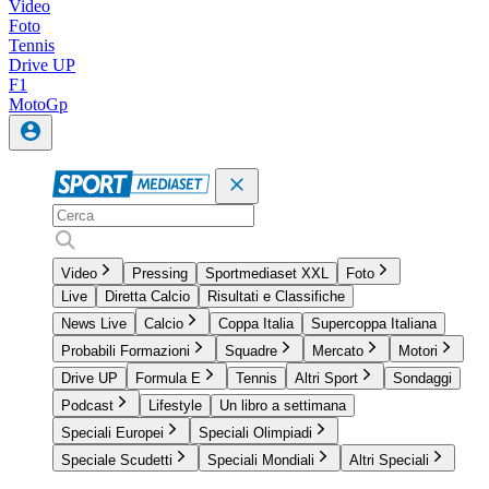
Video
Foto
Tennis
Drive UP
F1
MotoGp
Video
Pressing
Sportmediaset XXL
Foto
Live
Diretta Calcio
Risultati e Classifiche
News Live
Calcio
Coppa Italia
Supercoppa Italiana
Probabili Formazioni
Squadre
Mercato
Motori
Drive UP
Formula E
Tennis
Altri Sport
Sondaggi
Podcast
Lifestyle
Un libro a settimana
Speciali Europei
Speciali Olimpiadi
Speciale Scudetti
Speciali Mondiali
Altri Speciali