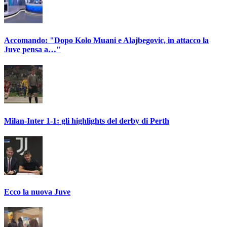
Accomando: "Dopo Kolo Muani e Alajbegovic, in attacco la
Juve pensa a…"
Milan-Inter 1-1: gli highlights del derby di Perth
Ecco la nuova Juve