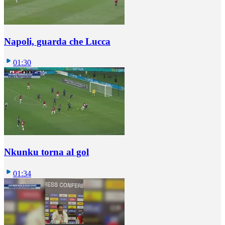
Napoli, guarda che Lucca
01:30
Nkunku torna al gol
01:34