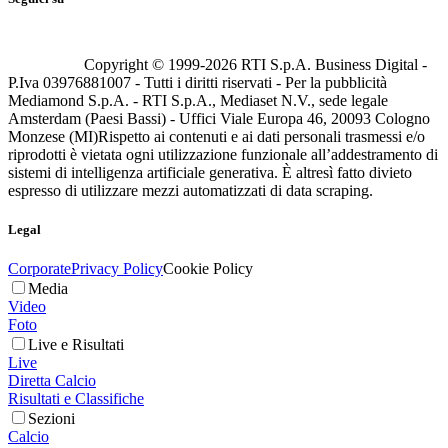
Copyright © 1999-
2026
RTI S.p.A. Business Digital -
P.Iva 03976881007 - Tutti i diritti riservati - Per la pubblicità
Mediamond S.p.A. - RTI S.p.A., Mediaset N.V., sede legale
Amsterdam (Paesi Bassi) - Uffici Viale Europa 46, 20093 Cologno
Monzese (MI)
Rispetto ai contenuti e ai dati personali trasmessi e/o
riprodotti è vietata ogni utilizzazione funzionale all’addestramento di
sistemi di intelligenza artificiale generativa. È altresì fatto divieto
espresso di utilizzare mezzi automatizzati di data scraping.
Legal
Corporate
Privacy Policy
Cookie Policy
Media
Video
Foto
Live e Risultati
Live
Diretta Calcio
Risultati e Classifiche
Sezioni
Calcio