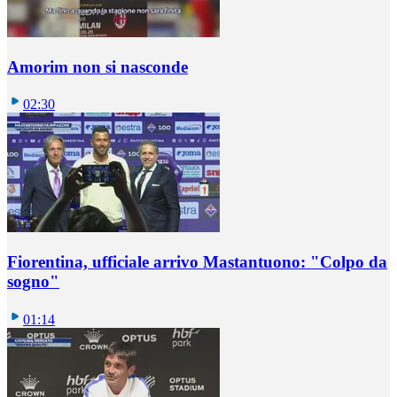
Amorim non si nasconde
02:30
Fiorentina, ufficiale arrivo Mastantuono: "Colpo da
sogno"
01:14