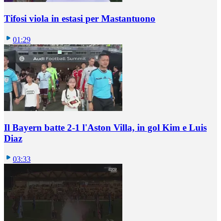
Tifosi viola in estasi per Mastantuono
01:29
Il Bayern batte 2-1 l'Aston Villa, in gol Kim e Luis
Diaz
03:33