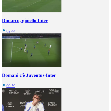
Dimarco, gioiello Inter
02:44
Domani c'è Juventus-Inter
00:59