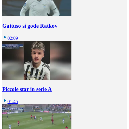
Gattuso si gode Ratkov
02:09
Piccole star in serie A
01:45