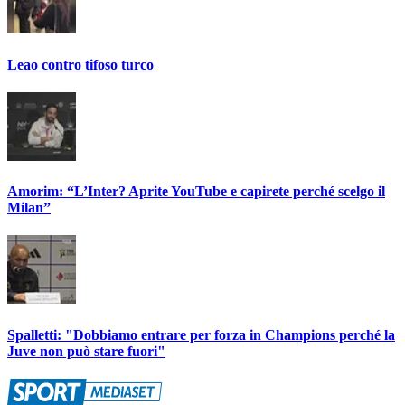
Leao contro tifoso turco
Amorim: “L’Inter? Aprite YouTube e capirete perché scelgo il
Milan”
Spalletti: "Dobbiamo entrare per forza in Champions perché la
Juve non può stare fuori"