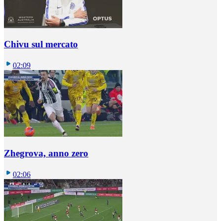
Chivu sul mercato
02:09
Zhegrova, anno zero
02:06