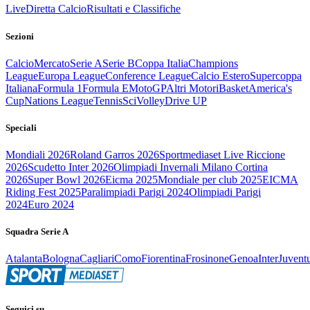
Live
Diretta Calcio
Risultati e Classifiche
Sezioni
Calcio
Mercato
Serie A
Serie B
Coppa Italia
Champions
League
Europa League
Conference League
Calcio Estero
Supercoppa
Italiana
Formula 1
Formula E
MotoGP
Altri Motori
Basket
America's
Cup
Nations League
Tennis
Sci
Volley
Drive UP
Speciali
Mondiali 2026
Roland Garros 2026
Sportmediaset Live Riccione
2026
Scudetto Inter 2026
Olimpiadi Invernali Milano Cortina
2026
Super Bowl 2026
Eicma 2025
Mondiale per club 2025
EICMA
Riding Fest 2025
Paralimpiadi Parigi 2024
Olimpiadi Parigi
2024
Euro 2024
Squadra Serie A
Atalanta
Bologna
Cagliari
Como
Fiorentina
Frosinone
Genoa
Inter
Juvent
Seguici su