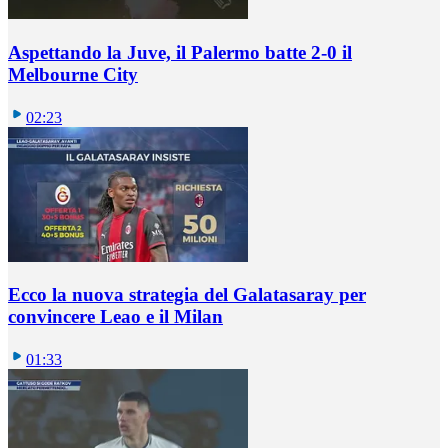
Aspettando la Juve, il Palermo batte 2-0 il
Melbourne City
02:23
Ecco la nuova strategia del Galatasaray per
convincere Leao e il Milan
01:33