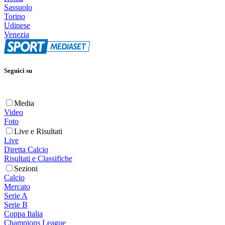
Sassuolo
Torino
Udinese
Venezia
Seguici su
Media
Video
Foto
Live e Risultati
Live
Diretta Calcio
Risultati e Classifiche
Sezioni
Calcio
Mercato
Serie A
Serie B
Coppa Italia
Champions League