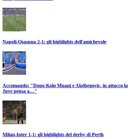
Napoli-Osasuna 2-1: gli highlights dell'amichevole
Accomando: "Dopo Kolo Muani e Alajbegovic, in attacco la
Juve pensa a…"
Milan-Inter 1-1: gli highlights del derby di Perth