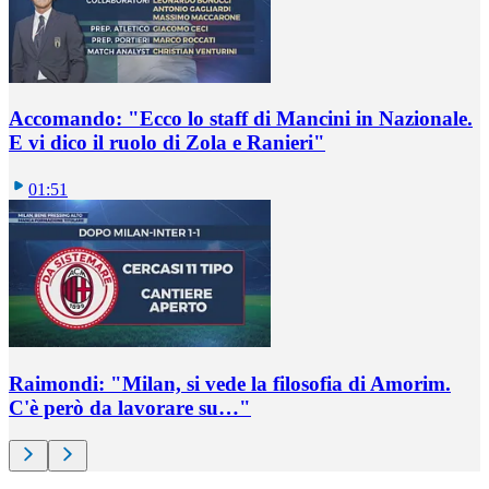
Accomando: "Ecco lo staff di Mancini in Nazionale.
E vi dico il ruolo di Zola e Ranieri"
01:51
Raimondi: "Milan, si vede la filosofia di Amorim.
C'è però da lavorare su…"