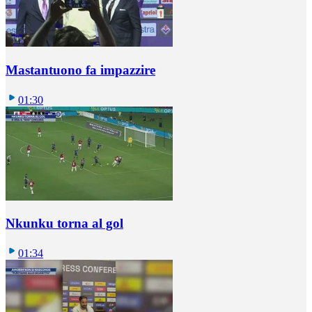
Mastantuono fa impazzire
01:30
Nkunku torna al gol
01:34