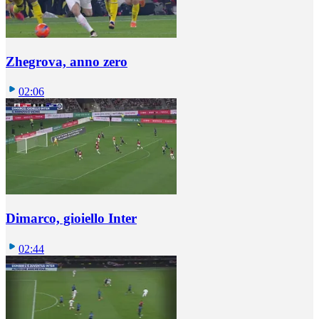
Zhegrova, anno zero
02:06
Dimarco, gioiello Inter
02:44