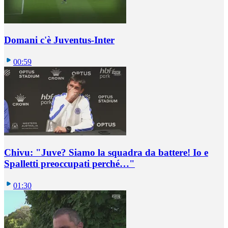
Domani c'è Juventus-Inter
00:59
Chivu: "Juve? Siamo la squadra da battere! Io e
Spalletti preoccupati perché…"
01:30