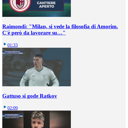
Raimondi: "Milan, si vede la filosofia di Amorim.
C'è però da lavorare su…"
01:33
Gattuso si gode Ratkov
02:09