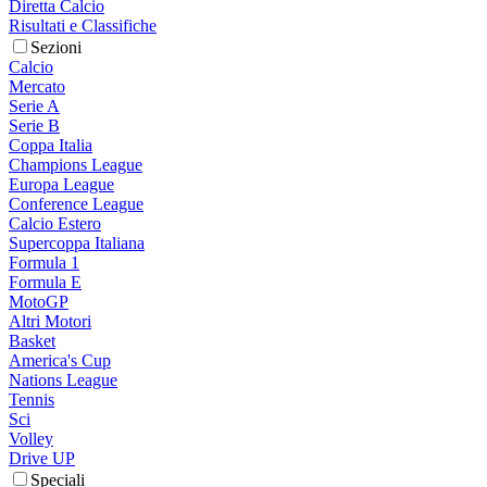
Diretta Calcio
Risultati e Classifiche
Sezioni
Calcio
Mercato
Serie A
Serie B
Coppa Italia
Champions League
Europa League
Conference League
Calcio Estero
Supercoppa Italiana
Formula 1
Formula E
MotoGP
Altri Motori
Basket
America's Cup
Nations League
Tennis
Sci
Volley
Drive UP
Speciali