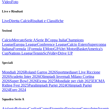
Video
Foto
Live e Risultati
Live
Diretta Calcio
Risultati e Classifiche
Sezioni
Calcio
Mercato
Serie A
Serie B
Coppa Italia
Champions
League
Europa League
Conference League
Calcio Estero
Supercoppa
Italiana
Formula 1
Formula E
MotoGP
Altri Motori
Basket
America's
Cup
Nations League
Tennis
Sci
Volley
Drive UP
Speciali
Mondiali 2026
Roland Garros 2026
Sportmediaset Live Riccione
2026
Scudetto Inter 2026
Olimpiadi Invernali Milano Cortina
2026
Super Bowl 2026
Eicma 2025
Mondiale per club 2025
EICMA
Riding Fest 2025
Paralimpiadi Parigi 2024
Olimpiadi Parigi
2024
Euro 2024
Squadra Serie A
Atalanta
Bologna
Cagliari
Como
Fiorentina
Frosinone
Genoa
Inter
Juvent