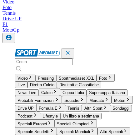
Video
Foto
Tennis
Drive UP
F1
MotoGp
Video
Pressing
Sportmediaset XXL
Foto
Live
Diretta Calcio
Risultati e Classifiche
News Live
Calcio
Coppa Italia
Supercoppa Italiana
Probabili Formazioni
Squadre
Mercato
Motori
Drive UP
Formula E
Tennis
Altri Sport
Sondaggi
Podcast
Lifestyle
Un libro a settimana
Speciali Europei
Speciali Olimpiadi
Speciale Scudetti
Speciali Mondiali
Altri Speciali