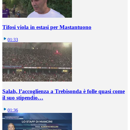
Tifosi viola in estasi per Mastantuono
01:33
Salah, l’accoglienza a Trebisonda è folle quasi come
il suo stipendio…
01:36