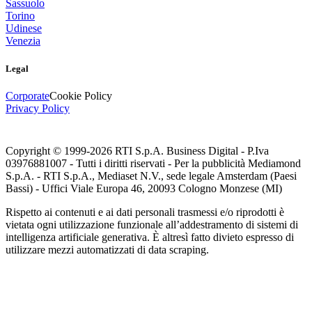
Sassuolo
Torino
Udinese
Venezia
Legal
Corporate
Cookie Policy
Privacy Policy
Copyright © 1999-
2026
RTI S.p.A. Business Digital - P.Iva
03976881007 - Tutti i diritti riservati - Per la pubblicità Mediamond
S.p.A. - RTI S.p.A., Mediaset N.V., sede legale Amsterdam (Paesi
Bassi) - Uffici Viale Europa 46, 20093 Cologno Monzese (MI)
Rispetto ai contenuti e ai dati personali trasmessi e/o riprodotti è
vietata ogni utilizzazione funzionale all’addestramento di sistemi di
intelligenza artificiale generativa. È altresì fatto divieto espresso di
utilizzare mezzi automatizzati di data scraping.