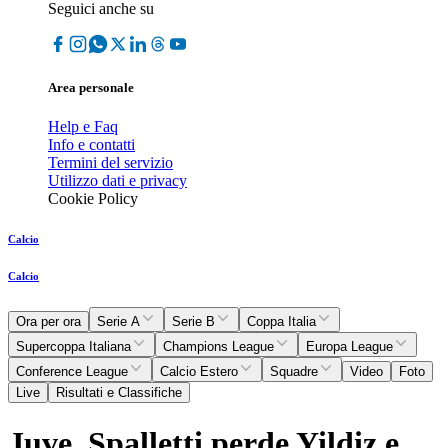
Seguici anche su
Area personale
Help e Faq
Info e contatti
Termini del servizio
Utilizzo dati e privacy
Cookie Policy
Calcio
Calcio
Ora per ora
Serie A
Serie B
Coppa Italia
Supercoppa Italiana
Champions League
Europa League
Conference League
Calcio Estero
Squadre
Video
Foto
Live
Risultati e Classifiche
Juve, Spalletti perde Yildiz e