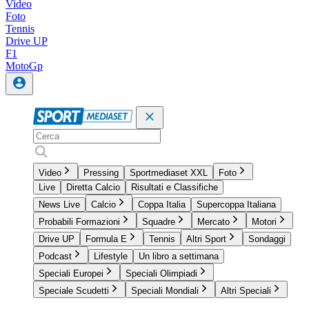
Video
Foto
Tennis
Drive UP
F1
MotoGp
Video
Pressing
Sportmediaset XXL
Foto
Live
Diretta Calcio
Risultati e Classifiche
News Live
Calcio
Coppa Italia
Supercoppa Italiana
Probabili Formazioni
Squadre
Mercato
Motori
Drive UP
Formula E
Tennis
Altri Sport
Sondaggi
Podcast
Lifestyle
Un libro a settimana
Speciali Europei
Speciali Olimpiadi
Speciale Scudetti
Speciali Mondiali
Altri Speciali