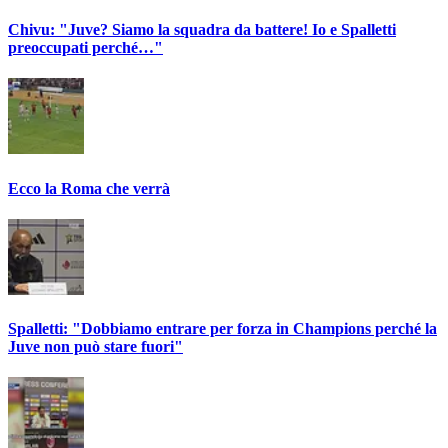
Chivu: "Juve? Siamo la squadra da battere! Io e Spalletti
preoccupati perché…"
Ecco la Roma che verrà
Spalletti: "Dobbiamo entrare per forza in Champions perché la
Juve non può stare fuori"