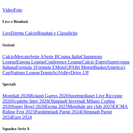
Video
Foto
Live e Risultati
Live
Diretta Calcio
Risultati e Classifiche
Sezioni
Calcio
Mercato
Serie A
Serie B
Coppa Italia
Champions
League
Europa League
Conference League
Calcio Estero
Supercoppa
Italiana
Formula 1
Formula E
MotoGP
Altri Motori
Basket
America's
Cup
Nations League
Tennis
Sci
Volley
Drive UP
Speciali
Mondiali 2026
Roland Garros 2026
Sportmediaset Live Riccione
2026
Scudetto Inter 2026
Olimpiadi Invernali Milano Cortina
2026
Super Bowl 2026
Eicma 2025
Mondiale per club 2025
EICMA
Riding Fest 2025
Paralimpiadi Parigi 2024
Olimpiadi Parigi
2024
Euro 2024
Squadra Serie A