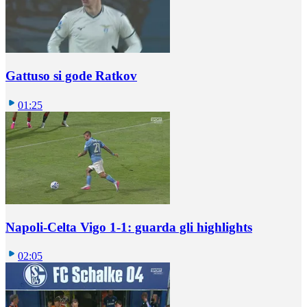
Gattuso si gode Ratkov
01:25
Napoli-Celta Vigo 1-1: guarda gli highlights
02:05