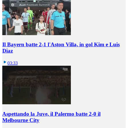
Il Bayern batte 2-1 l'Aston Villa, in gol Kim e Luis
Diaz
03:33
Aspettando la Juve, il Palermo batte 2-0 il
Melbourne City