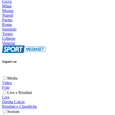
Lecce
Milan
Monza
Napoli
Parma
Roma
Sassuolo
Torino
Udinese
Venezia
Seguici su
Media
Video
Foto
Live e Risultati
Live
Diretta Calcio
Risultati e Classifiche
Sezioni