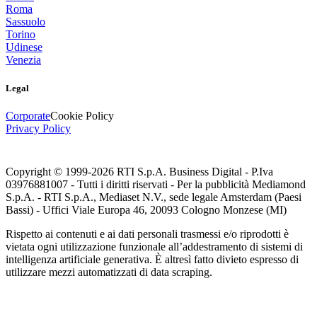
Roma
Sassuolo
Torino
Udinese
Venezia
Legal
Corporate
Cookie Policy
Privacy Policy
Copyright © 1999-
2026
RTI S.p.A. Business Digital - P.Iva
03976881007 - Tutti i diritti riservati - Per la pubblicità Mediamond
S.p.A. - RTI S.p.A., Mediaset N.V., sede legale Amsterdam (Paesi
Bassi) - Uffici Viale Europa 46, 20093 Cologno Monzese (MI)
Rispetto ai contenuti e ai dati personali trasmessi e/o riprodotti è
vietata ogni utilizzazione funzionale all’addestramento di sistemi di
intelligenza artificiale generativa. È altresì fatto divieto espresso di
utilizzare mezzi automatizzati di data scraping.