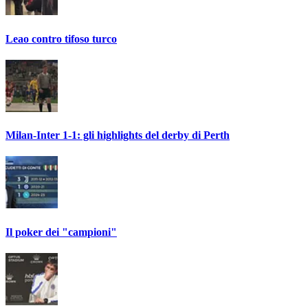
Leao contro tifoso turco
Milan-Inter 1-1: gli highlights del derby di Perth
Il poker dei "campioni"