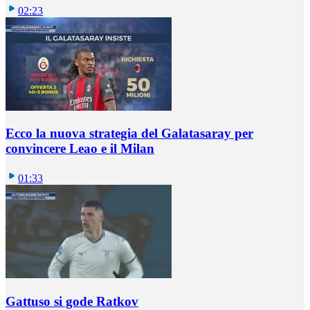
02:23
Ecco la nuova strategia del Galatasaray per
convincere Leao e il Milan
01:33
Gattuso si gode Ratkov