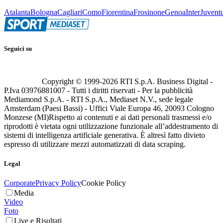
Atalanta
Bologna
Cagliari
Como
Fiorentina
Frosinone
Genoa
Inter
Juvent
Seguici su
Copyright © 1999-
2026
RTI S.p.A. Business Digital -
P.Iva 03976881007 - Tutti i diritti riservati - Per la pubblicità
Mediamond S.p.A. - RTI S.p.A., Mediaset N.V., sede legale
Amsterdam (Paesi Bassi) - Uffici Viale Europa 46, 20093 Cologno
Monzese (MI)
Rispetto ai contenuti e ai dati personali trasmessi e/o
riprodotti è vietata ogni utilizzazione funzionale all’addestramento di
sistemi di intelligenza artificiale generativa. È altresì fatto divieto
espresso di utilizzare mezzi automatizzati di data scraping.
Legal
Corporate
Privacy Policy
Cookie Policy
Media
Video
Foto
Live e Risultati