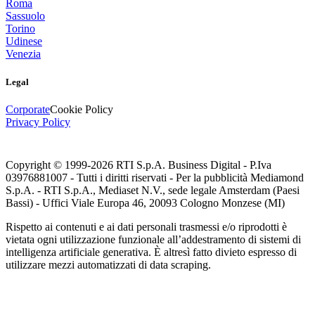
Roma
Sassuolo
Torino
Udinese
Venezia
Legal
Corporate
Cookie Policy
Privacy Policy
Copyright © 1999-
2026
RTI S.p.A. Business Digital - P.Iva
03976881007 - Tutti i diritti riservati - Per la pubblicità Mediamond
S.p.A. - RTI S.p.A., Mediaset N.V., sede legale Amsterdam (Paesi
Bassi) - Uffici Viale Europa 46, 20093 Cologno Monzese (MI)
Rispetto ai contenuti e ai dati personali trasmessi e/o riprodotti è
vietata ogni utilizzazione funzionale all’addestramento di sistemi di
intelligenza artificiale generativa. È altresì fatto divieto espresso di
utilizzare mezzi automatizzati di data scraping.