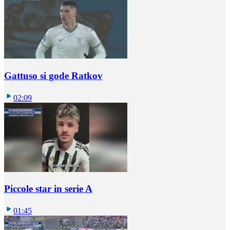
Gattuso si gode Ratkov
02:09
Piccole star in serie A
01:45