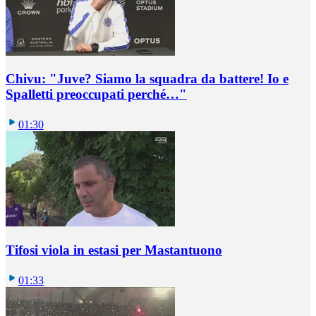
Chivu: "Juve? Siamo la squadra da battere! Io e
Spalletti preoccupati perché…"
01:30
Tifosi viola in estasi per Mastantuono
01:33