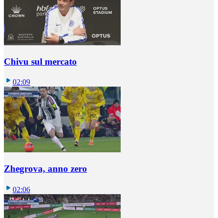
Chivu sul mercato
02:09
Zhegrova, anno zero
02:06