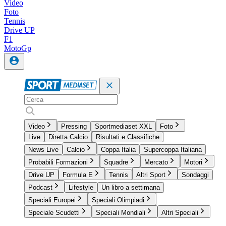
Video
Foto
Tennis
Drive UP
F1
MotoGp
Video
Pressing
Sportmediaset XXL
Foto
Live
Diretta Calcio
Risultati e Classifiche
News Live
Calcio
Coppa Italia
Supercoppa Italiana
Probabili Formazioni
Squadre
Mercato
Motori
Drive UP
Formula E
Tennis
Altri Sport
Sondaggi
Podcast
Lifestyle
Un libro a settimana
Speciali Europei
Speciali Olimpiadi
Speciale Scudetti
Speciali Mondiali
Altri Speciali