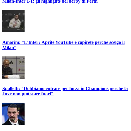
Milan-Inter 1-1: gli highlights del derby di Perth
Amorim: “L’Inter? Aprite YouTube e capirete perché scelgo il
Milan”
Spalletti: "Dobbiamo entrare per forza in Champions perché la
Juve non può stare fuori"