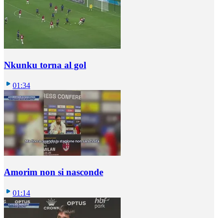
Nkunku torna al gol
01:34
Amorim non si nasconde
01:14