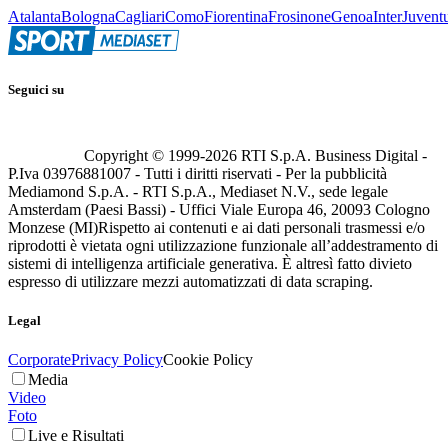
Atalanta
Bologna
Cagliari
Como
Fiorentina
Frosinone
Genoa
Inter
Juvent
Seguici su
Copyright © 1999-
2026
RTI S.p.A. Business Digital -
P.Iva 03976881007 - Tutti i diritti riservati - Per la pubblicità
Mediamond S.p.A. - RTI S.p.A., Mediaset N.V., sede legale
Amsterdam (Paesi Bassi) - Uffici Viale Europa 46, 20093 Cologno
Monzese (MI)
Rispetto ai contenuti e ai dati personali trasmessi e/o
riprodotti è vietata ogni utilizzazione funzionale all’addestramento di
sistemi di intelligenza artificiale generativa. È altresì fatto divieto
espresso di utilizzare mezzi automatizzati di data scraping.
Legal
Corporate
Privacy Policy
Cookie Policy
Media
Video
Foto
Live e Risultati