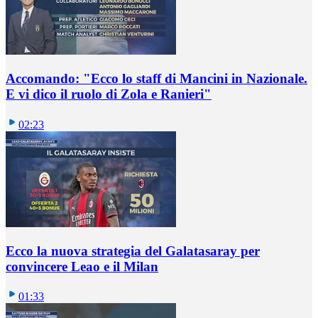
Accomando: "Ecco lo staff di Mancini in Nazionale.
E vi dico il ruolo di Zola e Ranieri"
02:23
Ecco la nuova strategia del Galatasaray per
convincere Leao e il Milan
01:33