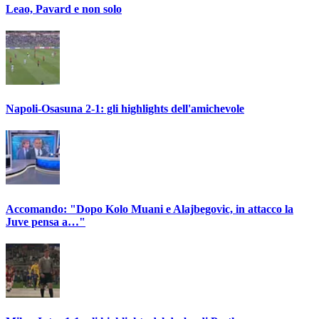
Leao, Pavard e non solo
Napoli-Osasuna 2-1: gli highlights dell'amichevole
Accomando: "Dopo Kolo Muani e Alajbegovic, in attacco la
Juve pensa a…"