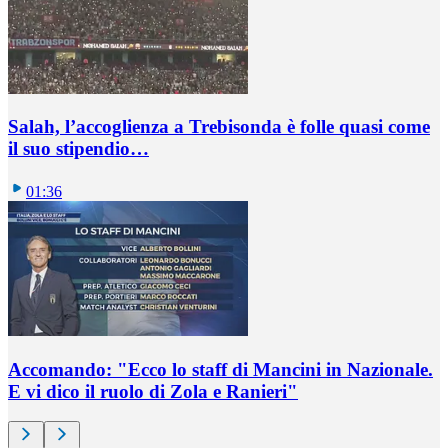
Salah, l’accoglienza a Trebisonda è folle quasi come
il suo stipendio…
01:36
Accomando: "Ecco lo staff di Mancini in Nazionale.
E vi dico il ruolo di Zola e Ranieri"