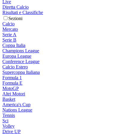
Live
Diretta Calcio
Risultati e Classifiche
Sezioni
Calcio
Mercato
Serie A
Serie B
Coppa Italia
Champions League
Europa League
Conference League
Calcio Estero
Supercoppa Italiana
Formula 1
Formula E
MotoGP
Altri Motori
Basket
America's Cup
Nations League
Tennis
Sci
Volley
Drive UP