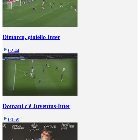
Dimarco, gioiello Inter
02:44
Domani c'è Juventus-Inter
00:59