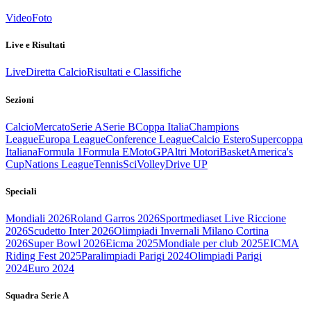
Video
Foto
Live e Risultati
Live
Diretta Calcio
Risultati e Classifiche
Sezioni
Calcio
Mercato
Serie A
Serie B
Coppa Italia
Champions
League
Europa League
Conference League
Calcio Estero
Supercoppa
Italiana
Formula 1
Formula E
MotoGP
Altri Motori
Basket
America's
Cup
Nations League
Tennis
Sci
Volley
Drive UP
Speciali
Mondiali 2026
Roland Garros 2026
Sportmediaset Live Riccione
2026
Scudetto Inter 2026
Olimpiadi Invernali Milano Cortina
2026
Super Bowl 2026
Eicma 2025
Mondiale per club 2025
EICMA
Riding Fest 2025
Paralimpiadi Parigi 2024
Olimpiadi Parigi
2024
Euro 2024
Squadra Serie A