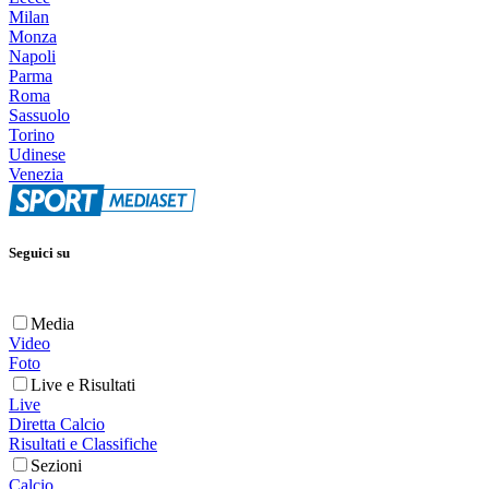
Milan
Monza
Napoli
Parma
Roma
Sassuolo
Torino
Udinese
Venezia
Seguici su
Media
Video
Foto
Live e Risultati
Live
Diretta Calcio
Risultati e Classifiche
Sezioni
Calcio