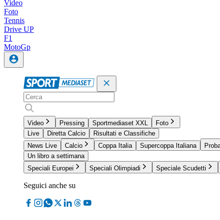
Video
Foto
Tennis
Drive UP
F1
MotoGp
Video
Pressing
Sportmediaset XXL
Foto
Live
Diretta Calcio
Risultati e Classifiche
News Live
Calcio
Coppa Italia
Supercoppa Italiana
Proba
Un libro a settimana
Speciali Europei
Speciali Olimpiadi
Speciale Scudetti
Seguici anche su