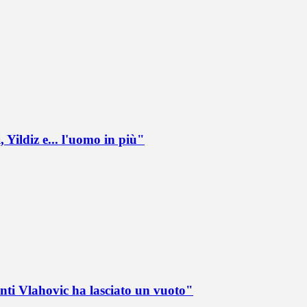
 Yildiz e... l'uomo in più"
nti Vlahovic ha lasciato un vuoto"