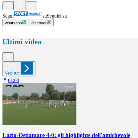
Segui
su
Seguici su
whatsapp
discover
Ultimi video
Vedi tutti
01:04
Lazio-Ostiamare 4-0: gli highlights dell'amichevole