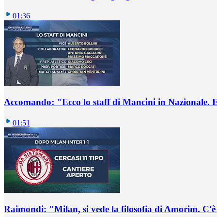
01:36
Accomando: "Ecco lo staff di Mancini in Nazionale. E 
01:51
Raimondi: "Milan, si vede la filosofia di Amorim. C'