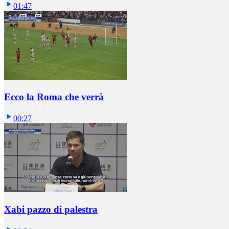
01:47
Ecco la Roma che verrà
00:27
Xabi pazzo di palestra