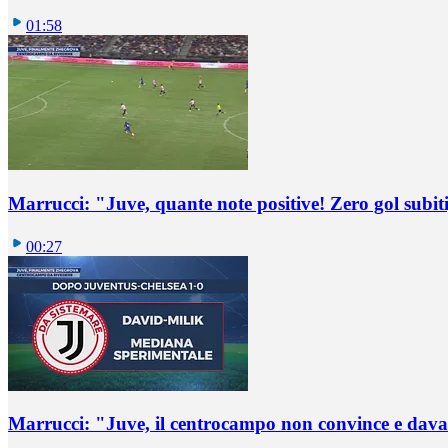
01:58
Marrucci: "Juve, quante note positive! Zero gol subiti,
00:27
Marrucci: "Juve, il centrocampo non convince e dava