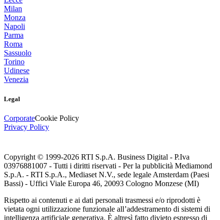
Milan
Monza
Napoli
Parma
Roma
Sassuolo
Torino
Udinese
Venezia
Legal
Corporate
Cookie Policy
Privacy Policy
Copyright © 1999-
2026
RTI S.p.A. Business Digital - P.Iva
03976881007 - Tutti i diritti riservati - Per la pubblicità Mediamond
S.p.A. - RTI S.p.A., Mediaset N.V., sede legale Amsterdam (Paesi
Bassi) - Uffici Viale Europa 46, 20093 Cologno Monzese (MI)
Rispetto ai contenuti e ai dati personali trasmessi e/o riprodotti è
vietata ogni utilizzazione funzionale all’addestramento di sistemi di
intelligenza artificiale generativa. È altresì fatto divieto espresso di