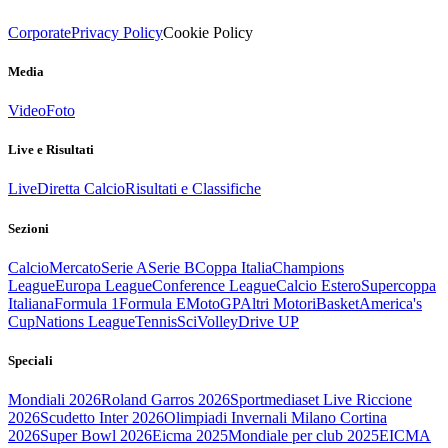
Corporate
Privacy Policy
Cookie Policy
Media
Video
Foto
Live e Risultati
Live
Diretta Calcio
Risultati e Classifiche
Sezioni
Calcio
Mercato
Serie A
Serie B
Coppa Italia
Champions
League
Europa League
Conference League
Calcio Estero
Supercoppa
Italiana
Formula 1
Formula E
MotoGP
Altri Motori
Basket
America's
Cup
Nations League
Tennis
Sci
Volley
Drive UP
Speciali
Mondiali 2026
Roland Garros 2026
Sportmediaset Live Riccione
2026
Scudetto Inter 2026
Olimpiadi Invernali Milano Cortina
2026
Super Bowl 2026
Eicma 2025
Mondiale per club 2025
EICMA