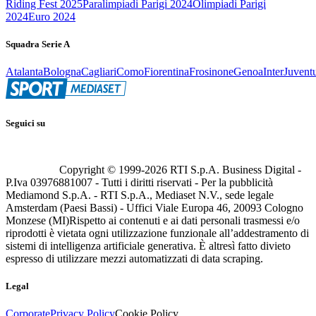
Riding Fest 2025
Paralimpiadi Parigi 2024
Olimpiadi Parigi
2024
Euro 2024
Squadra Serie A
Atalanta
Bologna
Cagliari
Como
Fiorentina
Frosinone
Genoa
Inter
Juvent
Seguici su
Copyright © 1999-
2026
RTI S.p.A. Business Digital -
P.Iva 03976881007 - Tutti i diritti riservati - Per la pubblicità
Mediamond S.p.A. - RTI S.p.A., Mediaset N.V., sede legale
Amsterdam (Paesi Bassi) - Uffici Viale Europa 46, 20093 Cologno
Monzese (MI)
Rispetto ai contenuti e ai dati personali trasmessi e/o
riprodotti è vietata ogni utilizzazione funzionale all’addestramento di
sistemi di intelligenza artificiale generativa. È altresì fatto divieto
espresso di utilizzare mezzi automatizzati di data scraping.
Legal
Corporate
Privacy Policy
Cookie Policy