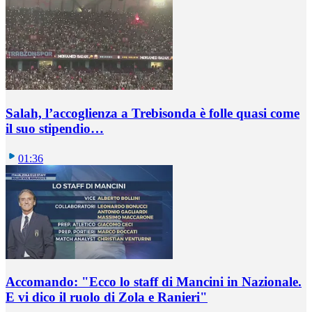
Salah, l’accoglienza a Trebisonda è folle quasi come
il suo stipendio…
01:36
Accomando: "Ecco lo staff di Mancini in Nazionale.
E vi dico il ruolo di Zola e Ranieri"