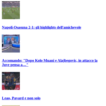
Napoli-Osasuna 2-1: gli highlights dell'amichevole
Accomando: "Dopo Kolo Muani e Alajbegovic, in attacco la
Juve pensa a…"
Leao, Pavard e non solo