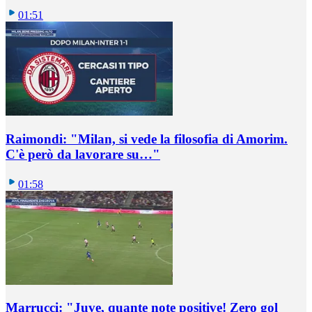
01:51
Raimondi: "Milan, si vede la filosofia di Amorim.
C'è però da lavorare su…"
01:58
Marrucci: "Juve, quante note positive! Zero gol