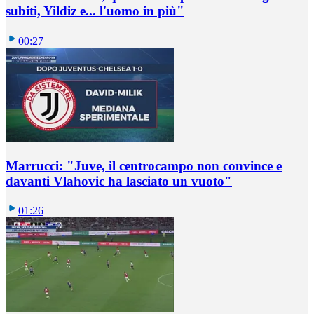
subiti, Yildiz e... l'uomo in più"
00:27
Marrucci: "Juve, il centrocampo non convince e
davanti Vlahovic ha lasciato un vuoto"
01:26