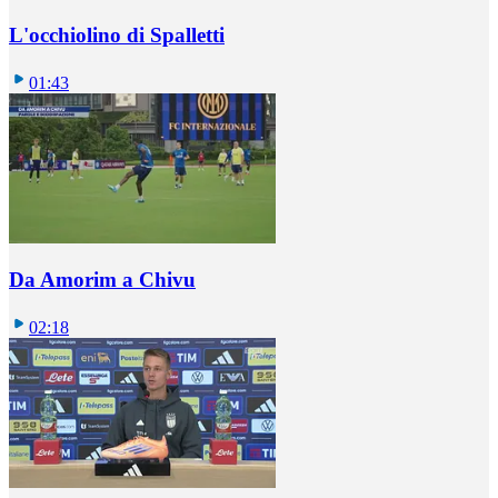
L'occhiolino di Spalletti
01:43
Da Amorim a Chivu
02:18