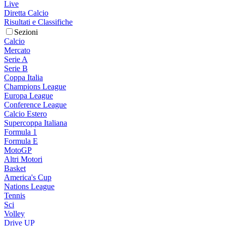
Live
Diretta Calcio
Risultati e Classifiche
Sezioni
Calcio
Mercato
Serie A
Serie B
Coppa Italia
Champions League
Europa League
Conference League
Calcio Estero
Supercoppa Italiana
Formula 1
Formula E
MotoGP
Altri Motori
Basket
America's Cup
Nations League
Tennis
Sci
Volley
Drive UP