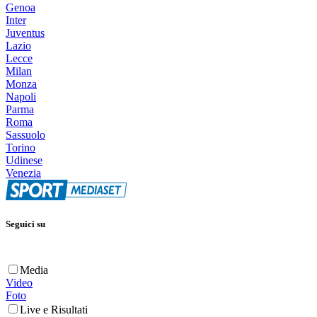
Genoa
Inter
Juventus
Lazio
Lecce
Milan
Monza
Napoli
Parma
Roma
Sassuolo
Torino
Udinese
Venezia
Seguici su
Media
Video
Foto
Live e Risultati