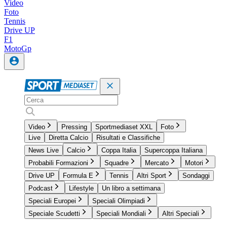
Video
Foto
Tennis
Drive UP
F1
MotoGp
Video
Pressing
Sportmediaset XXL
Foto
Live
Diretta Calcio
Risultati e Classifiche
News Live
Calcio
Coppa Italia
Supercoppa Italiana
Probabili Formazioni
Squadre
Mercato
Motori
Drive UP
Formula E
Tennis
Altri Sport
Sondaggi
Podcast
Lifestyle
Un libro a settimana
Speciali Europei
Speciali Olimpiadi
Speciale Scudetti
Speciali Mondiali
Altri Speciali