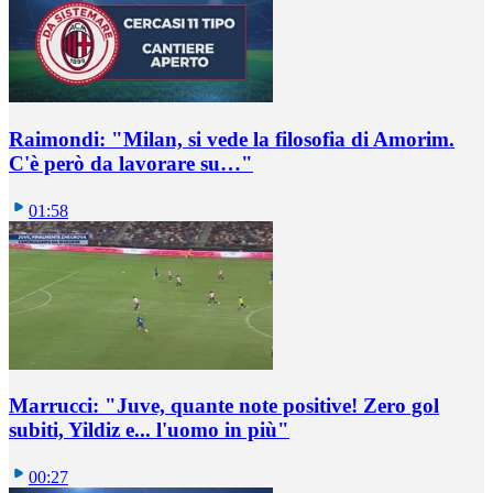
Raimondi: "Milan, si vede la filosofia di Amorim.
C'è però da lavorare su…"
01:58
Marrucci: "Juve, quante note positive! Zero gol
subiti, Yildiz e... l'uomo in più"
00:27