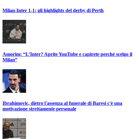
Milan-Inter 1-1: gli highlights del derby di Perth
Amorim: “L’Inter? Aprite YouTube e capirete perché scelgo il
Milan”
Ibrahimovic, dietro l'assenza al funerale di Baresi c'è una
motivazione strettamente personale