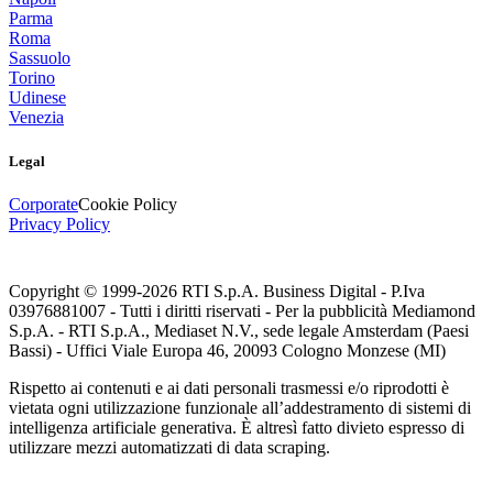
Parma
Roma
Sassuolo
Torino
Udinese
Venezia
Legal
Corporate
Cookie Policy
Privacy Policy
Copyright © 1999-
2026
RTI S.p.A. Business Digital - P.Iva
03976881007 - Tutti i diritti riservati - Per la pubblicità Mediamond
S.p.A. - RTI S.p.A., Mediaset N.V., sede legale Amsterdam (Paesi
Bassi) - Uffici Viale Europa 46, 20093 Cologno Monzese (MI)
Rispetto ai contenuti e ai dati personali trasmessi e/o riprodotti è
vietata ogni utilizzazione funzionale all’addestramento di sistemi di
intelligenza artificiale generativa. È altresì fatto divieto espresso di
utilizzare mezzi automatizzati di data scraping.