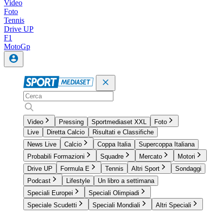
Video
Foto
Tennis
Drive UP
F1
MotoGp
Video
Pressing
Sportmediaset XXL
Foto
Live
Diretta Calcio
Risultati e Classifiche
News Live
Calcio
Coppa Italia
Supercoppa Italiana
Probabili Formazioni
Squadre
Mercato
Motori
Drive UP
Formula E
Tennis
Altri Sport
Sondaggi
Podcast
Lifestyle
Un libro a settimana
Speciali Europei
Speciali Olimpiadi
Speciale Scudetti
Speciali Mondiali
Altri Speciali