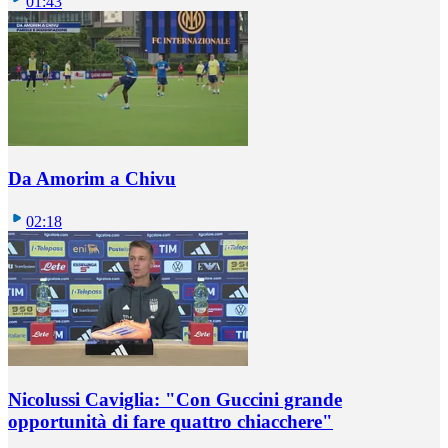
01:43
Da Amorim a Chivu
02:18
Nicolussi Caviglia: "Con Guccini grande
opportunità di fare quattro chiacchere"