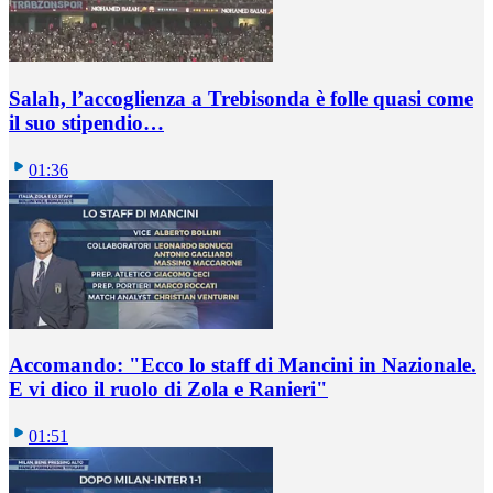
Salah, l’accoglienza a Trebisonda è folle quasi come
il suo stipendio…
01:36
Accomando: "Ecco lo staff di Mancini in Nazionale.
E vi dico il ruolo di Zola e Ranieri"
01:51