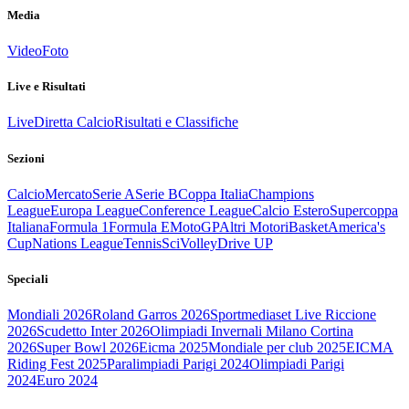
Media
Video
Foto
Live e Risultati
Live
Diretta Calcio
Risultati e Classifiche
Sezioni
Calcio
Mercato
Serie A
Serie B
Coppa Italia
Champions
League
Europa League
Conference League
Calcio Estero
Supercoppa
Italiana
Formula 1
Formula E
MotoGP
Altri Motori
Basket
America's
Cup
Nations League
Tennis
Sci
Volley
Drive UP
Speciali
Mondiali 2026
Roland Garros 2026
Sportmediaset Live Riccione
2026
Scudetto Inter 2026
Olimpiadi Invernali Milano Cortina
2026
Super Bowl 2026
Eicma 2025
Mondiale per club 2025
EICMA
Riding Fest 2025
Paralimpiadi Parigi 2024
Olimpiadi Parigi
2024
Euro 2024