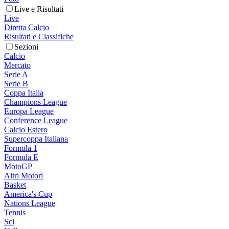
Live e Risultati
Live
Diretta Calcio
Risultati e Classifiche
Sezioni
Calcio
Mercato
Serie A
Serie B
Coppa Italia
Champions League
Europa League
Conference League
Calcio Estero
Supercoppa Italiana
Formula 1
Formula E
MotoGP
Altri Motori
Basket
America's Cup
Nations League
Tennis
Sci