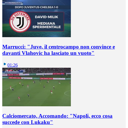
Marrucci: "Juve, il centrocampo non convince e
davanti Vlahovic ha lasciato un vuoto"
01:26
Calciomercato, Accomando: "Napoli, ecco cosa
succede con Lukaku"