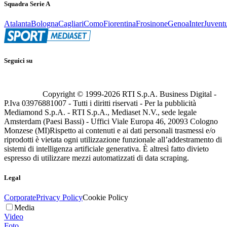
Squadra Serie A
Atalanta
Bologna
Cagliari
Como
Fiorentina
Frosinone
Genoa
Inter
Juvent
Seguici su
Copyright © 1999-
2026
RTI S.p.A. Business Digital -
P.Iva 03976881007 - Tutti i diritti riservati - Per la pubblicità
Mediamond S.p.A. - RTI S.p.A., Mediaset N.V., sede legale
Amsterdam (Paesi Bassi) - Uffici Viale Europa 46, 20093 Cologno
Monzese (MI)
Rispetto ai contenuti e ai dati personali trasmessi e/o
riprodotti è vietata ogni utilizzazione funzionale all’addestramento di
sistemi di intelligenza artificiale generativa. È altresì fatto divieto
espresso di utilizzare mezzi automatizzati di data scraping.
Legal
Corporate
Privacy Policy
Cookie Policy
Media
Video
Foto