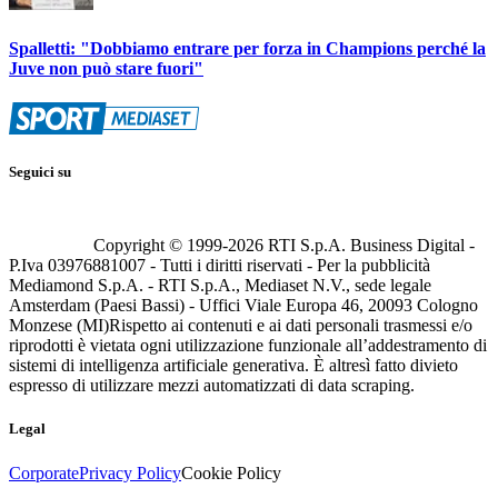
Spalletti: "Dobbiamo entrare per forza in Champions perché la
Juve non può stare fuori"
Seguici su
Copyright © 1999-
2026
RTI S.p.A. Business Digital -
P.Iva 03976881007 - Tutti i diritti riservati - Per la pubblicità
Mediamond S.p.A. - RTI S.p.A., Mediaset N.V., sede legale
Amsterdam (Paesi Bassi) - Uffici Viale Europa 46, 20093 Cologno
Monzese (MI)
Rispetto ai contenuti e ai dati personali trasmessi e/o
riprodotti è vietata ogni utilizzazione funzionale all’addestramento di
sistemi di intelligenza artificiale generativa. È altresì fatto divieto
espresso di utilizzare mezzi automatizzati di data scraping.
Legal
Corporate
Privacy Policy
Cookie Policy