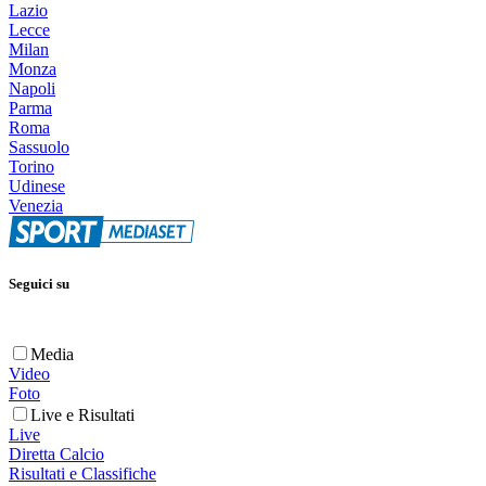
Lazio
Lecce
Milan
Monza
Napoli
Parma
Roma
Sassuolo
Torino
Udinese
Venezia
Seguici su
Media
Video
Foto
Live e Risultati
Live
Diretta Calcio
Risultati e Classifiche