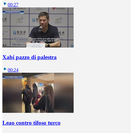
00:27
Xabi pazzo di palestra
00:24
Leao contro tifoso turco