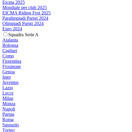
Eicma 2025
Mondiale per club 2025
EICMA Riding Fest 2025
Paralimpiadi Parigi 2024
Olimpiadi Parigi 2024
Euro 2024
Squadra Serie A
Atalanta
Bologna
Cagliari
Como
Fiorentina
Frosinone
Genoa
Inter
Juventus
Lazio
Lecce
Milan
Monza
Napoli
Parma
Roma
Sassuolo
Torino