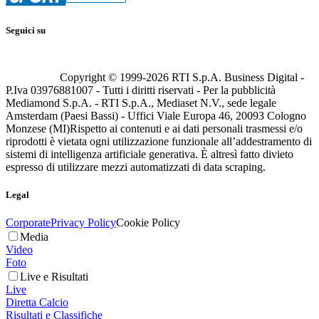
Seguici su
Copyright © 1999-
2026
RTI S.p.A. Business Digital -
P.Iva 03976881007 - Tutti i diritti riservati - Per la pubblicità
Mediamond S.p.A. - RTI S.p.A., Mediaset N.V., sede legale
Amsterdam (Paesi Bassi) - Uffici Viale Europa 46, 20093 Cologno
Monzese (MI)
Rispetto ai contenuti e ai dati personali trasmessi e/o
riprodotti è vietata ogni utilizzazione funzionale all’addestramento di
sistemi di intelligenza artificiale generativa. È altresì fatto divieto
espresso di utilizzare mezzi automatizzati di data scraping.
Legal
Corporate
Privacy Policy
Cookie Policy
Media
Video
Foto
Live e Risultati
Live
Diretta Calcio
Risultati e Classifiche