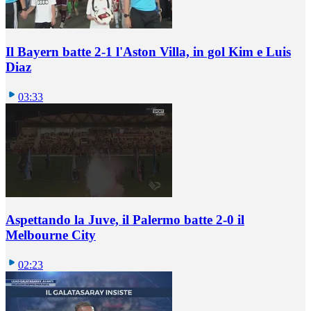
Il Bayern batte 2-1 l'Aston Villa, in gol Kim e Luis
Diaz
03:33
Aspettando la Juve, il Palermo batte 2-0 il
Melbourne City
02:23