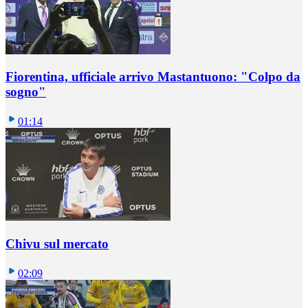
Fiorentina, ufficiale arrivo Mastantuono: "Colpo da
sogno"
01:14
Chivu sul mercato
02:09