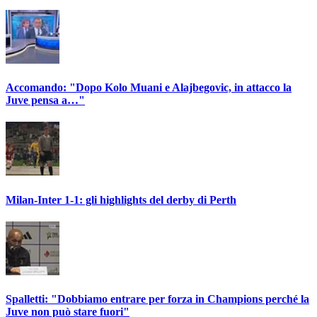
Accomando: "Dopo Kolo Muani e Alajbegovic, in attacco la
Juve pensa a…"
Milan-Inter 1-1: gli highlights del derby di Perth
Spalletti: "Dobbiamo entrare per forza in Champions perché la
Juve non può stare fuori"