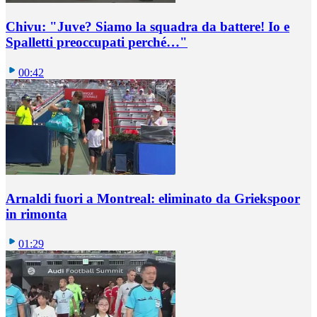
Chivu: "Juve? Siamo la squadra da battere! Io e
Spalletti preoccupati perché…"
00:42
Arnaldi fuori a Montreal: eliminato da Griekspoor
in rimonta
01:29