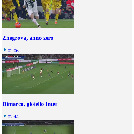
Zhegrova, anno zero
02:06
Dimarco, gioiello Inter
02:44