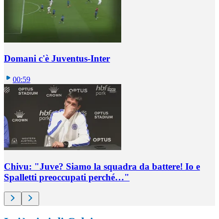
Domani c'è Juventus-Inter
00:59
Chivu: "Juve? Siamo la squadra da battere! Io e
Spalletti preoccupati perché…"