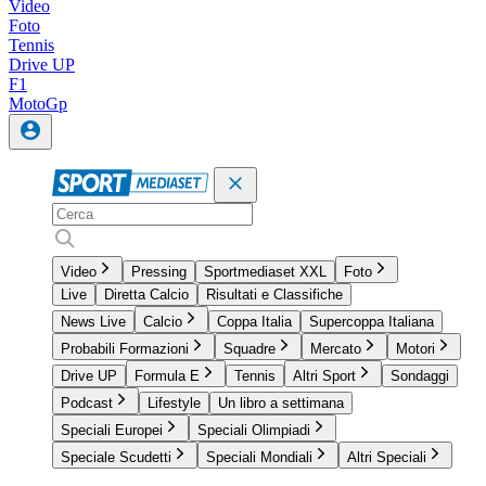
Video
Foto
Tennis
Drive UP
F1
MotoGp
Video
Pressing
Sportmediaset XXL
Foto
Live
Diretta Calcio
Risultati e Classifiche
News Live
Calcio
Coppa Italia
Supercoppa Italiana
Probabili Formazioni
Squadre
Mercato
Motori
Drive UP
Formula E
Tennis
Altri Sport
Sondaggi
Podcast
Lifestyle
Un libro a settimana
Speciali Europei
Speciali Olimpiadi
Speciale Scudetti
Speciali Mondiali
Altri Speciali