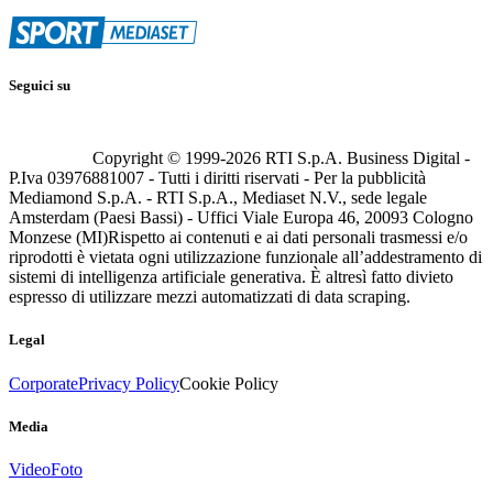
Seguici su
Copyright © 1999-
2026
RTI S.p.A. Business Digital -
P.Iva 03976881007 - Tutti i diritti riservati - Per la pubblicità
Mediamond S.p.A. - RTI S.p.A., Mediaset N.V., sede legale
Amsterdam (Paesi Bassi) - Uffici Viale Europa 46, 20093 Cologno
Monzese (MI)
Rispetto ai contenuti e ai dati personali trasmessi e/o
riprodotti è vietata ogni utilizzazione funzionale all’addestramento di
sistemi di intelligenza artificiale generativa. È altresì fatto divieto
espresso di utilizzare mezzi automatizzati di data scraping.
Legal
Corporate
Privacy Policy
Cookie Policy
Media
Video
Foto