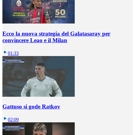
Ecco la nuova strategia del Galatasaray per
convincere Leao e il Milan
01:33
Gattuso si gode Ratkov
02:09