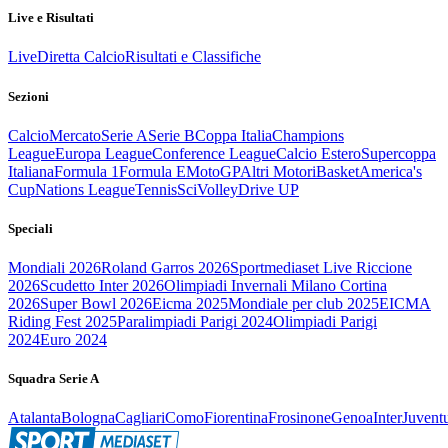
Live e Risultati
Live
Diretta Calcio
Risultati e Classifiche
Sezioni
Calcio
Mercato
Serie A
Serie B
Coppa Italia
Champions
League
Europa League
Conference League
Calcio Estero
Supercoppa
Italiana
Formula 1
Formula E
MotoGP
Altri Motori
Basket
America's
Cup
Nations League
Tennis
Sci
Volley
Drive UP
Speciali
Mondiali 2026
Roland Garros 2026
Sportmediaset Live Riccione
2026
Scudetto Inter 2026
Olimpiadi Invernali Milano Cortina
2026
Super Bowl 2026
Eicma 2025
Mondiale per club 2025
EICMA
Riding Fest 2025
Paralimpiadi Parigi 2024
Olimpiadi Parigi
2024
Euro 2024
Squadra Serie A
Atalanta
Bologna
Cagliari
Como
Fiorentina
Frosinone
Genoa
Inter
Juvent