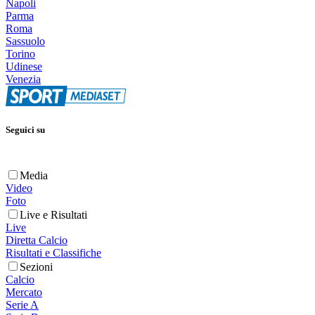
Napoli
Parma
Roma
Sassuolo
Torino
Udinese
Venezia
Seguici su
Media
Video
Foto
Live e Risultati
Live
Diretta Calcio
Risultati e Classifiche
Sezioni
Calcio
Mercato
Serie A