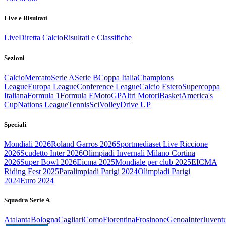
Live e Risultati
Live
Diretta Calcio
Risultati e Classifiche
Sezioni
Calcio
Mercato
Serie A
Serie B
Coppa Italia
Champions
League
Europa League
Conference League
Calcio Estero
Supercoppa
Italiana
Formula 1
Formula E
MotoGP
Altri Motori
Basket
America's
Cup
Nations League
Tennis
Sci
Volley
Drive UP
Speciali
Mondiali 2026
Roland Garros 2026
Sportmediaset Live Riccione
2026
Scudetto Inter 2026
Olimpiadi Invernali Milano Cortina
2026
Super Bowl 2026
Eicma 2025
Mondiale per club 2025
EICMA
Riding Fest 2025
Paralimpiadi Parigi 2024
Olimpiadi Parigi
2024
Euro 2024
Squadra Serie A
Atalanta
Bologna
Cagliari
Como
Fiorentina
Frosinone
Genoa
Inter
Juvent