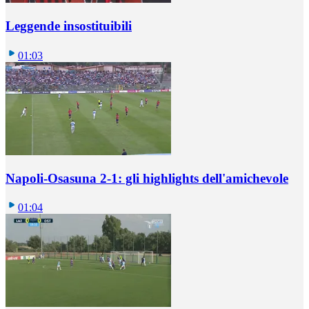
Leggende insostituibili
01:03
Napoli-Osasuna 2-1: gli highlights dell'amichevole
01:04