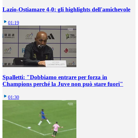
Lazio-Ostiamare 4-0: gli highlights dell'amichevole
01:19
Spalletti: "Dobbiamo entrare per forza in
Champions perché la Juve non può stare fuori"
01:30