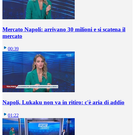
Mercato Napoli: arrivano 30 milioni e si scatena il
mercato
00:39
Napoli, Lukaku non va in ritiro: c'è aria di addio
01:22