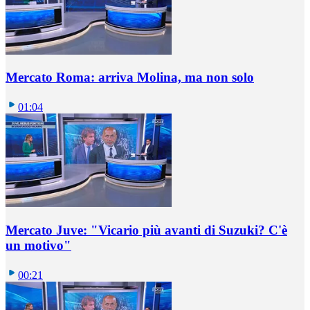
Mercato Roma: arriva Molina, ma non solo
01:04
Mercato Juve: "Vicario più avanti di Suzuki? C'è
un motivo"
00:21