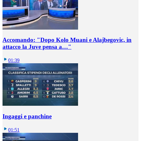
Accomando: "Dopo Kolo Muani e Alajbegovic, in
attacco la Juve pensa a…"
01:39
Ingaggi e panchine
01:51