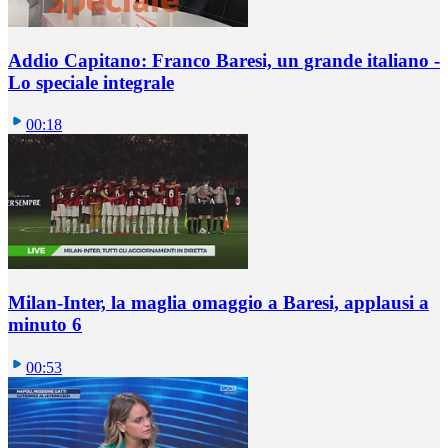
Addio Capitano: Franco Baresi, un grande italiano -
Lo speciale integrale
00:18
Milan-Inter, la maglia omaggio a Baresi, applausi a
minuto 6
00:53