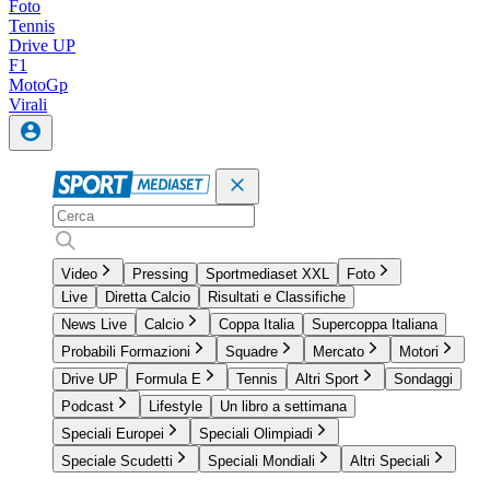
Foto
Tennis
Drive UP
F1
MotoGp
Virali
Video
Pressing
Sportmediaset XXL
Foto
Live
Diretta Calcio
Risultati e Classifiche
News Live
Calcio
Coppa Italia
Supercoppa Italiana
Probabili Formazioni
Squadre
Mercato
Motori
Drive UP
Formula E
Tennis
Altri Sport
Sondaggi
Podcast
Lifestyle
Un libro a settimana
Speciali Europei
Speciali Olimpiadi
Speciale Scudetti
Speciali Mondiali
Altri Speciali