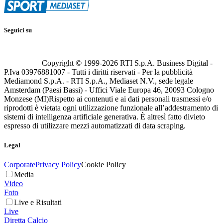
Seguici su
Copyright © 1999-
2026
RTI S.p.A. Business Digital -
P.Iva 03976881007 - Tutti i diritti riservati - Per la pubblicità
Mediamond S.p.A. - RTI S.p.A., Mediaset N.V., sede legale
Amsterdam (Paesi Bassi) - Uffici Viale Europa 46, 20093 Cologno
Monzese (MI)
Rispetto ai contenuti e ai dati personali trasmessi e/o
riprodotti è vietata ogni utilizzazione funzionale all’addestramento di
sistemi di intelligenza artificiale generativa. È altresì fatto divieto
espresso di utilizzare mezzi automatizzati di data scraping.
Legal
Corporate
Privacy Policy
Cookie Policy
Media
Video
Foto
Live e Risultati
Live
Diretta Calcio