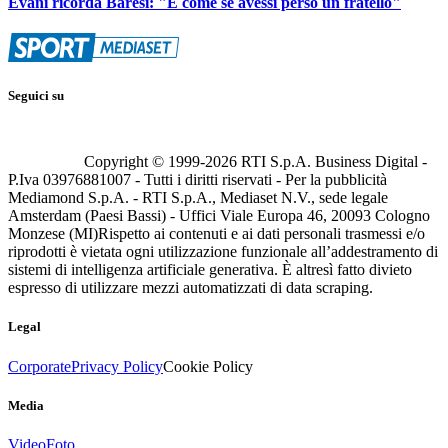
Evani ricorda Baresi: "È come se avessi perso un fratello"
Seguici su
Copyright © 1999-
2026
RTI S.p.A. Business Digital -
P.Iva 03976881007 - Tutti i diritti riservati - Per la pubblicità
Mediamond S.p.A. - RTI S.p.A., Mediaset N.V., sede legale
Amsterdam (Paesi Bassi) - Uffici Viale Europa 46, 20093 Cologno
Monzese (MI)
Rispetto ai contenuti e ai dati personali trasmessi e/o
riprodotti è vietata ogni utilizzazione funzionale all’addestramento di
sistemi di intelligenza artificiale generativa. È altresì fatto divieto
espresso di utilizzare mezzi automatizzati di data scraping.
Legal
Corporate
Privacy Policy
Cookie Policy
Media
Video
Foto