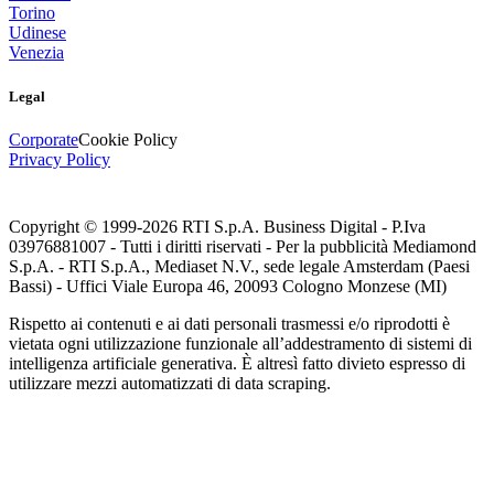
Torino
Udinese
Venezia
Legal
Corporate
Cookie Policy
Privacy Policy
Copyright © 1999-
2026
RTI S.p.A. Business Digital - P.Iva
03976881007 - Tutti i diritti riservati - Per la pubblicità Mediamond
S.p.A. - RTI S.p.A., Mediaset N.V., sede legale Amsterdam (Paesi
Bassi) - Uffici Viale Europa 46, 20093 Cologno Monzese (MI)
Rispetto ai contenuti e ai dati personali trasmessi e/o riprodotti è
vietata ogni utilizzazione funzionale all’addestramento di sistemi di
intelligenza artificiale generativa. È altresì fatto divieto espresso di
utilizzare mezzi automatizzati di data scraping.