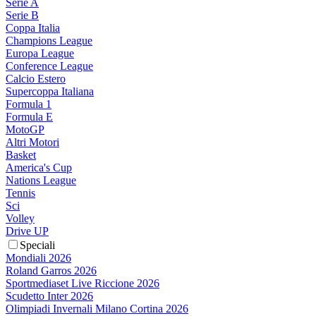
Serie A
Serie B
Coppa Italia
Champions League
Europa League
Conference League
Calcio Estero
Supercoppa Italiana
Formula 1
Formula E
MotoGP
Altri Motori
Basket
America's Cup
Nations League
Tennis
Sci
Volley
Drive UP
Speciali
Mondiali 2026
Roland Garros 2026
Sportmediaset Live Riccione 2026
Scudetto Inter 2026
Olimpiadi Invernali Milano Cortina 2026