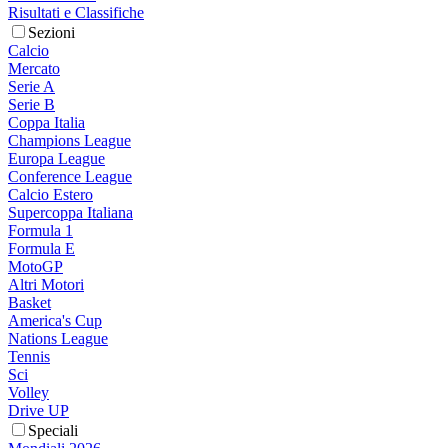
Risultati e Classifiche
Sezioni
Calcio
Mercato
Serie A
Serie B
Coppa Italia
Champions League
Europa League
Conference League
Calcio Estero
Supercoppa Italiana
Formula 1
Formula E
MotoGP
Altri Motori
Basket
America's Cup
Nations League
Tennis
Sci
Volley
Drive UP
Speciali