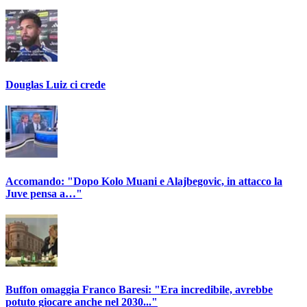
Douglas Luiz ci crede
Accomando: "Dopo Kolo Muani e Alajbegovic, in attacco la
Juve pensa a…"
Buffon omaggia Franco Baresi: "Era incredibile, avrebbe
potuto giocare anche nel 2030..."