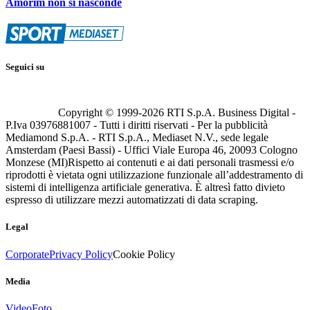
Amorim non si nasconde
Seguici su
Copyright © 1999-
2026
RTI S.p.A. Business Digital -
P.Iva 03976881007 - Tutti i diritti riservati - Per la pubblicità
Mediamond S.p.A. - RTI S.p.A., Mediaset N.V., sede legale
Amsterdam (Paesi Bassi) - Uffici Viale Europa 46, 20093 Cologno
Monzese (MI)
Rispetto ai contenuti e ai dati personali trasmessi e/o
riprodotti è vietata ogni utilizzazione funzionale all’addestramento di
sistemi di intelligenza artificiale generativa. È altresì fatto divieto
espresso di utilizzare mezzi automatizzati di data scraping.
Legal
Corporate
Privacy Policy
Cookie Policy
Media
Video
Foto