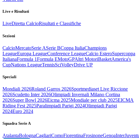
Live e Risultati
Live
Diretta Calcio
Risultati e Classifiche
Sezioni
Calcio
Mercato
Serie A
Serie B
Coppa Italia
Champions
League
Europa League
Conference League
Calcio Estero
Supercoppa
Italiana
Formula 1
Formula E
MotoGP
Altri Motori
Basket
America's
Cup
Nations League
Tennis
Sci
Volley
Drive UP
Speciali
Mondiali 2026
Roland Garros 2026
Sportmediaset Live Riccione
2026
Scudetto Inter 2026
Olimpiadi Invernali Milano Cortina
2026
Super Bowl 2026
Eicma 2025
Mondiale per club 2025
EICMA
Riding Fest 2025
Paralimpiadi Parigi 2024
Olimpiadi Parigi
2024
Euro 2024
Squadra Serie A
Atalanta
Bologna
Cagliari
Como
Fiorentina
Frosinone
Genoa
Inter
Juvent