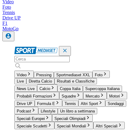
Video
Foto
Tennis
Drive UP
F1
MotoGp
Video
Pressing
Sportmediaset XXL
Foto
Live
Diretta Calcio
Risultati e Classifiche
News Live
Calcio
Coppa Italia
Supercoppa Italiana
Probabili Formazioni
Squadre
Mercato
Motori
Drive UP
Formula E
Tennis
Altri Sport
Sondaggi
Podcast
Lifestyle
Un libro a settimana
Speciali Europei
Speciali Olimpiadi
Speciale Scudetti
Speciali Mondiali
Altri Speciali