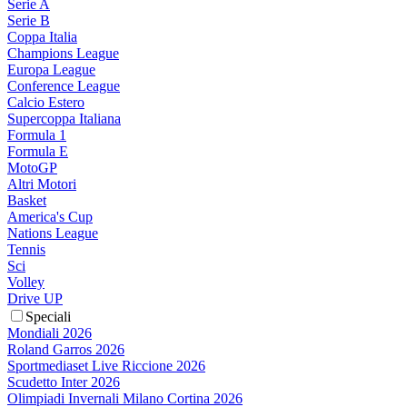
Serie A
Serie B
Coppa Italia
Champions League
Europa League
Conference League
Calcio Estero
Supercoppa Italiana
Formula 1
Formula E
MotoGP
Altri Motori
Basket
America's Cup
Nations League
Tennis
Sci
Volley
Drive UP
Speciali
Mondiali 2026
Roland Garros 2026
Sportmediaset Live Riccione 2026
Scudetto Inter 2026
Olimpiadi Invernali Milano Cortina 2026