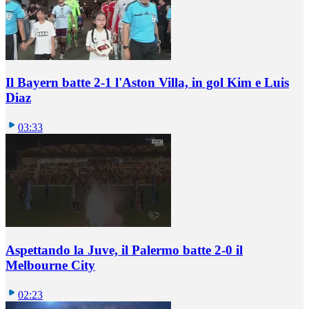
Il Bayern batte 2-1 l'Aston Villa, in gol Kim e Luis
Diaz
03:33
Aspettando la Juve, il Palermo batte 2-0 il
Melbourne City
02:23