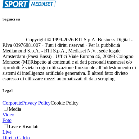
Seguici su
Copyright © 1999-
2026
RTI S.p.A. Business Digital -
P.Iva 03976881007 - Tutti i diritti riservati - Per la pubblicità
Mediamond S.p.A. - RTI S.p.A., Mediaset N.V., sede legale
Amsterdam (Paesi Bassi) - Uffici Viale Europa 46, 20093 Cologno
Monzese (MI)
Rispetto ai contenuti e ai dati personali trasmessi e/o
riprodotti è vietata ogni utilizzazione funzionale all’addestramento di
sistemi di intelligenza artificiale generativa. È altresì fatto divieto
espresso di utilizzare mezzi automatizzati di data scraping.
Legal
Corporate
Privacy Policy
Cookie Policy
Media
Video
Foto
Live e Risultati
Live
Diretta Calcio