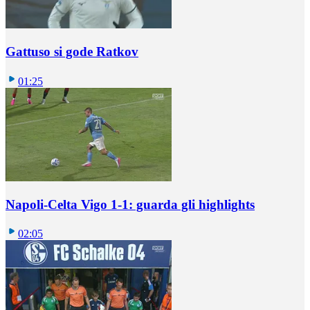
Gattuso si gode Ratkov
01:25
Napoli-Celta Vigo 1-1: guarda gli highlights
02:05