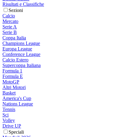
Risultati e Classifiche
Sezioni
Calcio
Mercato
Serie A
Serie B
Coppa Italia
Champions League
Europa League
Conference League
Calcio Estero
Supercoppa Italiana
Formula 1
Formula E
MotoGP
Altri Motori
Basket
America's Cup
Nations League
Tennis
Sci
Volley
Drive UP
Speciali