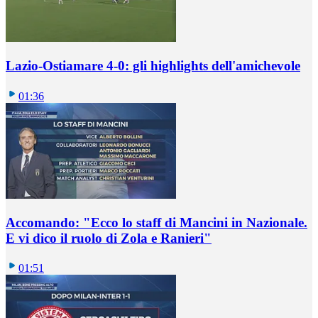
Lazio-Ostiamare 4-0: gli highlights dell'amichevole
01:36
Accomando: "Ecco lo staff di Mancini in Nazionale.
E vi dico il ruolo di Zola e Ranieri"
01:51