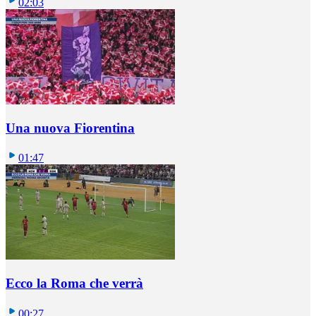
02:03
Una nuova Fiorentina
01:47
Ecco la Roma che verrà
00:27