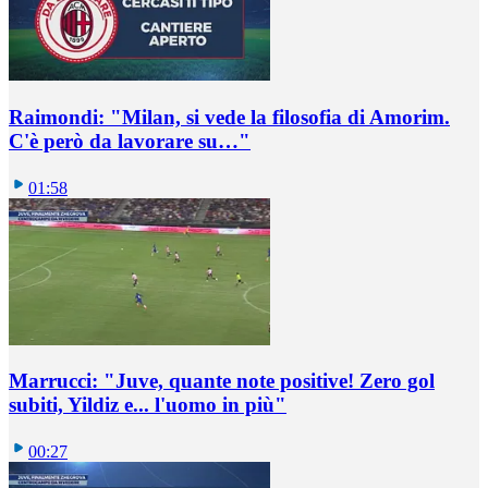
Raimondi: "Milan, si vede la filosofia di Amorim.
C'è però da lavorare su…"
01:58
Marrucci: "Juve, quante note positive! Zero gol
subiti, Yildiz e... l'uomo in più"
00:27