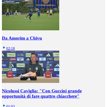
Da Amorim a Chivu
02:18
Nicolussi Caviglia: "Con Guccini grande
opportunità di fare quattro chiacchere"
01:03