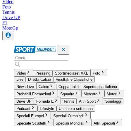
Video
Foto
Tennis
Drive UP
F1
MotoGp
Video
Pressing
Sportmediaset XXL
Foto
Live
Diretta Calcio
Risultati e Classifiche
News Live
Calcio
Coppa Italia
Supercoppa Italiana
Probabili Formazioni
Squadre
Mercato
Motori
Drive UP
Formula E
Tennis
Altri Sport
Sondaggi
Podcast
Lifestyle
Un libro a settimana
Speciali Europei
Speciali Olimpiadi
Speciale Scudetti
Speciali Mondiali
Altri Speciali