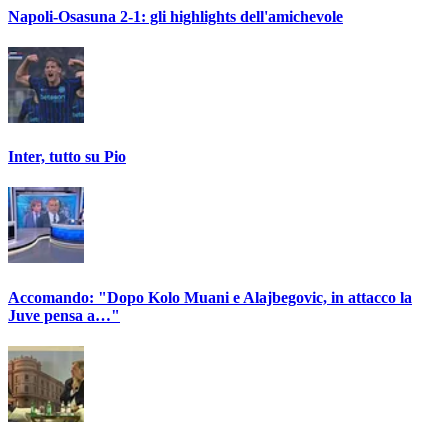
Napoli-Osasuna 2-1: gli highlights dell'amichevole
Inter, tutto su Pio
Accomando: "Dopo Kolo Muani e Alajbegovic, in attacco la
Juve pensa a…"