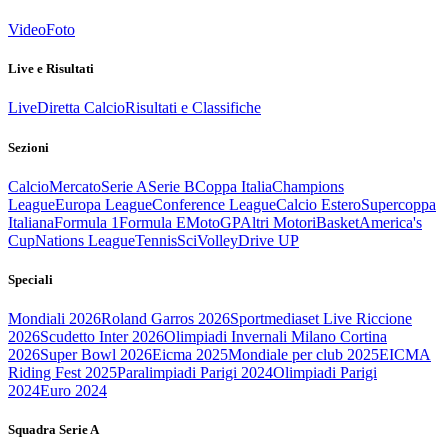
Video
Foto
Live e Risultati
Live
Diretta Calcio
Risultati e Classifiche
Sezioni
Calcio
Mercato
Serie A
Serie B
Coppa Italia
Champions
League
Europa League
Conference League
Calcio Estero
Supercoppa
Italiana
Formula 1
Formula E
MotoGP
Altri Motori
Basket
America's
Cup
Nations League
Tennis
Sci
Volley
Drive UP
Speciali
Mondiali 2026
Roland Garros 2026
Sportmediaset Live Riccione
2026
Scudetto Inter 2026
Olimpiadi Invernali Milano Cortina
2026
Super Bowl 2026
Eicma 2025
Mondiale per club 2025
EICMA
Riding Fest 2025
Paralimpiadi Parigi 2024
Olimpiadi Parigi
2024
Euro 2024
Squadra Serie A