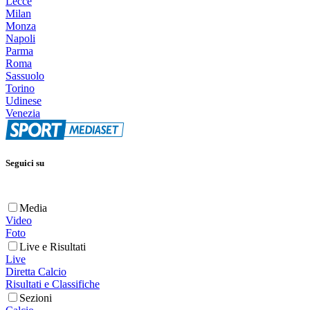
Lecce
Milan
Monza
Napoli
Parma
Roma
Sassuolo
Torino
Udinese
Venezia
Seguici su
Media
Video
Foto
Live e Risultati
Live
Diretta Calcio
Risultati e Classifiche
Sezioni