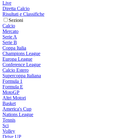
Live
Diretta Calcio
Risultati e Classifiche
Sezioni
Calcio
Mercato
Serie A
Serie B
Coppa Italia
Champions League
Europa League
Conference League
Calcio Estero
Supercoppa Italiana
Formula 1
Formula E
MotoGP
Altri Motori
Basket
America's Cup
Nations League
Tennis
Sci
Volley
Drive UP