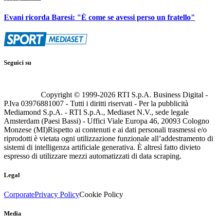
Evani ricorda Baresi: "È come se avessi perso un fratello"
Seguici su
Copyright © 1999-
2026
RTI S.p.A. Business Digital -
P.Iva 03976881007 - Tutti i diritti riservati - Per la pubblicità
Mediamond S.p.A. - RTI S.p.A., Mediaset N.V., sede legale
Amsterdam (Paesi Bassi) - Uffici Viale Europa 46, 20093 Cologno
Monzese (MI)
Rispetto ai contenuti e ai dati personali trasmessi e/o
riprodotti è vietata ogni utilizzazione funzionale all’addestramento di
sistemi di intelligenza artificiale generativa. È altresì fatto divieto
espresso di utilizzare mezzi automatizzati di data scraping.
Legal
Corporate
Privacy Policy
Cookie Policy
Media