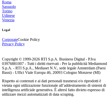
Roma
Sassuolo
Torino
Udinese
Venezia
Legal
Corporate
Cookie Policy
Privacy Policy
Copyright © 1999-
2026
RTI S.p.A. Business Digital - P.Iva
03976881007 - Tutti i diritti riservati - Per la pubblicità Mediamond
S.p.A. - RTI S.p.A., Mediaset N.V., sede legale Amsterdam (Paesi
Bassi) - Uffici Viale Europa 46, 20093 Cologno Monzese (MI)
Rispetto ai contenuti e ai dati personali trasmessi e/o riprodotti è
vietata ogni utilizzazione funzionale all’addestramento di sistemi di
intelligenza artificiale generativa. È altresì fatto divieto espresso di
utilizzare mezzi automatizzati di data scraping.