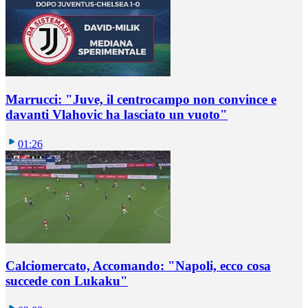
Marrucci: "Juve, il centrocampo non convince e
davanti Vlahovic ha lasciato un vuoto"
01:26
Calciomercato, Accomando: "Napoli, ecco cosa
succede con Lukaku"