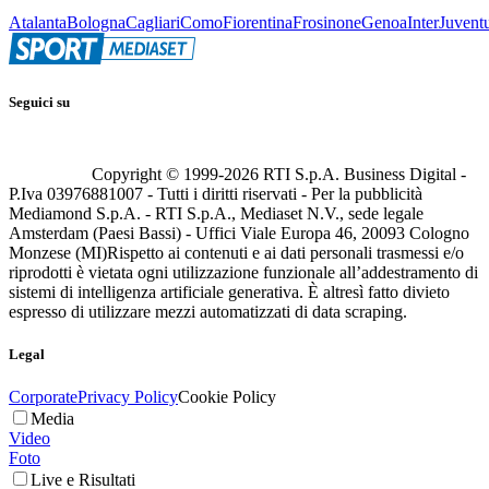
Atalanta
Bologna
Cagliari
Como
Fiorentina
Frosinone
Genoa
Inter
Juvent
Seguici su
Copyright © 1999-
2026
RTI S.p.A. Business Digital -
P.Iva 03976881007 - Tutti i diritti riservati - Per la pubblicità
Mediamond S.p.A. - RTI S.p.A., Mediaset N.V., sede legale
Amsterdam (Paesi Bassi) - Uffici Viale Europa 46, 20093 Cologno
Monzese (MI)
Rispetto ai contenuti e ai dati personali trasmessi e/o
riprodotti è vietata ogni utilizzazione funzionale all’addestramento di
sistemi di intelligenza artificiale generativa. È altresì fatto divieto
espresso di utilizzare mezzi automatizzati di data scraping.
Legal
Corporate
Privacy Policy
Cookie Policy
Media
Video
Foto
Live e Risultati