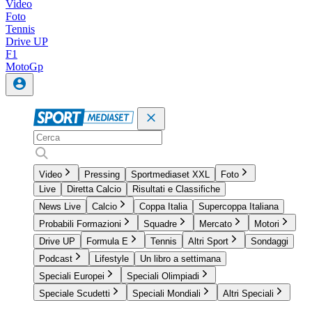
Video
Foto
Tennis
Drive UP
F1
MotoGp
Video
Pressing
Sportmediaset XXL
Foto
Live
Diretta Calcio
Risultati e Classifiche
News Live
Calcio
Coppa Italia
Supercoppa Italiana
Probabili Formazioni
Squadre
Mercato
Motori
Drive UP
Formula E
Tennis
Altri Sport
Sondaggi
Podcast
Lifestyle
Un libro a settimana
Speciali Europei
Speciali Olimpiadi
Speciale Scudetti
Speciali Mondiali
Altri Speciali