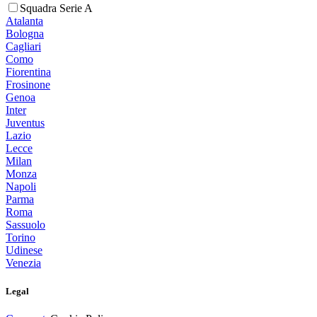
Squadra Serie A
Atalanta
Bologna
Cagliari
Como
Fiorentina
Frosinone
Genoa
Inter
Juventus
Lazio
Lecce
Milan
Monza
Napoli
Parma
Roma
Sassuolo
Torino
Udinese
Venezia
Legal