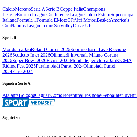
Calcio
Mercato
Serie A
Serie B
Coppa Italia
Champions
League
Europa League
Conference League
Calcio Estero
Supercoppa
Italiana
Formula 1
Formula E
MotoGP
Altri Motori
Basket
America's
Cup
Nations League
Tennis
Sci
Volley
Drive UP
Speciali
Mondiali 2026
Roland Garros 2026
Sportmediaset Live Riccione
2026
Scudetto Inter 2026
Olimpiadi Invernali Milano Cortina
2026
Super Bowl 2026
Eicma 2025
Mondiale per club 2025
EICMA
Riding Fest 2025
Paralimpiadi Parigi 2024
Olimpiadi Parigi
2024
Euro 2024
Squadra Serie A
Atalanta
Bologna
Cagliari
Como
Fiorentina
Frosinone
Genoa
Inter
Juvent
Seguici su