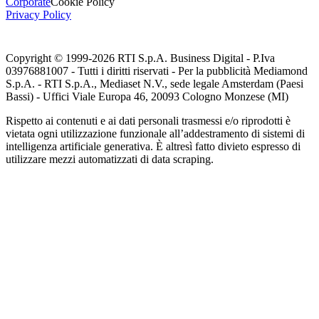
Corporate
Cookie Policy
Privacy Policy
Copyright © 1999-
2026
RTI S.p.A. Business Digital - P.Iva
03976881007 - Tutti i diritti riservati - Per la pubblicità Mediamond
S.p.A. - RTI S.p.A., Mediaset N.V., sede legale Amsterdam (Paesi
Bassi) - Uffici Viale Europa 46, 20093 Cologno Monzese (MI)
Rispetto ai contenuti e ai dati personali trasmessi e/o riprodotti è
vietata ogni utilizzazione funzionale all’addestramento di sistemi di
intelligenza artificiale generativa. È altresì fatto divieto espresso di
utilizzare mezzi automatizzati di data scraping.