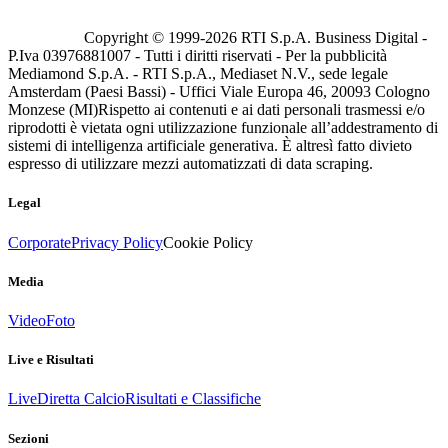
Copyright © 1999-
2026
RTI S.p.A. Business Digital -
P.Iva 03976881007 - Tutti i diritti riservati - Per la pubblicità
Mediamond S.p.A. - RTI S.p.A., Mediaset N.V., sede legale
Amsterdam (Paesi Bassi) - Uffici Viale Europa 46, 20093 Cologno
Monzese (MI)
Rispetto ai contenuti e ai dati personali trasmessi e/o
riprodotti è vietata ogni utilizzazione funzionale all’addestramento di
sistemi di intelligenza artificiale generativa. È altresì fatto divieto
espresso di utilizzare mezzi automatizzati di data scraping.
Legal
Corporate
Privacy Policy
Cookie Policy
Media
Video
Foto
Live e Risultati
Live
Diretta Calcio
Risultati e Classifiche
Sezioni