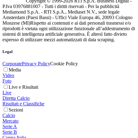
Copyright © 1999-
2026
RTI S.p.A. Business Digital -
P.Iva 03976881007 - Tutti i diritti riservati - Per la pubblicità
Mediamond S.p.A. - RTI S.p.A., Mediaset N.V., sede legale
Amsterdam (Paesi Bassi) - Uffici Viale Europa 46, 20093 Cologno
Monzese (MI)
Rispetto ai contenuti e ai dati personali trasmessi e/o
riprodotti è vietata ogni utilizzazione funzionale all’addestramento di
sistemi di intelligenza artificiale generativa. È altresì fatto divieto
espresso di utilizzare mezzi automatizzati di data scraping.
Legal
Corporate
Privacy Policy
Cookie Policy
Media
Video
Foto
Live e Risultati
Live
Diretta Calcio
Risultati e Classifiche
Sezioni
Calcio
Mercato
Serie A
Serie B
Coppa Italia