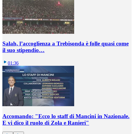
Salah, l’accoglienza a Trebisonda è folle quasi come
il suo stipendio…
01:36
Accomando: "Ecco lo staff di Mancini in Nazionale.
E vi dico il ruolo di Zola e Ranieri"