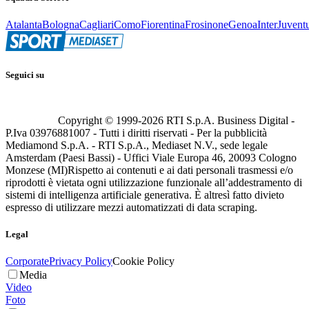
Atalanta
Bologna
Cagliari
Como
Fiorentina
Frosinone
Genoa
Inter
Juvent
Seguici su
Copyright © 1999-
2026
RTI S.p.A. Business Digital -
P.Iva 03976881007 - Tutti i diritti riservati - Per la pubblicità
Mediamond S.p.A. - RTI S.p.A., Mediaset N.V., sede legale
Amsterdam (Paesi Bassi) - Uffici Viale Europa 46, 20093 Cologno
Monzese (MI)
Rispetto ai contenuti e ai dati personali trasmessi e/o
riprodotti è vietata ogni utilizzazione funzionale all’addestramento di
sistemi di intelligenza artificiale generativa. È altresì fatto divieto
espresso di utilizzare mezzi automatizzati di data scraping.
Legal
Corporate
Privacy Policy
Cookie Policy
Media
Video
Foto