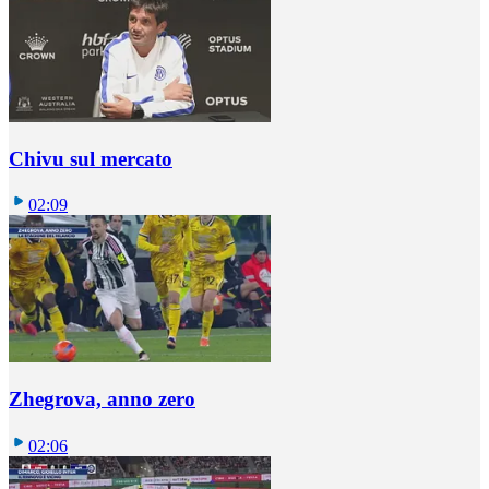
Chivu sul mercato
02:09
Zhegrova, anno zero
02:06