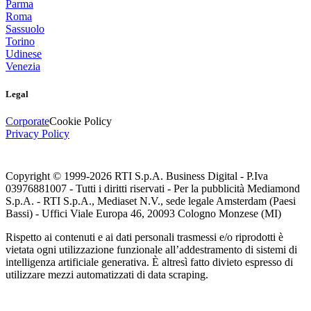
Parma
Roma
Sassuolo
Torino
Udinese
Venezia
Legal
Corporate
Cookie Policy
Privacy Policy
Copyright © 1999-
2026
RTI S.p.A. Business Digital - P.Iva
03976881007 - Tutti i diritti riservati - Per la pubblicità Mediamond
S.p.A. - RTI S.p.A., Mediaset N.V., sede legale Amsterdam (Paesi
Bassi) - Uffici Viale Europa 46, 20093 Cologno Monzese (MI)
Rispetto ai contenuti e ai dati personali trasmessi e/o riprodotti è
vietata ogni utilizzazione funzionale all’addestramento di sistemi di
intelligenza artificiale generativa. È altresì fatto divieto espresso di
utilizzare mezzi automatizzati di data scraping.