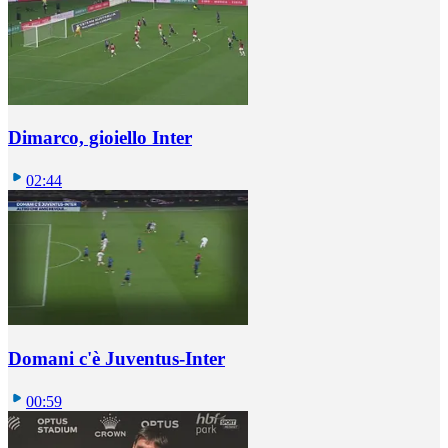
Dimarco, gioiello Inter
02:44
Domani c'è Juventus-Inter
00:59