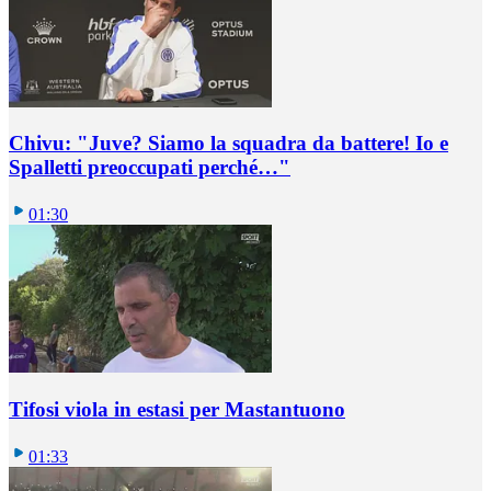
Chivu: "Juve? Siamo la squadra da battere! Io e
Spalletti preoccupati perché…"
01:30
Tifosi viola in estasi per Mastantuono
01:33