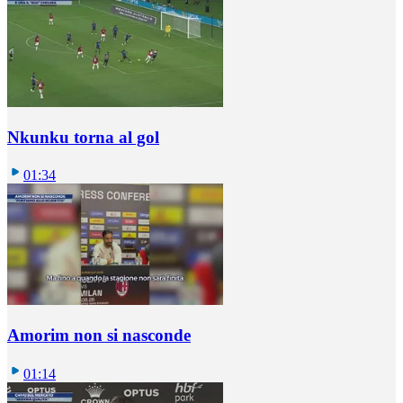
Nkunku torna al gol
01:34
Amorim non si nasconde
01:14