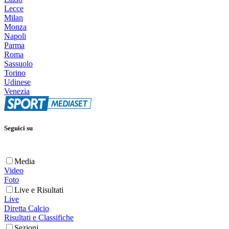
Lecce
Milan
Monza
Napoli
Parma
Roma
Sassuolo
Torino
Udinese
Venezia
Seguici su
Media
Video
Foto
Live e Risultati
Live
Diretta Calcio
Risultati e Classifiche
Sezioni