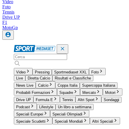
Video
Foto
Tennis
Drive UP
F1
MotoGp
Video
Pressing
Sportmediaset XXL
Foto
Live
Diretta Calcio
Risultati e Classifiche
News Live
Calcio
Coppa Italia
Supercoppa Italiana
Probabili Formazioni
Squadre
Mercato
Motori
Drive UP
Formula E
Tennis
Altri Sport
Sondaggi
Podcast
Lifestyle
Un libro a settimana
Speciali Europei
Speciali Olimpiadi
Speciale Scudetti
Speciali Mondiali
Altri Speciali