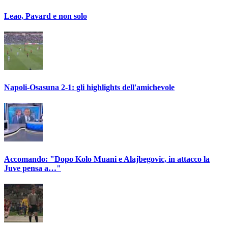
Leao, Pavard e non solo
Napoli-Osasuna 2-1: gli highlights dell'amichevole
Accomando: "Dopo Kolo Muani e Alajbegovic, in attacco la
Juve pensa a…"