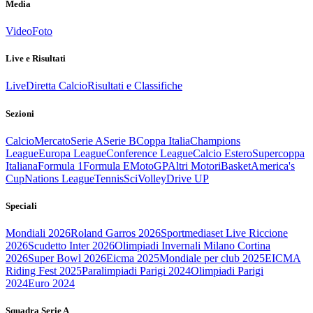
Media
Video
Foto
Live e Risultati
Live
Diretta Calcio
Risultati e Classifiche
Sezioni
Calcio
Mercato
Serie A
Serie B
Coppa Italia
Champions
League
Europa League
Conference League
Calcio Estero
Supercoppa
Italiana
Formula 1
Formula E
MotoGP
Altri Motori
Basket
America's
Cup
Nations League
Tennis
Sci
Volley
Drive UP
Speciali
Mondiali 2026
Roland Garros 2026
Sportmediaset Live Riccione
2026
Scudetto Inter 2026
Olimpiadi Invernali Milano Cortina
2026
Super Bowl 2026
Eicma 2025
Mondiale per club 2025
EICMA
Riding Fest 2025
Paralimpiadi Parigi 2024
Olimpiadi Parigi
2024
Euro 2024
Squadra Serie A