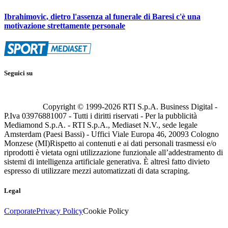
Ibrahimovic, dietro l'assenza al funerale di Baresi c'è una
motivazione strettamente personale
Seguici su
Copyright © 1999-
2026
RTI S.p.A. Business Digital -
P.Iva 03976881007 - Tutti i diritti riservati - Per la pubblicità
Mediamond S.p.A. - RTI S.p.A., Mediaset N.V., sede legale
Amsterdam (Paesi Bassi) - Uffici Viale Europa 46, 20093 Cologno
Monzese (MI)
Rispetto ai contenuti e ai dati personali trasmessi e/o
riprodotti è vietata ogni utilizzazione funzionale all’addestramento di
sistemi di intelligenza artificiale generativa. È altresì fatto divieto
espresso di utilizzare mezzi automatizzati di data scraping.
Legal
Corporate
Privacy Policy
Cookie Policy