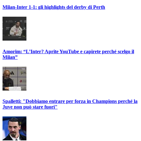
Milan-Inter 1-1: gli highlights del derby di Perth
Amorim: “L’Inter? Aprite YouTube e capirete perché scelgo il
Milan”
Spalletti: "Dobbiamo entrare per forza in Champions perché la
Juve non può stare fuori"