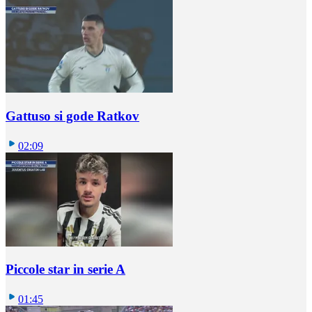
Gattuso si gode Ratkov
02:09
Piccole star in serie A
01:45