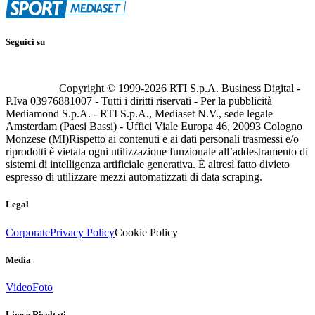
Seguici su
Copyright © 1999-
2026
RTI S.p.A. Business Digital -
P.Iva 03976881007 - Tutti i diritti riservati - Per la pubblicità
Mediamond S.p.A. - RTI S.p.A., Mediaset N.V., sede legale
Amsterdam (Paesi Bassi) - Uffici Viale Europa 46, 20093 Cologno
Monzese (MI)
Rispetto ai contenuti e ai dati personali trasmessi e/o
riprodotti è vietata ogni utilizzazione funzionale all’addestramento di
sistemi di intelligenza artificiale generativa. È altresì fatto divieto
espresso di utilizzare mezzi automatizzati di data scraping.
Legal
Corporate
Privacy Policy
Cookie Policy
Media
Video
Foto
Live e Risultati