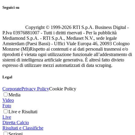
Seguici su
Copyright © 1999-
2026
RTI S.p.A. Business Digital -
P.Iva 03976881007 - Tutti i diritti riservati - Per la pubblicità
Mediamond S.p.A. - RTI S.p.A., Mediaset N.V., sede legale
Amsterdam (Paesi Bassi) - Uffici Viale Europa 46, 20093 Cologno
Monzese (MI)
Rispetto ai contenuti e ai dati personali trasmessi e/o
riprodotti è vietata ogni utilizzazione funzionale all’addestramento di
sistemi di intelligenza artificiale generativa. È altresì fatto divieto
espresso di utilizzare mezzi automatizzati di data scraping.
Legal
Corporate
Privacy Policy
Cookie Policy
Media
Video
Foto
Live e Risultati
Live
Diretta Calcio
Risultati e Classifiche
Sezioni