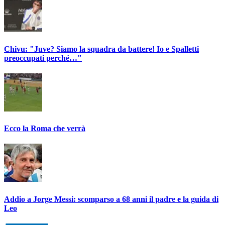
Chivu: "Juve? Siamo la squadra da battere! Io e Spalletti
preoccupati perché…"
Ecco la Roma che verrà
Addio a Jorge Messi: scomparso a 68 anni il padre e la guida di
Leo