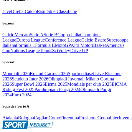
Live
Diretta Calcio
Risultati e Classifiche
Sezioni
Calcio
Mercato
Serie A
Serie B
Coppa Italia
Champions
League
Europa League
Conference League
Calcio Estero
Supercoppa
Italiana
Formula 1
Formula E
MotoGP
Altri Motori
Basket
America's
Cup
Nations League
Tennis
Sci
Volley
Drive UP
Speciali
Mondiali 2026
Roland Garros 2026
Sportmediaset Live Riccione
2026
Scudetto Inter 2026
Olimpiadi Invernali Milano Cortina
2026
Super Bowl 2026
Eicma 2025
Mondiale per club 2025
EICMA
Riding Fest 2025
Paralimpiadi Parigi 2024
Olimpiadi Parigi
2024
Euro 2024
Squadra Serie A
Atalanta
Bologna
Cagliari
Como
Fiorentina
Frosinone
Genoa
Inter
Juvent