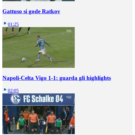
Gattuso si gode Ratkov
01:25
Napoli-Celta Vigo 1-1: guarda gli highlights
02:05