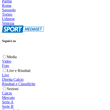
Parma
Roma
Sassuolo
Torino
Udinese
Venezia
Seguici su
Media
Video
Foto
Live e Risultati
Live
Diretta Calcio
Risultati e Classifiche
Sezioni
Calcio
Mercato
Serie A
Serie B