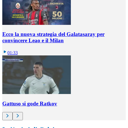
Ecco la nuova strategia del Galatasaray per
convincere Leao e il Milan
01:33
Gattuso si gode Ratkov