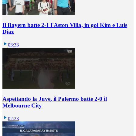
Il Bayern batte 2-1 l'Aston Villa, in gol Kim e Luis
Diaz
03:33
Aspettando la Juve, il Palermo batte 2-0 il
Melbourne City
02:23