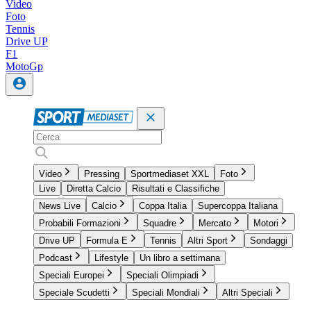
Video
Foto
Tennis
Drive UP
F1
MotoGp
Video
Pressing
Sportmediaset XXL
Foto
Live
Diretta Calcio
Risultati e Classifiche
News Live
Calcio
Coppa Italia
Supercoppa Italiana
Probabili Formazioni
Squadre
Mercato
Motori
Drive UP
Formula E
Tennis
Altri Sport
Sondaggi
Podcast
Lifestyle
Un libro a settimana
Speciali Europei
Speciali Olimpiadi
Speciale Scudetti
Speciali Mondiali
Altri Speciali