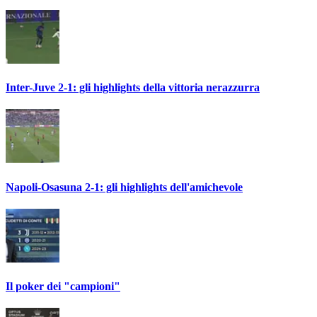
Inter-Juve 2-1: gli highlights della vittoria nerazzurra
Napoli-Osasuna 2-1: gli highlights dell'amichevole
Il poker dei "campioni"