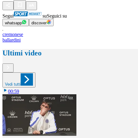
Segui
su
Seguici su
whatsapp
discover
cremonese
ballardini
Ultimi video
Vedi tutti
00:59