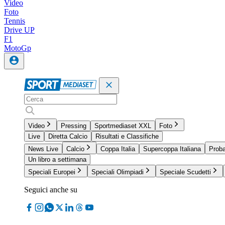
Video
Foto
Tennis
Drive UP
F1
MotoGp
Video
Pressing
Sportmediaset XXL
Foto
Live
Diretta Calcio
Risultati e Classifiche
News Live
Calcio
Coppa Italia
Supercoppa Italiana
Proba
Un libro a settimana
Speciali Europei
Speciali Olimpiadi
Speciale Scudetti
Seguici anche su