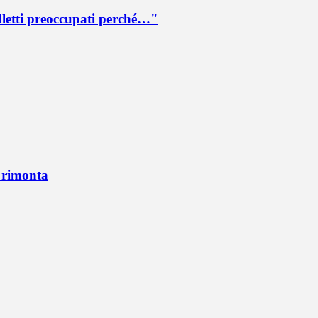
lletti preoccupati perché…"
n rimonta