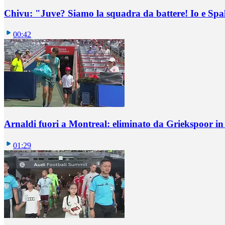
Chivu: "Juve? Siamo la squadra da battere! Io e Spa
00:42
Arnaldi fuori a Montreal: eliminato da Griekspoor i
01:29