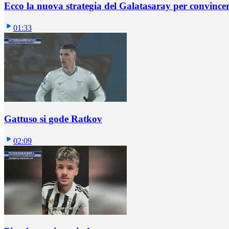
Ecco la nuova strategia del Galatasaray per convincer
01:33
Gattuso si gode Ratkov
02:09