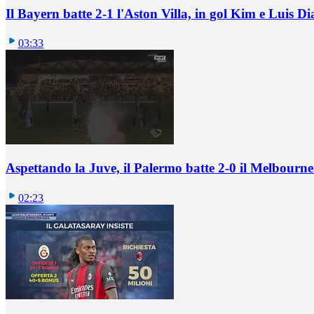
Il Bayern batte 2-1 l'Aston Villa, in gol Kim e Luis Di
03:33
Aspettando la Juve, il Palermo batte 2-0 il Melbourne
02:23