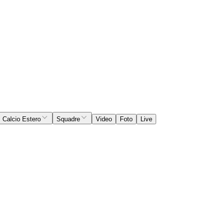
Calcio Estero
Squadre
Video
Foto
Live