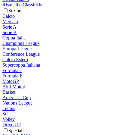
Risultati e Classifiche
Sezioni
Calcio
Mercato
Serie A
Serie B
Coppa Italia
Champions League
Europa League
Conference League
Calcio Estero
Supercoppa Italiana
Formula 1
Formula E
MotoGP
Altri Motori
Basket
America's Cup
Nations League
Tennis
Sci
Volley
Drive UP
Speciali