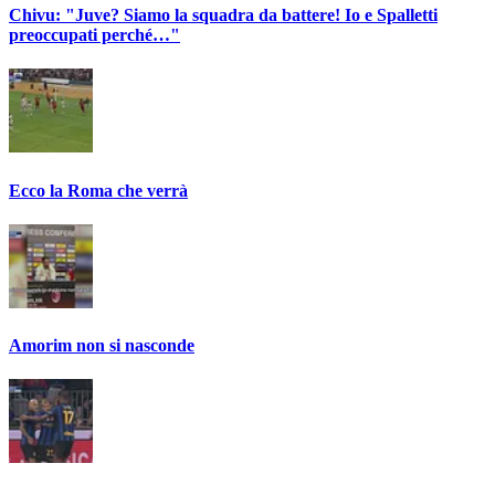
Chivu: "Juve? Siamo la squadra da battere! Io e Spalletti
preoccupati perché…"
Ecco la Roma che verrà
Amorim non si nasconde