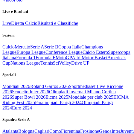
Live e Risultati
Live
Diretta Calcio
Risultati e Classifiche
Sezioni
Calcio
Mercato
Serie A
Serie B
Coppa Italia
Champions
League
Europa League
Conference League
Calcio Estero
Supercoppa
Italiana
Formula 1
Formula E
MotoGP
Altri Motori
Basket
America's
Cup
Nations League
Tennis
Sci
Volley
Drive UP
Speciali
Mondiali 2026
Roland Garros 2026
Sportmediaset Live Riccione
2026
Scudetto Inter 2026
Olimpiadi Invernali Milano Cortina
2026
Super Bowl 2026
Eicma 2025
Mondiale per club 2025
EICMA
Riding Fest 2025
Paralimpiadi Parigi 2024
Olimpiadi Parigi
2024
Euro 2024
Squadra Serie A
Atalanta
Bologna
Cagliari
Como
Fiorentina
Frosinone
Genoa
Inter
Juvent