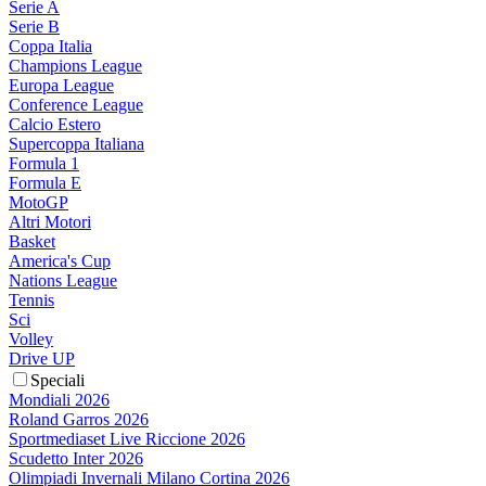
Serie A
Serie B
Coppa Italia
Champions League
Europa League
Conference League
Calcio Estero
Supercoppa Italiana
Formula 1
Formula E
MotoGP
Altri Motori
Basket
America's Cup
Nations League
Tennis
Sci
Volley
Drive UP
Speciali
Mondiali 2026
Roland Garros 2026
Sportmediaset Live Riccione 2026
Scudetto Inter 2026
Olimpiadi Invernali Milano Cortina 2026