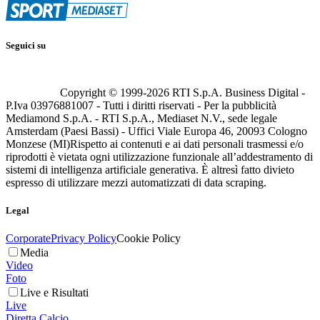
Seguici su
Copyright © 1999-
2026
RTI S.p.A. Business Digital -
P.Iva 03976881007 - Tutti i diritti riservati - Per la pubblicità
Mediamond S.p.A. - RTI S.p.A., Mediaset N.V., sede legale
Amsterdam (Paesi Bassi) - Uffici Viale Europa 46, 20093 Cologno
Monzese (MI)
Rispetto ai contenuti e ai dati personali trasmessi e/o
riprodotti è vietata ogni utilizzazione funzionale all’addestramento di
sistemi di intelligenza artificiale generativa. È altresì fatto divieto
espresso di utilizzare mezzi automatizzati di data scraping.
Legal
Corporate
Privacy Policy
Cookie Policy
Media
Video
Foto
Live e Risultati
Live
Diretta Calcio