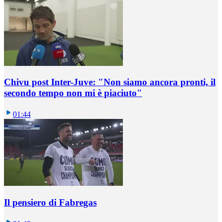
Chivu post Inter-Juve: "Non siamo ancora pronti, il
secondo tempo non mi è piaciuto"
01:44
Il pensiero di Fabregas