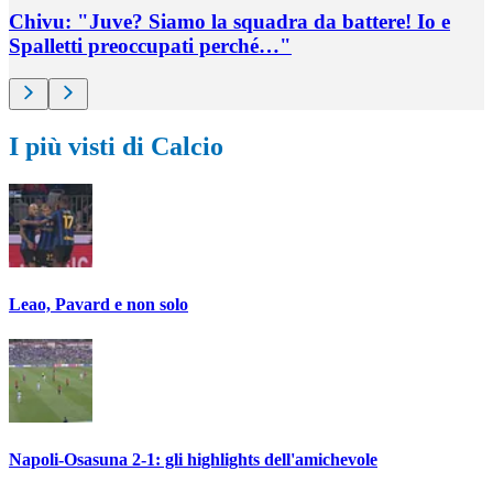
Chivu: "Juve? Siamo la squadra da battere! Io e
Spalletti preoccupati perché…"
I più visti di Calcio
Leao, Pavard e non solo
Napoli-Osasuna 2-1: gli highlights dell'amichevole