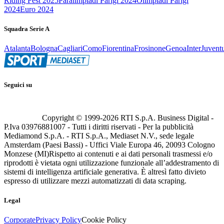
Riding Fest 2025
Paralimpiadi Parigi 2024
Olimpiadi Parigi
2024
Euro 2024
Squadra Serie A
Atalanta
Bologna
Cagliari
Como
Fiorentina
Frosinone
Genoa
Inter
Juvent
Seguici su
Copyright © 1999-
2026
RTI S.p.A. Business Digital -
P.Iva 03976881007 - Tutti i diritti riservati - Per la pubblicità
Mediamond S.p.A. - RTI S.p.A., Mediaset N.V., sede legale
Amsterdam (Paesi Bassi) - Uffici Viale Europa 46, 20093 Cologno
Monzese (MI)
Rispetto ai contenuti e ai dati personali trasmessi e/o
riprodotti è vietata ogni utilizzazione funzionale all’addestramento di
sistemi di intelligenza artificiale generativa. È altresì fatto divieto
espresso di utilizzare mezzi automatizzati di data scraping.
Legal
Corporate
Privacy Policy
Cookie Policy