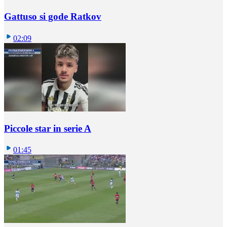
Gattuso si gode Ratkov
02:09
Piccole star in serie A
01:45