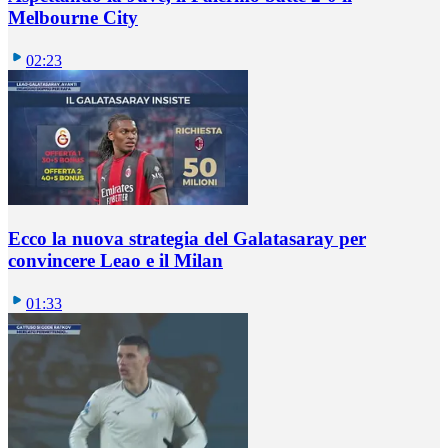
Melbourne City
02:23
Ecco la nuova strategia del Galatasaray per
convincere Leao e il Milan
01:33