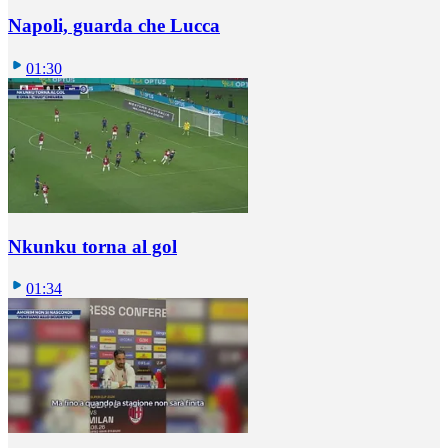
Napoli, guarda che Lucca
01:30
Nkunku torna al gol
01:34