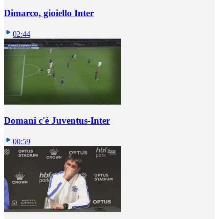
Dimarco, gioiello Inter
02:44
Domani c'è Juventus-Inter
00:59