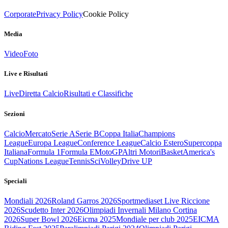
Corporate
Privacy Policy
Cookie Policy
Media
Video
Foto
Live e Risultati
Live
Diretta Calcio
Risultati e Classifiche
Sezioni
Calcio
Mercato
Serie A
Serie B
Coppa Italia
Champions
League
Europa League
Conference League
Calcio Estero
Supercoppa
Italiana
Formula 1
Formula E
MotoGP
Altri Motori
Basket
America's
Cup
Nations League
Tennis
Sci
Volley
Drive UP
Speciali
Mondiali 2026
Roland Garros 2026
Sportmediaset Live Riccione
2026
Scudetto Inter 2026
Olimpiadi Invernali Milano Cortina
2026
Super Bowl 2026
Eicma 2025
Mondiale per club 2025
EICMA