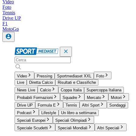
Video
Foto
Tennis
Drive UP
F1
MotoGp
Video
Pressing
Sportmediaset XXL
Foto
Live
Diretta Calcio
Risultati e Classifiche
News Live
Calcio
Coppa Italia
Supercoppa Italiana
Probabili Formazioni
Squadre
Mercato
Motori
Drive UP
Formula E
Tennis
Altri Sport
Sondaggi
Podcast
Lifestyle
Un libro a settimana
Speciali Europei
Speciali Olimpiadi
Speciale Scudetti
Speciali Mondiali
Altri Speciali