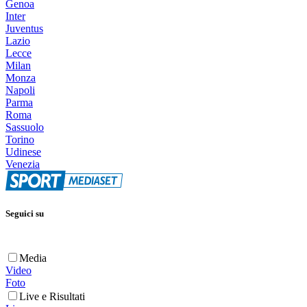
Genoa
Inter
Juventus
Lazio
Lecce
Milan
Monza
Napoli
Parma
Roma
Sassuolo
Torino
Udinese
Venezia
Seguici su
Media
Video
Foto
Live e Risultati