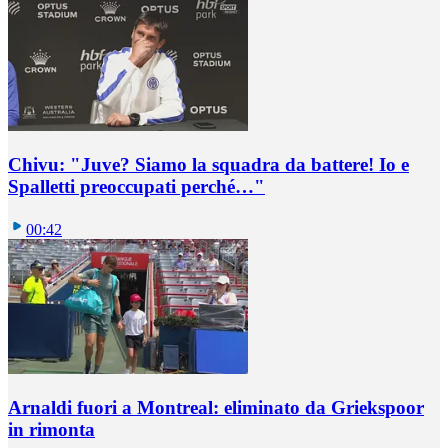
Chivu: "Juve? Siamo la squadra da battere! Io e
Spalletti preoccupati perché…"
00:42
Arnaldi fuori a Montreal: eliminato da Griekspoor
in rimonta