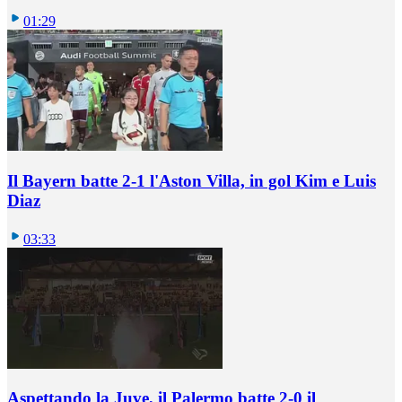
01:29
Il Bayern batte 2-1 l'Aston Villa, in gol Kim e Luis
Diaz
03:33
Aspettando la Juve, il Palermo batte 2-0 il