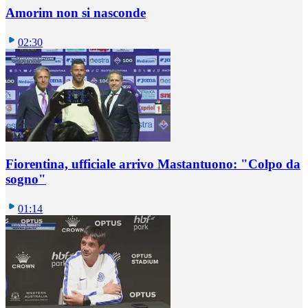
Amorim non si nasconde
02:30
Fiorentina, ufficiale arrivo Mastantuono: "Colpo da
sogno"
01:14