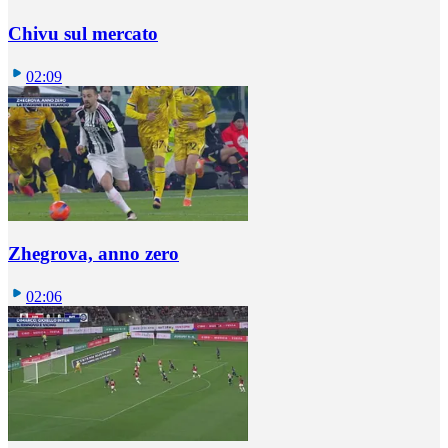
Chivu sul mercato
02:09
Zhegrova, anno zero
02:06