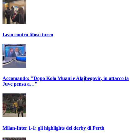
Leao contro tifoso turco
Accomando: "Dopo Kolo Muani e Alajbegovic, in attacco la
Juve pensa a…"
Milan-Inter 1-1: gli highlights del derby di Perth