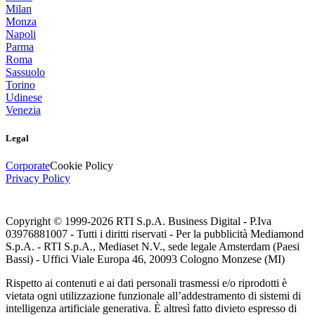
Milan
Monza
Napoli
Parma
Roma
Sassuolo
Torino
Udinese
Venezia
Legal
Corporate
Cookie Policy
Privacy Policy
Copyright © 1999-
2026
RTI S.p.A. Business Digital - P.Iva
03976881007 - Tutti i diritti riservati - Per la pubblicità Mediamond
S.p.A. - RTI S.p.A., Mediaset N.V., sede legale Amsterdam (Paesi
Bassi) - Uffici Viale Europa 46, 20093 Cologno Monzese (MI)
Rispetto ai contenuti e ai dati personali trasmessi e/o riprodotti è
vietata ogni utilizzazione funzionale all’addestramento di sistemi di
intelligenza artificiale generativa. È altresì fatto divieto espresso di