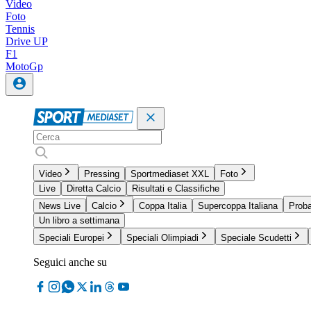
Video
Foto
Tennis
Drive UP
F1
MotoGp
Video
Pressing
Sportmediaset XXL
Foto
Live
Diretta Calcio
Risultati e Classifiche
News Live
Calcio
Coppa Italia
Supercoppa Italiana
Proba
Un libro a settimana
Speciali Europei
Speciali Olimpiadi
Speciale Scudetti
Seguici anche su