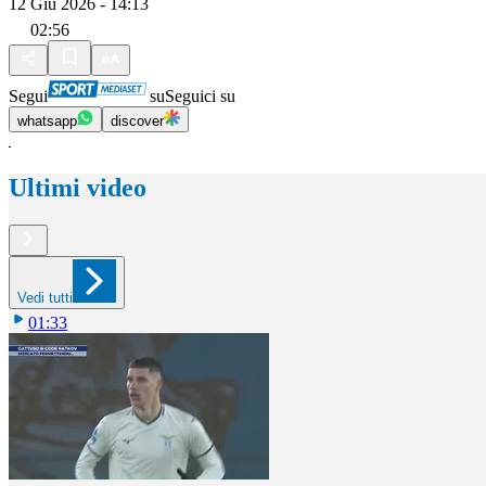
12 Giu 2026 - 14:13
02:56
Segui
su
Seguici su
whatsapp
discover
Ultimi video
Vedi tutti
01:33