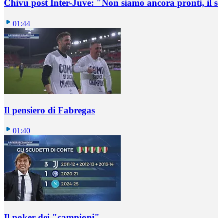
Chivu post Inter-Juve: "Non siamo ancora pronti, il
01:44
Il pensiero di Fabregas
01:40
Il poker dei "campioni"