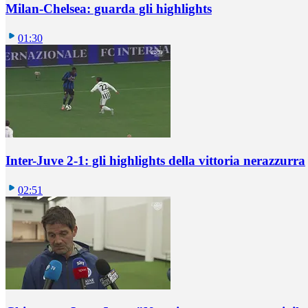
Milan-Chelsea: guarda gli highlights
01:30
Inter-Juve 2-1: gli highlights della vittoria nerazzurra
02:51