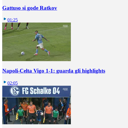
Gattuso si gode Ratkov
01:25
Napoli-Celta Vigo 1-1: guarda gli highlights
02:05