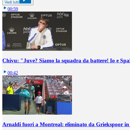
Vedi tutti
00:59
Chivu: "Juve? Siamo la squadra da battere! Io e Spa
00:42
Arnaldi fuori a Montreal: eliminato da Griekspoor i