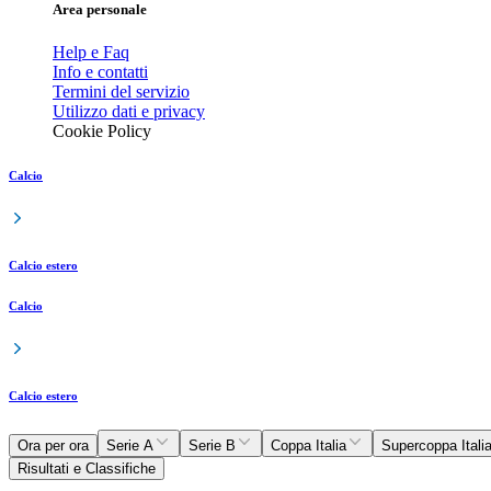
Area personale
Help e Faq
Info e contatti
Termini del servizio
Utilizzo dati e privacy
Cookie Policy
Calcio
Calcio estero
Calcio
Calcio estero
Ora per ora
Serie A
Serie B
Coppa Italia
Supercoppa Itali
Risultati e Classifiche