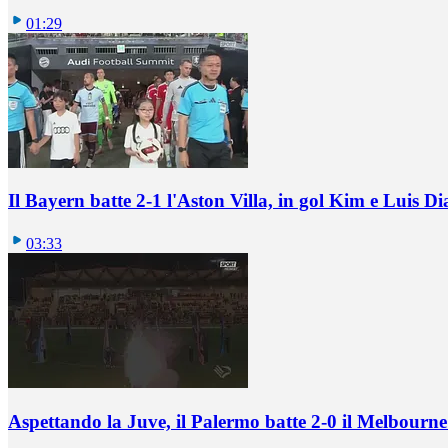
01:29
Il Bayern batte 2-1 l'Aston Villa, in gol Kim e Luis Di
03:33
Aspettando la Juve, il Palermo batte 2-0 il Melbourne