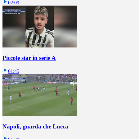
02:09
Piccole star in serie A
01:45
Napoli, guarda che Lucca