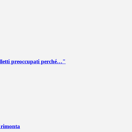
lletti preoccupati perché…"
n rimonta