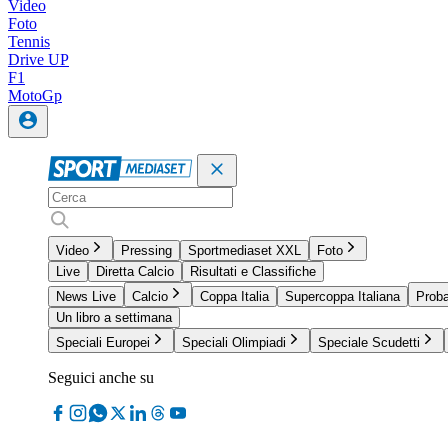
Video
Foto
Tennis
Drive UP
F1
MotoGp
Video
Pressing
Sportmediaset XXL
Foto
Live
Diretta Calcio
Risultati e Classifiche
News Live
Calcio
Coppa Italia
Supercoppa Italiana
Proba
Un libro a settimana
Speciali Europei
Speciali Olimpiadi
Speciale Scudetti
Seguici anche su