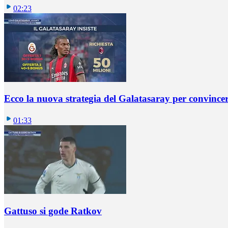
02:23
Ecco la nuova strategia del Galatasaray per convincer
01:33
Gattuso si gode Ratkov