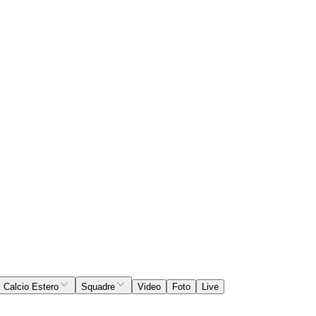
Calcio Estero
Squadre
Video
Foto
Live