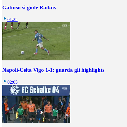
Gattuso si gode Ratkov
01:25
Napoli-Celta Vigo 1-1: guarda gli highlights
02:05