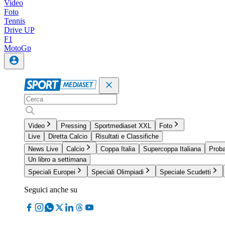
Video
Foto
Tennis
Drive UP
F1
MotoGp
Video
Pressing
Sportmediaset XXL
Foto
Live
Diretta Calcio
Risultati e Classifiche
News Live
Calcio
Coppa Italia
Supercoppa Italiana
Proba
Un libro a settimana
Speciali Europei
Speciali Olimpiadi
Speciale Scudetti
Seguici anche su