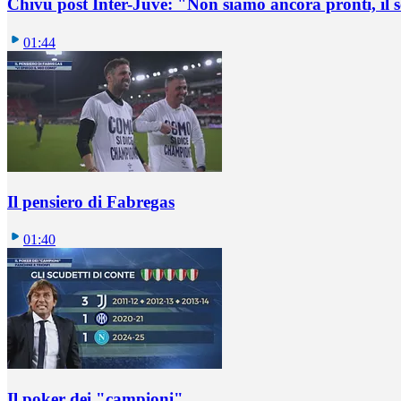
Chivu post Inter-Juve: "Non siamo ancora pronti, il
01:44
Il pensiero di Fabregas
01:40
Il poker dei "campioni"