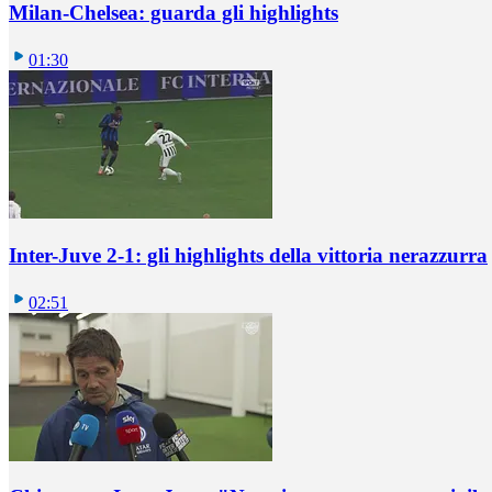
Milan-Chelsea: guarda gli highlights
01:30
Inter-Juve 2-1: gli highlights della vittoria nerazzurra
02:51