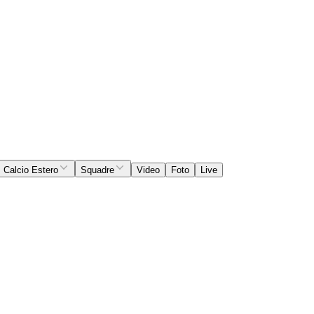
Calcio Estero
Squadre
Video
Foto
Live