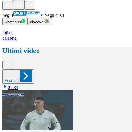
Segui
su
Seguici su
whatsapp
discover
milan
calabria
Ultimi video
Vedi tutti
01:33