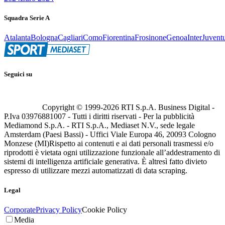
Squadra Serie A
Atalanta
Bologna
Cagliari
Como
Fiorentina
Frosinone
Genoa
Inter
Juvent
Seguici su
Copyright © 1999-
2026
RTI S.p.A. Business Digital -
P.Iva 03976881007 - Tutti i diritti riservati - Per la pubblicità
Mediamond S.p.A. - RTI S.p.A., Mediaset N.V., sede legale
Amsterdam (Paesi Bassi) - Uffici Viale Europa 46, 20093 Cologno
Monzese (MI)
Rispetto ai contenuti e ai dati personali trasmessi e/o
riprodotti è vietata ogni utilizzazione funzionale all’addestramento di
sistemi di intelligenza artificiale generativa. È altresì fatto divieto
espresso di utilizzare mezzi automatizzati di data scraping.
Legal
Corporate
Privacy Policy
Cookie Policy
Media