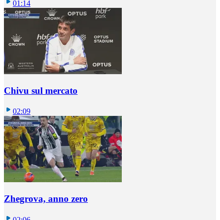
01:14
Chivu sul mercato
02:09
Zhegrova, anno zero
02:06