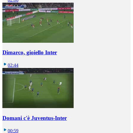
Dimarco, gioiello Inter
02:44
Domani c'è Juventus-Inter
00:59