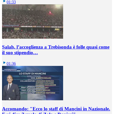
01:33
Salah, l’accoglienza a Trebisonda è folle quasi come
il suo stipendio…
01:36
Accomando: "Ecco lo staff di Mancini in Nazionale.