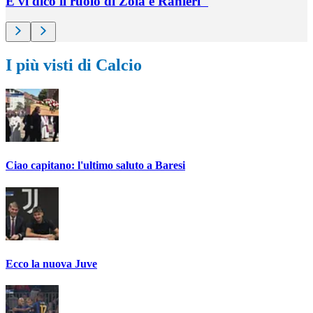
E vi dico il ruolo di Zola e Ranieri"
I più visti di Calcio
Ciao capitano: l'ultimo saluto a Baresi
Ecco la nuova Juve