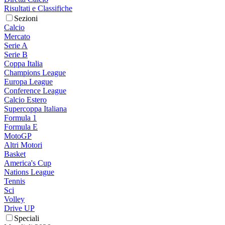
Risultati e Classifiche
Sezioni
Calcio
Mercato
Serie A
Serie B
Coppa Italia
Champions League
Europa League
Conference League
Calcio Estero
Supercoppa Italiana
Formula 1
Formula E
MotoGP
Altri Motori
Basket
America's Cup
Nations League
Tennis
Sci
Volley
Drive UP
Speciali