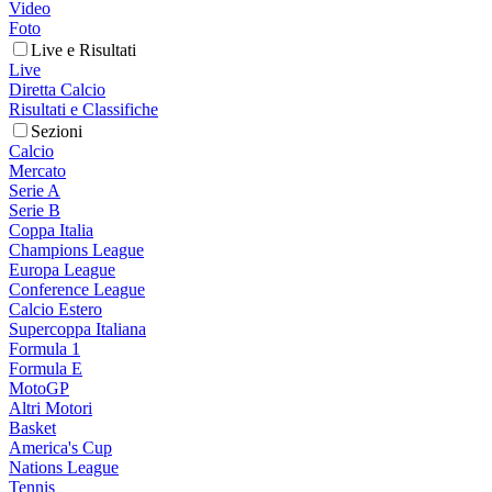
Video
Foto
Live e Risultati
Live
Diretta Calcio
Risultati e Classifiche
Sezioni
Calcio
Mercato
Serie A
Serie B
Coppa Italia
Champions League
Europa League
Conference League
Calcio Estero
Supercoppa Italiana
Formula 1
Formula E
MotoGP
Altri Motori
Basket
America's Cup
Nations League
Tennis