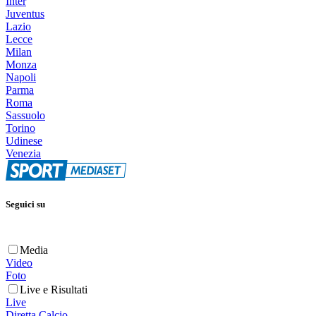
Inter
Juventus
Lazio
Lecce
Milan
Monza
Napoli
Parma
Roma
Sassuolo
Torino
Udinese
Venezia
Seguici su
Media
Video
Foto
Live e Risultati
Live
Diretta Calcio