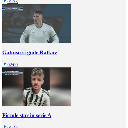
01:33
Gattuso si gode Ratkov
02:09
Piccole star in serie A
01:45