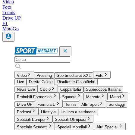
Video
Foto
Tennis
Drive UP
F1
MotoGp
Video
Pressing
Sportmediaset XXL
Foto
Live
Diretta Calcio
Risultati e Classifiche
News Live
Calcio
Coppa Italia
Supercoppa Italiana
Probabili Formazioni
Squadre
Mercato
Motori
Drive UP
Formula E
Tennis
Altri Sport
Sondaggi
Podcast
Lifestyle
Un libro a settimana
Speciali Europei
Speciali Olimpiadi
Speciale Scudetti
Speciali Mondiali
Altri Speciali