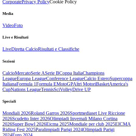
Corporate
Privacy Policy
Cookie Policy
Media
Video
Foto
Live e Risultati
Live
Diretta Calcio
Risultati e Classifiche
Sezioni
Calcio
Mercato
Serie A
Serie B
Coppa Italia
Champions
League
Europa League
Conference League
Calcio Estero
Supercoppa
Italiana
Formula 1
Formula E
MotoGP
Altri Motori
Basket
America's
Cup
Nations League
Tennis
Sci
Volley
Drive UP
Speciali
Mondiali 2026
Roland Garros 2026
Sportmediaset Live Riccione
2026
Scudetto Inter 2026
Olimpiadi Invernali Milano Cortina
2026
Super Bowl 2026
Eicma 2025
Mondiale per club 2025
EICMA
Riding Fest 2025
Paralimpiadi Parigi 2024
Olimpiadi Parigi
2024
Euro 2024