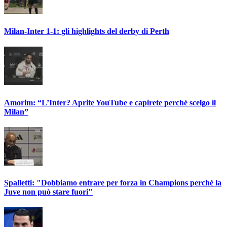
Milan-Inter 1-1: gli highlights del derby di Perth
Amorim: “L’Inter? Aprite YouTube e capirete perché scelgo il
Milan”
Spalletti: "Dobbiamo entrare per forza in Champions perché la
Juve non può stare fuori"