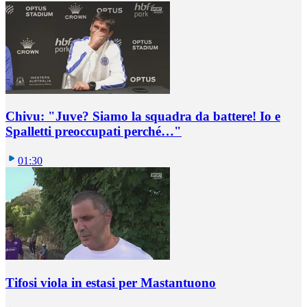
Chivu: "Juve? Siamo la squadra da battere! Io e
Spalletti preoccupati perché…"
01:30
Tifosi viola in estasi per Mastantuono