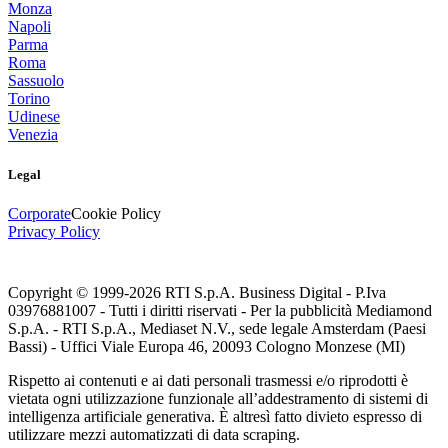
Monza
Napoli
Parma
Roma
Sassuolo
Torino
Udinese
Venezia
Legal
Corporate
Cookie Policy
Privacy Policy
Copyright © 1999-
2026
RTI S.p.A. Business Digital - P.Iva
03976881007 - Tutti i diritti riservati - Per la pubblicità Mediamond
S.p.A. - RTI S.p.A., Mediaset N.V., sede legale Amsterdam (Paesi
Bassi) - Uffici Viale Europa 46, 20093 Cologno Monzese (MI)
Rispetto ai contenuti e ai dati personali trasmessi e/o riprodotti è
vietata ogni utilizzazione funzionale all’addestramento di sistemi di
intelligenza artificiale generativa. È altresì fatto divieto espresso di
utilizzare mezzi automatizzati di data scraping.