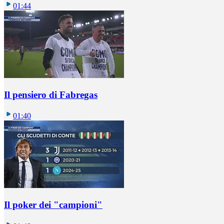
01:44
Il pensiero di Fabregas
01:40
Il poker dei "campioni"