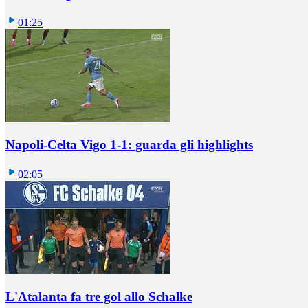
01:25
Napoli-Celta Vigo 1-1: guarda gli highlights
02:05
L'Atalanta fa tre gol allo Schalke