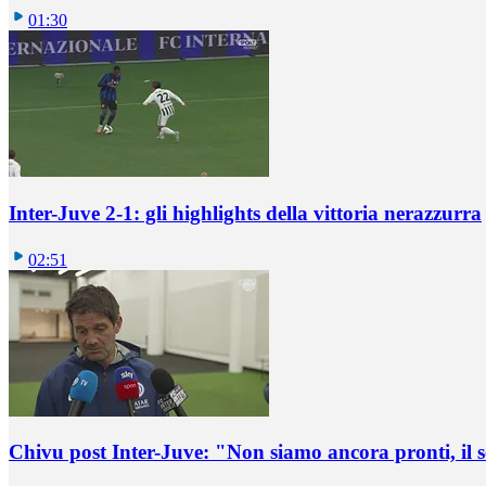
01:30
Inter-Juve 2-1: gli highlights della vittoria nerazzurra
02:51
Chivu post Inter-Juve: "Non siamo ancora pronti, il