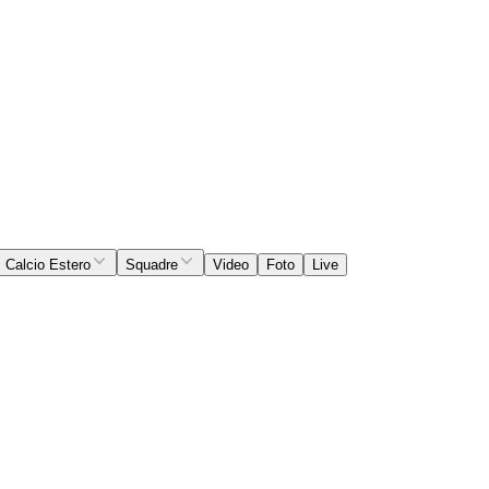
Calcio Estero
Squadre
Video
Foto
Live