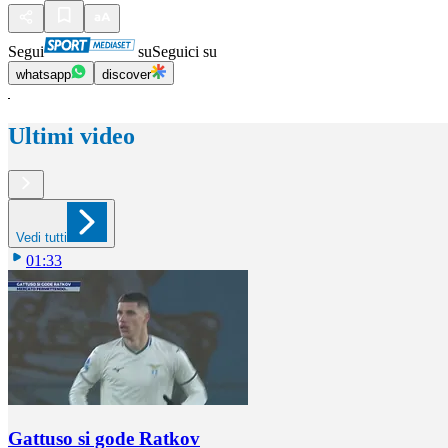
Segui
su
Seguici su
whatsapp
discover
Ultimi video
Vedi tutti
01:33
Gattuso si gode Ratkov