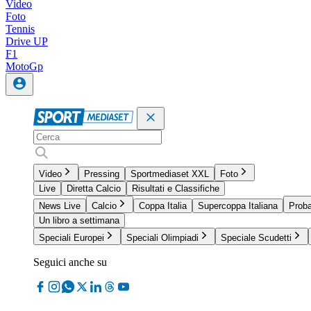
Video
Foto
Tennis
Drive UP
F1
MotoGp
Video
Pressing
Sportmediaset XXL
Foto
Live
Diretta Calcio
Risultati e Classifiche
News Live
Calcio
Coppa Italia
Supercoppa Italiana
Proba
Un libro a settimana
Speciali Europei
Speciali Olimpiadi
Speciale Scudetti
Seguici anche su