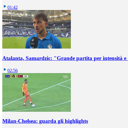
01:42
Atalanta, Samardzic: "Grande partita per intensità e
02:56
Milan-Chelsea: guarda gli highlights