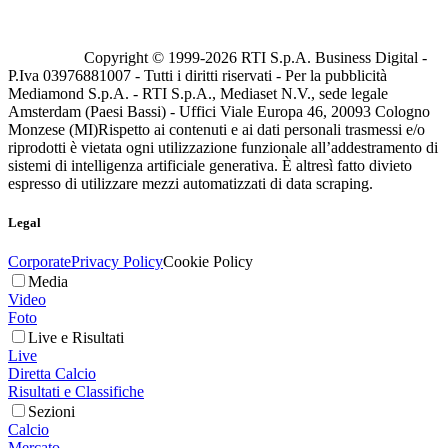
Copyright © 1999-
2026
RTI S.p.A. Business Digital -
P.Iva 03976881007 - Tutti i diritti riservati - Per la pubblicità
Mediamond S.p.A. - RTI S.p.A., Mediaset N.V., sede legale
Amsterdam (Paesi Bassi) - Uffici Viale Europa 46, 20093 Cologno
Monzese (MI)
Rispetto ai contenuti e ai dati personali trasmessi e/o
riprodotti è vietata ogni utilizzazione funzionale all’addestramento di
sistemi di intelligenza artificiale generativa. È altresì fatto divieto
espresso di utilizzare mezzi automatizzati di data scraping.
Legal
Corporate
Privacy Policy
Cookie Policy
Media
Video
Foto
Live e Risultati
Live
Diretta Calcio
Risultati e Classifiche
Sezioni
Calcio
Mercato