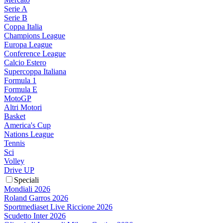
Serie A
Serie B
Coppa Italia
Champions League
Europa League
Conference League
Calcio Estero
Supercoppa Italiana
Formula 1
Formula E
MotoGP
Altri Motori
Basket
America's Cup
Nations League
Tennis
Sci
Volley
Drive UP
Speciali
Mondiali 2026
Roland Garros 2026
Sportmediaset Live Riccione 2026
Scudetto Inter 2026