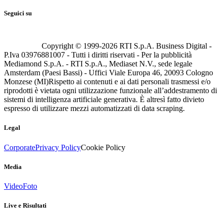
Seguici su
Copyright © 1999-
2026
RTI S.p.A. Business Digital -
P.Iva 03976881007 - Tutti i diritti riservati - Per la pubblicità
Mediamond S.p.A. - RTI S.p.A., Mediaset N.V., sede legale
Amsterdam (Paesi Bassi) - Uffici Viale Europa 46, 20093 Cologno
Monzese (MI)
Rispetto ai contenuti e ai dati personali trasmessi e/o
riprodotti è vietata ogni utilizzazione funzionale all’addestramento di
sistemi di intelligenza artificiale generativa. È altresì fatto divieto
espresso di utilizzare mezzi automatizzati di data scraping.
Legal
Corporate
Privacy Policy
Cookie Policy
Media
Video
Foto
Live e Risultati