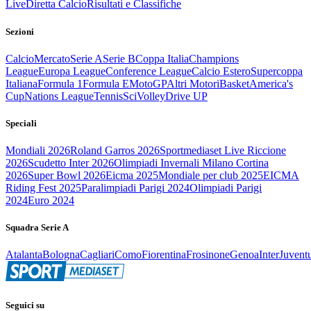
Live
Diretta Calcio
Risultati e Classifiche
Sezioni
Calcio
Mercato
Serie A
Serie B
Coppa Italia
Champions
League
Europa League
Conference League
Calcio Estero
Supercoppa
Italiana
Formula 1
Formula E
MotoGP
Altri Motori
Basket
America's
Cup
Nations League
Tennis
Sci
Volley
Drive UP
Speciali
Mondiali 2026
Roland Garros 2026
Sportmediaset Live Riccione
2026
Scudetto Inter 2026
Olimpiadi Invernali Milano Cortina
2026
Super Bowl 2026
Eicma 2025
Mondiale per club 2025
EICMA
Riding Fest 2025
Paralimpiadi Parigi 2024
Olimpiadi Parigi
2024
Euro 2024
Squadra Serie A
Atalanta
Bologna
Cagliari
Como
Fiorentina
Frosinone
Genoa
Inter
Juvent
Seguici su