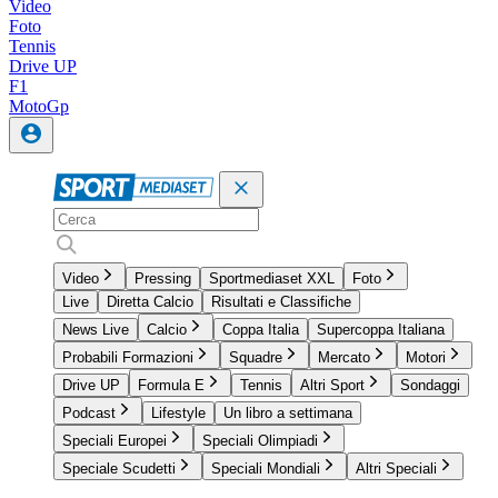
Video
Foto
Tennis
Drive UP
F1
MotoGp
Video
Pressing
Sportmediaset XXL
Foto
Live
Diretta Calcio
Risultati e Classifiche
News Live
Calcio
Coppa Italia
Supercoppa Italiana
Probabili Formazioni
Squadre
Mercato
Motori
Drive UP
Formula E
Tennis
Altri Sport
Sondaggi
Podcast
Lifestyle
Un libro a settimana
Speciali Europei
Speciali Olimpiadi
Speciale Scudetti
Speciali Mondiali
Altri Speciali