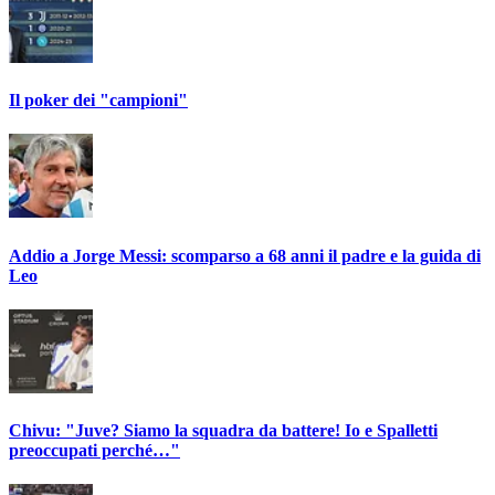
Il poker dei "campioni"
Addio a Jorge Messi: scomparso a 68 anni il padre e la guida di
Leo
Chivu: "Juve? Siamo la squadra da battere! Io e Spalletti
preoccupati perché…"