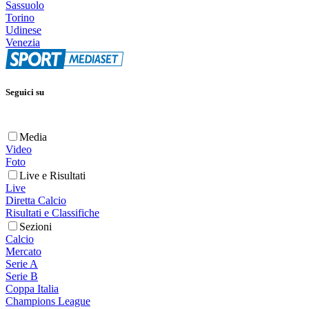
Sassuolo
Torino
Udinese
Venezia
Seguici su
Media
Video
Foto
Live e Risultati
Live
Diretta Calcio
Risultati e Classifiche
Sezioni
Calcio
Mercato
Serie A
Serie B
Coppa Italia
Champions League