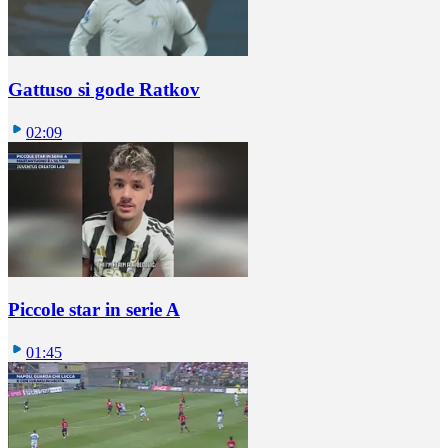
Gattuso si gode Ratkov
02:09
Piccole star in serie A
01:45