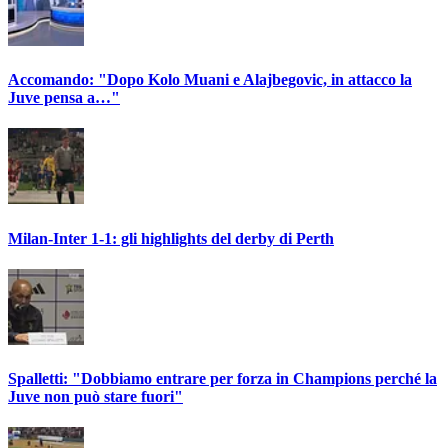
Accomando: "Dopo Kolo Muani e Alajbegovic, in attacco la
Juve pensa a…"
Milan-Inter 1-1: gli highlights del derby di Perth
Spalletti: "Dobbiamo entrare per forza in Champions perché la
Juve non può stare fuori"