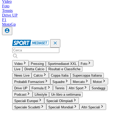
Video
Foto
Tennis
Drive UP
F1
MotoGp
Video
Pressing
Sportmediaset XXL
Foto
Live
Diretta Calcio
Risultati e Classifiche
News Live
Calcio
Coppa Italia
Supercoppa Italiana
Probabili Formazioni
Squadre
Mercato
Motori
Drive UP
Formula E
Tennis
Altri Sport
Sondaggi
Podcast
Lifestyle
Un libro a settimana
Speciali Europei
Speciali Olimpiadi
Speciale Scudetti
Speciali Mondiali
Altri Speciali