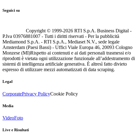
Seguici su
Copyright © 1999-
2026
RTI S.p.A. Business Digital -
P.Iva 03976881007 - Tutti i diritti riservati - Per la pubblicità
Mediamond S.p.A. - RTI S.p.A., Mediaset N.V., sede legale
Amsterdam (Paesi Bassi) - Uffici Viale Europa 46, 20093 Cologno
Monzese (MI)
Rispetto ai contenuti e ai dati personali trasmessi e/o
riprodotti è vietata ogni utilizzazione funzionale all’addestramento di
sistemi di intelligenza artificiale generativa. È altresì fatto divieto
espresso di utilizzare mezzi automatizzati di data scraping.
Legal
Corporate
Privacy Policy
Cookie Policy
Media
Video
Foto
Live e Risultati