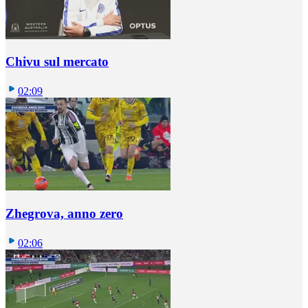
Chivu sul mercato
02:09
Zhegrova, anno zero
02:06