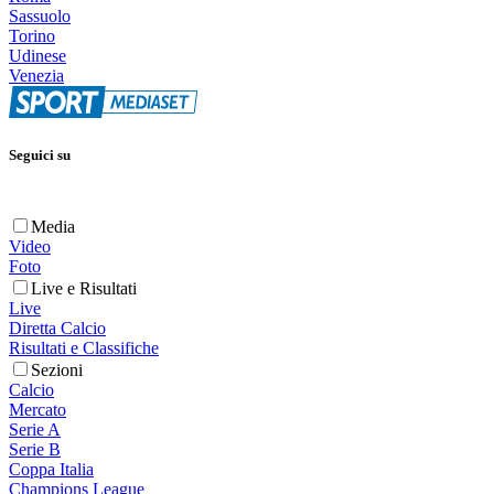
Sassuolo
Torino
Udinese
Venezia
Seguici su
Media
Video
Foto
Live e Risultati
Live
Diretta Calcio
Risultati e Classifiche
Sezioni
Calcio
Mercato
Serie A
Serie B
Coppa Italia
Champions League