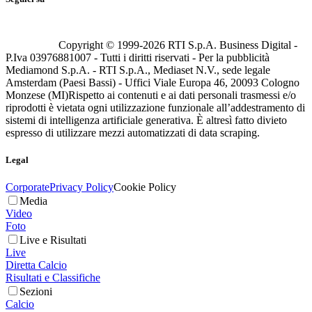
Copyright © 1999-
2026
RTI S.p.A. Business Digital -
P.Iva 03976881007 - Tutti i diritti riservati - Per la pubblicità
Mediamond S.p.A. - RTI S.p.A., Mediaset N.V., sede legale
Amsterdam (Paesi Bassi) - Uffici Viale Europa 46, 20093 Cologno
Monzese (MI)
Rispetto ai contenuti e ai dati personali trasmessi e/o
riprodotti è vietata ogni utilizzazione funzionale all’addestramento di
sistemi di intelligenza artificiale generativa. È altresì fatto divieto
espresso di utilizzare mezzi automatizzati di data scraping.
Legal
Corporate
Privacy Policy
Cookie Policy
Media
Video
Foto
Live e Risultati
Live
Diretta Calcio
Risultati e Classifiche
Sezioni
Calcio