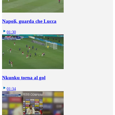
Napoli, guarda che Lucca
01:30
Nkunku torna al gol
01:34