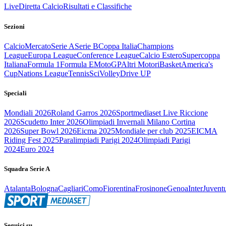
Live
Diretta Calcio
Risultati e Classifiche
Sezioni
Calcio
Mercato
Serie A
Serie B
Coppa Italia
Champions
League
Europa League
Conference League
Calcio Estero
Supercoppa
Italiana
Formula 1
Formula E
MotoGP
Altri Motori
Basket
America's
Cup
Nations League
Tennis
Sci
Volley
Drive UP
Speciali
Mondiali 2026
Roland Garros 2026
Sportmediaset Live Riccione
2026
Scudetto Inter 2026
Olimpiadi Invernali Milano Cortina
2026
Super Bowl 2026
Eicma 2025
Mondiale per club 2025
EICMA
Riding Fest 2025
Paralimpiadi Parigi 2024
Olimpiadi Parigi
2024
Euro 2024
Squadra Serie A
Atalanta
Bologna
Cagliari
Como
Fiorentina
Frosinone
Genoa
Inter
Juvent
Seguici su