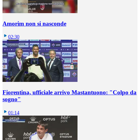
Amorim non si nasconde
02:30
Fiorentina, ufficiale arrivo Mastantuono: "Colpo da
sogno"
01:14