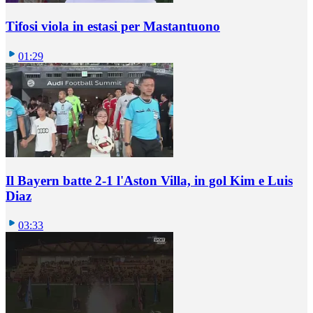
Tifosi viola in estasi per Mastantuono
01:29
Il Bayern batte 2-1 l'Aston Villa, in gol Kim e Luis
Diaz
03:33