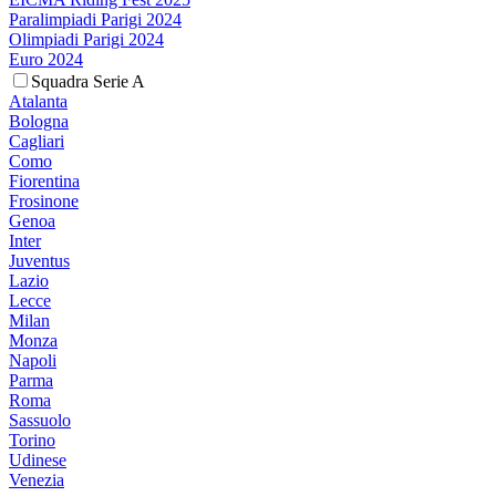
Paralimpiadi Parigi 2024
Olimpiadi Parigi 2024
Euro 2024
Squadra Serie A
Atalanta
Bologna
Cagliari
Como
Fiorentina
Frosinone
Genoa
Inter
Juventus
Lazio
Lecce
Milan
Monza
Napoli
Parma
Roma
Sassuolo
Torino
Udinese
Venezia