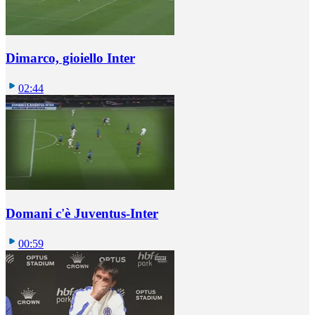
Dimarco, gioiello Inter
02:44
Domani c'è Juventus-Inter
00:59