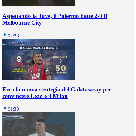
Aspettando la Juve, il Palermo batte 2-0 il
Melbourne City
02:23
Ecco la nuova strategia del Galatasaray per
convincere Leao e il Milan
01:33