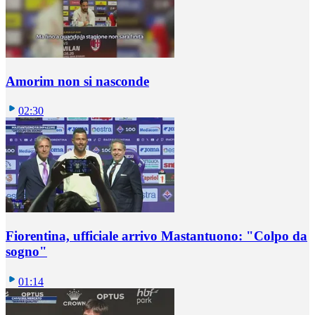
Amorim non si nasconde
02:30
Fiorentina, ufficiale arrivo Mastantuono: "Colpo da
sogno"
01:14