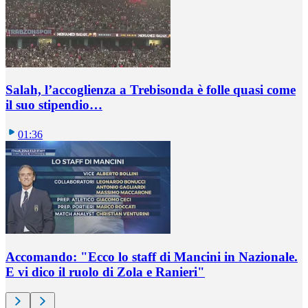
Salah, l’accoglienza a Trebisonda è folle quasi come
il suo stipendio…
01:36
Accomando: "Ecco lo staff di Mancini in Nazionale.
E vi dico il ruolo di Zola e Ranieri"