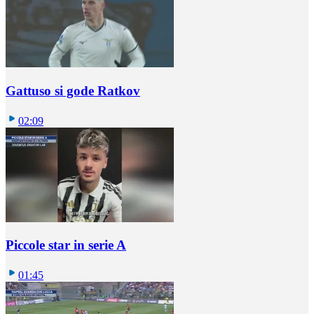
Gattuso si gode Ratkov
02:09
Piccole star in serie A
01:45