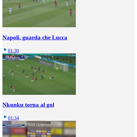
Napoli, guarda che Lucca
01:30
Nkunku torna al gol
01:34