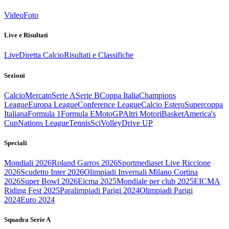
Video
Foto
Live e Risultati
Live
Diretta Calcio
Risultati e Classifiche
Sezioni
Calcio
Mercato
Serie A
Serie B
Coppa Italia
Champions
League
Europa League
Conference League
Calcio Estero
Supercoppa
Italiana
Formula 1
Formula E
MotoGP
Altri Motori
Basket
America's
Cup
Nations League
Tennis
Sci
Volley
Drive UP
Speciali
Mondiali 2026
Roland Garros 2026
Sportmediaset Live Riccione
2026
Scudetto Inter 2026
Olimpiadi Invernali Milano Cortina
2026
Super Bowl 2026
Eicma 2025
Mondiale per club 2025
EICMA
Riding Fest 2025
Paralimpiadi Parigi 2024
Olimpiadi Parigi
2024
Euro 2024
Squadra Serie A