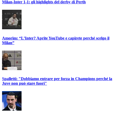
Milan-Inter 1-1: gli highlights del derby di Perth
Amorim: “L’Inter? Aprite YouTube e capirete perché scelgo il
Milan”
Spalletti: "Dobbiamo entrare per forza in Champions perché la
Juve non può stare fuori"