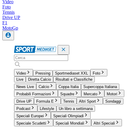
Video
Foto
Tennis
Drive UP
F1
MotoGp
Video
Pressing
Sportmediaset XXL
Foto
Live
Diretta Calcio
Risultati e Classifiche
News Live
Calcio
Coppa Italia
Supercoppa Italiana
Probabili Formazioni
Squadre
Mercato
Motori
Drive UP
Formula E
Tennis
Altri Sport
Sondaggi
Podcast
Lifestyle
Un libro a settimana
Speciali Europei
Speciali Olimpiadi
Speciale Scudetti
Speciali Mondiali
Altri Speciali