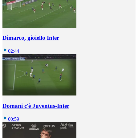
Dimarco, gioiello Inter
02:44
Domani c'è Juventus-Inter
00:59