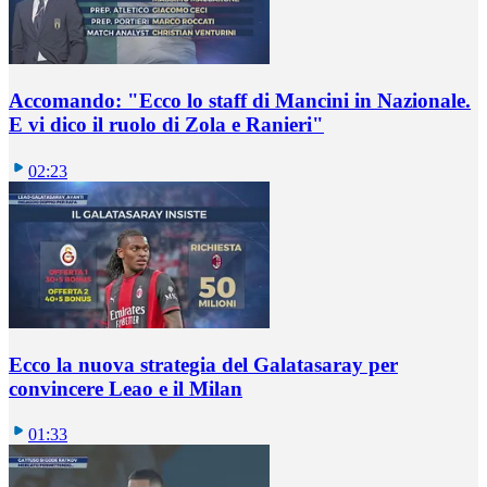
Accomando: "Ecco lo staff di Mancini in Nazionale.
E vi dico il ruolo di Zola e Ranieri"
02:23
Ecco la nuova strategia del Galatasaray per
convincere Leao e il Milan
01:33