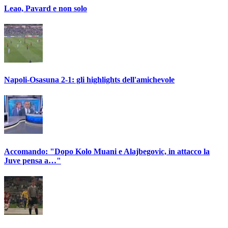
Leao, Pavard e non solo
Napoli-Osasuna 2-1: gli highlights dell'amichevole
Accomando: "Dopo Kolo Muani e Alajbegovic, in attacco la
Juve pensa a…"