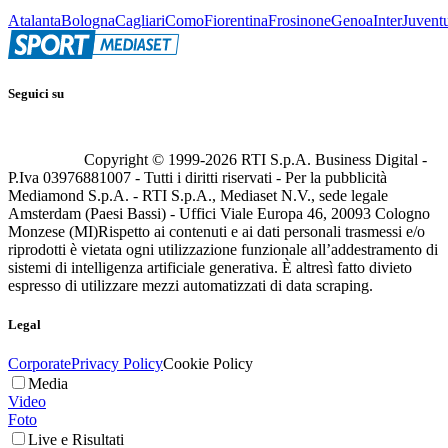
Atalanta
Bologna
Cagliari
Como
Fiorentina
Frosinone
Genoa
Inter
Juvent
Seguici su
Copyright © 1999-
2026
RTI S.p.A. Business Digital -
P.Iva 03976881007 - Tutti i diritti riservati - Per la pubblicità
Mediamond S.p.A. - RTI S.p.A., Mediaset N.V., sede legale
Amsterdam (Paesi Bassi) - Uffici Viale Europa 46, 20093 Cologno
Monzese (MI)
Rispetto ai contenuti e ai dati personali trasmessi e/o
riprodotti è vietata ogni utilizzazione funzionale all’addestramento di
sistemi di intelligenza artificiale generativa. È altresì fatto divieto
espresso di utilizzare mezzi automatizzati di data scraping.
Legal
Corporate
Privacy Policy
Cookie Policy
Media
Video
Foto
Live e Risultati