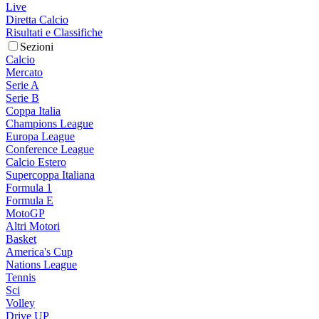
Live
Diretta Calcio
Risultati e Classifiche
Sezioni
Calcio
Mercato
Serie A
Serie B
Coppa Italia
Champions League
Europa League
Conference League
Calcio Estero
Supercoppa Italiana
Formula 1
Formula E
MotoGP
Altri Motori
Basket
America's Cup
Nations League
Tennis
Sci
Volley
Drive UP