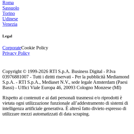
Roma
Sassuolo
Torino
Udinese
Venezia
Legal
Corporate
Cookie Policy
Privacy Policy
Copyright © 1999-
2026
RTI S.p.A. Business Digital - P.Iva
03976881007 - Tutti i diritti riservati - Per la pubblicità Mediamond
S.p.A. - RTI S.p.A., Mediaset N.V., sede legale Amsterdam (Paesi
Bassi) - Uffici Viale Europa 46, 20093 Cologno Monzese (MI)
Rispetto ai contenuti e ai dati personali trasmessi e/o riprodotti è
vietata ogni utilizzazione funzionale all’addestramento di sistemi di
intelligenza artificiale generativa. È altresì fatto divieto espresso di
utilizzare mezzi automatizzati di data scraping.