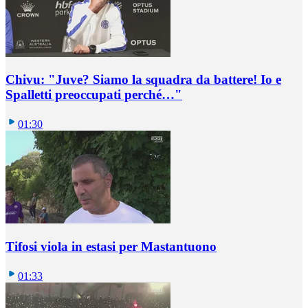
Chivu: "Juve? Siamo la squadra da battere! Io e
Spalletti preoccupati perché…"
01:30
Tifosi viola in estasi per Mastantuono
01:33