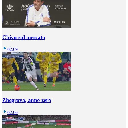
Chivu sul mercato
02:09
Zhegrova, anno zero
02:06