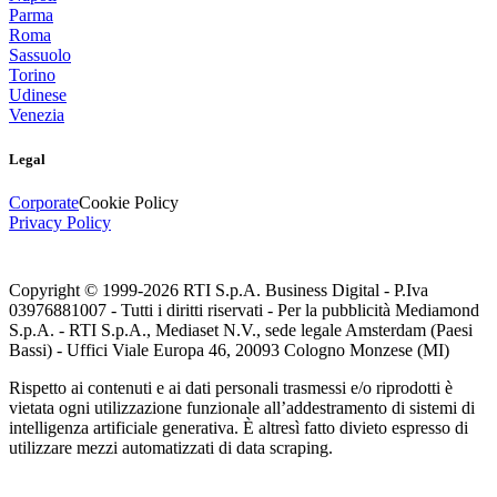
Parma
Roma
Sassuolo
Torino
Udinese
Venezia
Legal
Corporate
Cookie Policy
Privacy Policy
Copyright © 1999-
2026
RTI S.p.A. Business Digital - P.Iva
03976881007 - Tutti i diritti riservati - Per la pubblicità Mediamond
S.p.A. - RTI S.p.A., Mediaset N.V., sede legale Amsterdam (Paesi
Bassi) - Uffici Viale Europa 46, 20093 Cologno Monzese (MI)
Rispetto ai contenuti e ai dati personali trasmessi e/o riprodotti è
vietata ogni utilizzazione funzionale all’addestramento di sistemi di
intelligenza artificiale generativa. È altresì fatto divieto espresso di
utilizzare mezzi automatizzati di data scraping.