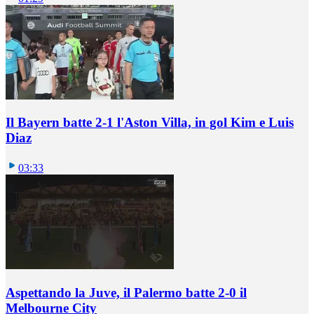
Il Bayern batte 2-1 l'Aston Villa, in gol Kim e Luis
Diaz
03:33
Aspettando la Juve, il Palermo batte 2-0 il
Melbourne City