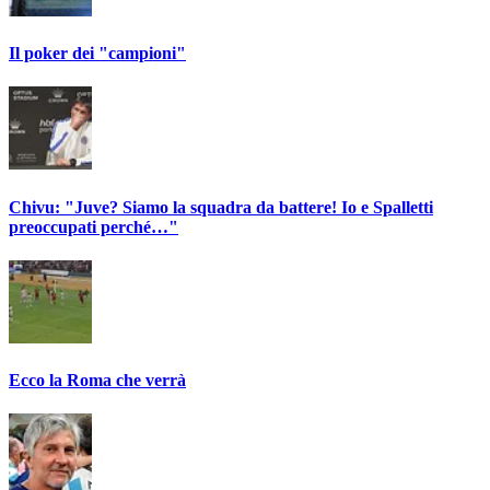
Il poker dei "campioni"
Chivu: "Juve? Siamo la squadra da battere! Io e Spalletti
preoccupati perché…"
Ecco la Roma che verrà