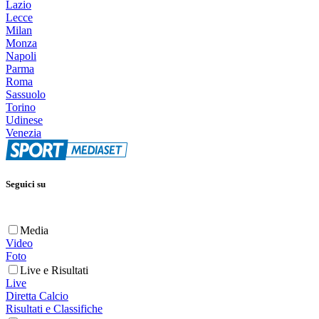
Lazio
Lecce
Milan
Monza
Napoli
Parma
Roma
Sassuolo
Torino
Udinese
Venezia
Seguici su
Media
Video
Foto
Live e Risultati
Live
Diretta Calcio
Risultati e Classifiche