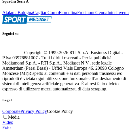
Squadra Serie A
Atalanta
Bologna
Cagliari
Como
Fiorentina
Frosinone
Genoa
Inter
Juvent
Seguici su
Copyright © 1999-
2026
RTI S.p.A. Business Digital -
P.Iva 03976881007 - Tutti i diritti riservati - Per la pubblicità
Mediamond S.p.A. - RTI S.p.A., Mediaset N.V., sede legale
Amsterdam (Paesi Bassi) - Uffici Viale Europa 46, 20093 Cologno
Monzese (MI)
Rispetto ai contenuti e ai dati personali trasmessi e/o
riprodotti è vietata ogni utilizzazione funzionale all’addestramento di
sistemi di intelligenza artificiale generativa. È altresì fatto divieto
espresso di utilizzare mezzi automatizzati di data scraping.
Legal
Corporate
Privacy Policy
Cookie Policy
Media
Video
Foto