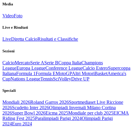
Media
Video
Foto
Live e Risultati
Live
Diretta Calcio
Risultati e Classifiche
Sezioni
Calcio
Mercato
Serie A
Serie B
Coppa Italia
Champions
League
Europa League
Conference League
Calcio Estero
Supercoppa
Italiana
Formula 1
Formula E
MotoGP
Altri Motori
Basket
America's
Cup
Nations League
Tennis
Sci
Volley
Drive UP
Speciali
Mondiali 2026
Roland Garros 2026
Sportmediaset Live Riccione
2026
Scudetto Inter 2026
Olimpiadi Invernali Milano Cortina
2026
Super Bowl 2026
Eicma 2025
Mondiale per club 2025
EICMA
Riding Fest 2025
Paralimpiadi Parigi 2024
Olimpiadi Parigi
2024
Euro 2024