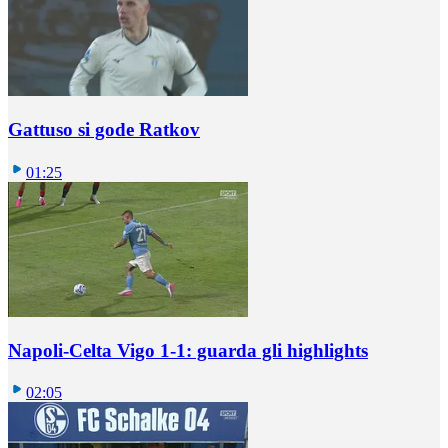
Gattuso si gode Ratkov
01:25
Napoli-Celta Vigo 1-1: guarda gli highlights
02:05