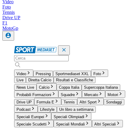
Video
Foto
Tennis
Drive UP
F1
MotoGp
Video
Pressing
Sportmediaset XXL
Foto
Live
Diretta Calcio
Risultati e Classifiche
News Live
Calcio
Coppa Italia
Supercoppa Italiana
Probabili Formazioni
Squadre
Mercato
Motori
Drive UP
Formula E
Tennis
Altri Sport
Sondaggi
Podcast
Lifestyle
Un libro a settimana
Speciali Europei
Speciali Olimpiadi
Speciale Scudetti
Speciali Mondiali
Altri Speciali