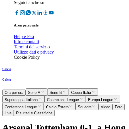
Seguici anche su
Area personale
Help e Faq
Info e contatti
Termini del servizio
Utilizzo dati e privacy
Cookie Policy
Calcio
Calcio
Ora per ora
Serie A
Serie B
Coppa Italia
Supercoppa Italiana
Champions League
Europa League
Conference League
Calcio Estero
Squadre
Video
Foto
Live
Risultati e Classifiche
Arsenal Tottenham 0-1, a Hong