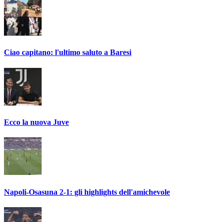
Ciao capitano: l'ultimo saluto a Baresi
Ecco la nuova Juve
Napoli-Osasuna 2-1: gli highlights dell'amichevole