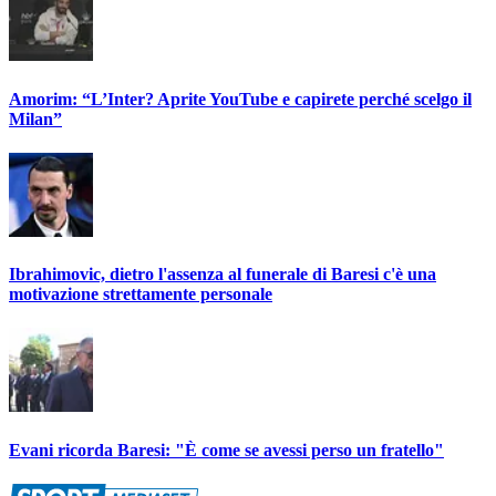
Amorim: “L’Inter? Aprite YouTube e capirete perché scelgo il
Milan”
Ibrahimovic, dietro l'assenza al funerale di Baresi c'è una
motivazione strettamente personale
Evani ricorda Baresi: "È come se avessi perso un fratello"