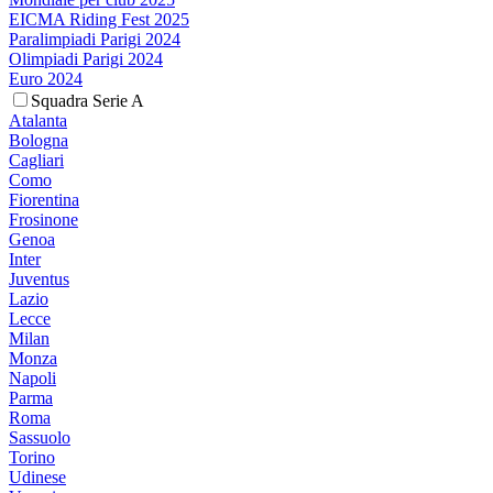
EICMA Riding Fest 2025
Paralimpiadi Parigi 2024
Olimpiadi Parigi 2024
Euro 2024
Squadra Serie A
Atalanta
Bologna
Cagliari
Como
Fiorentina
Frosinone
Genoa
Inter
Juventus
Lazio
Lecce
Milan
Monza
Napoli
Parma
Roma
Sassuolo
Torino
Udinese