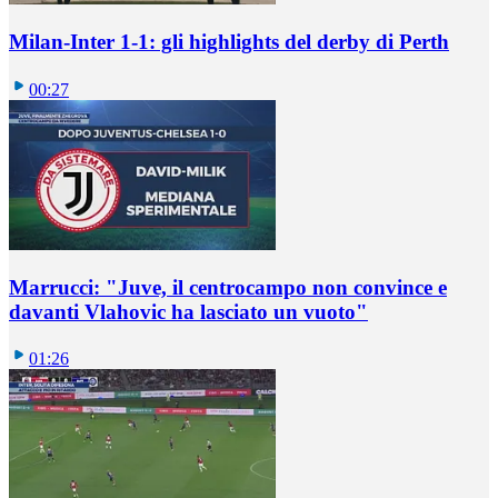
Milan-Inter 1-1: gli highlights del derby di Perth
00:27
Marrucci: "Juve, il centrocampo non convince e
davanti Vlahovic ha lasciato un vuoto"
01:26