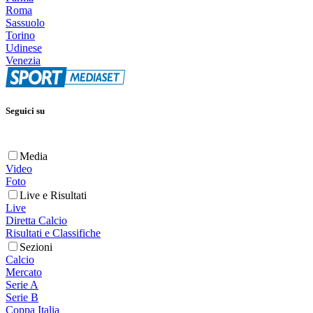
Roma
Sassuolo
Torino
Udinese
Venezia
Seguici su
Media
Video
Foto
Live e Risultati
Live
Diretta Calcio
Risultati e Classifiche
Sezioni
Calcio
Mercato
Serie A
Serie B
Coppa Italia