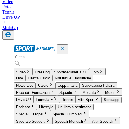
Video
Foto
Tennis
Drive UP
F1
MotoGp
Video
Pressing
Sportmediaset XXL
Foto
Live
Diretta Calcio
Risultati e Classifiche
News Live
Calcio
Coppa Italia
Supercoppa Italiana
Probabili Formazioni
Squadre
Mercato
Motori
Drive UP
Formula E
Tennis
Altri Sport
Sondaggi
Podcast
Lifestyle
Un libro a settimana
Speciali Europei
Speciali Olimpiadi
Speciale Scudetti
Speciali Mondiali
Altri Speciali