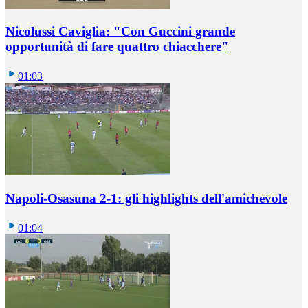
Nicolussi Caviglia: "Con Guccini grande
opportunità di fare quattro chiacchere"
01:03
Napoli-Osasuna 2-1: gli highlights dell'amichevole
01:04