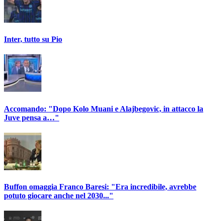
Inter, tutto su Pio
Accomando: "Dopo Kolo Muani e Alajbegovic, in attacco la
Juve pensa a…"
Buffon omaggia Franco Baresi: "Era incredibile, avrebbe
potuto giocare anche nel 2030..."