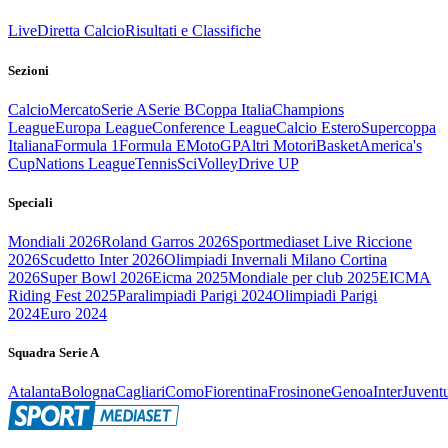
Live
Diretta Calcio
Risultati e Classifiche
Sezioni
Calcio
Mercato
Serie A
Serie B
Coppa Italia
Champions
League
Europa League
Conference League
Calcio Estero
Supercoppa
Italiana
Formula 1
Formula E
MotoGP
Altri Motori
Basket
America's
Cup
Nations League
Tennis
Sci
Volley
Drive UP
Speciali
Mondiali 2026
Roland Garros 2026
Sportmediaset Live Riccione
2026
Scudetto Inter 2026
Olimpiadi Invernali Milano Cortina
2026
Super Bowl 2026
Eicma 2025
Mondiale per club 2025
EICMA
Riding Fest 2025
Paralimpiadi Parigi 2024
Olimpiadi Parigi
2024
Euro 2024
Squadra Serie A
Atalanta
Bologna
Cagliari
Como
Fiorentina
Frosinone
Genoa
Inter
Juvent