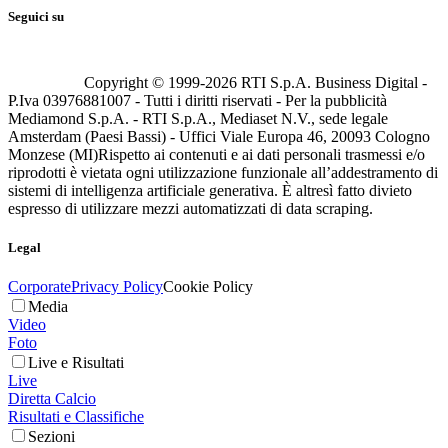
Seguici su
Copyright © 1999-
2026
RTI S.p.A. Business Digital -
P.Iva 03976881007 - Tutti i diritti riservati - Per la pubblicità
Mediamond S.p.A. - RTI S.p.A., Mediaset N.V., sede legale
Amsterdam (Paesi Bassi) - Uffici Viale Europa 46, 20093 Cologno
Monzese (MI)
Rispetto ai contenuti e ai dati personali trasmessi e/o
riprodotti è vietata ogni utilizzazione funzionale all’addestramento di
sistemi di intelligenza artificiale generativa. È altresì fatto divieto
espresso di utilizzare mezzi automatizzati di data scraping.
Legal
Corporate
Privacy Policy
Cookie Policy
Media
Video
Foto
Live e Risultati
Live
Diretta Calcio
Risultati e Classifiche
Sezioni