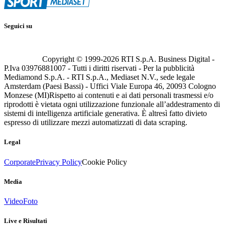
Seguici su
Copyright © 1999-
2026
RTI S.p.A. Business Digital -
P.Iva 03976881007 - Tutti i diritti riservati - Per la pubblicità
Mediamond S.p.A. - RTI S.p.A., Mediaset N.V., sede legale
Amsterdam (Paesi Bassi) - Uffici Viale Europa 46, 20093 Cologno
Monzese (MI)
Rispetto ai contenuti e ai dati personali trasmessi e/o
riprodotti è vietata ogni utilizzazione funzionale all’addestramento di
sistemi di intelligenza artificiale generativa. È altresì fatto divieto
espresso di utilizzare mezzi automatizzati di data scraping.
Legal
Corporate
Privacy Policy
Cookie Policy
Media
Video
Foto
Live e Risultati