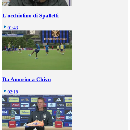
L'occhiolino di Spalletti
01:43
Da Amorim a Chivu
02:18