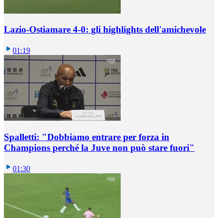
Lazio-Ostiamare 4-0: gli highlights dell'amichevole
01:19
Spalletti: "Dobbiamo entrare per forza in
Champions perché la Juve non può stare fuori"
01:30