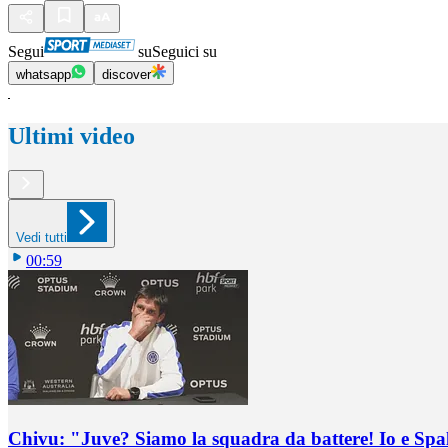
Segui
su
Seguici su
whatsapp
discover
Ultimi video
Vedi tutti
00:59
Chivu: "Juve? Siamo la squadra da battere! Io e Spa