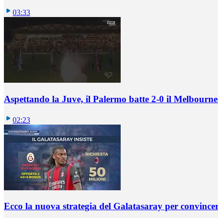
03:33
Aspettando la Juve, il Palermo batte 2-0 il Melbourne
02:23
Ecco la nuova strategia del Galatasaray per convincer