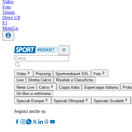
Video
Foto
Tennis
Drive UP
F1
MotoGp
Video
Pressing
Sportmediaset XXL
Foto
Live
Diretta Calcio
Risultati e Classifiche
News Live
Calcio
Coppa Italia
Supercoppa Italiana
Proba
Un libro a settimana
Speciali Europei
Speciali Olimpiadi
Speciale Scudetti
Seguici anche su