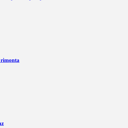
n rimonta
az