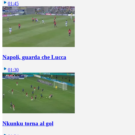
01:45
Napoli, guarda che Lucca
01:30
Nkunku torna al gol