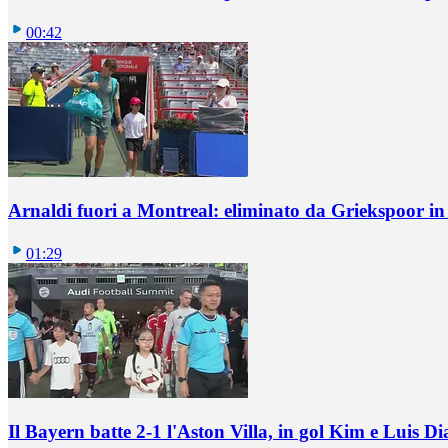
00:42
Arnaldi fuori a Montreal: eliminato da Griekspoor i
01:29
Il Bayern batte 2-1 l'Aston Villa, in gol Kim e Luis Di