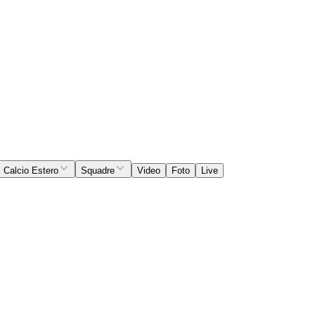
Calcio Estero
Squadre
Video
Foto
Live