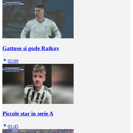
Gattuso si gode Ratkov
02:09
Piccole star in serie A
01:45