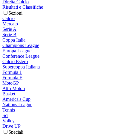
Diretta Calcio
Risultati e Classifiche
Sezioni
Calcio
Mercato
Serie A
Serie B
Coppa Italia
Champions League
Europa League
Conference League
Calcio Estero
Supercoppa Italiana
Formula 1
Formula E
MotoGP
Altri Motori
Basket
America's Cup
Nations League
Tennis
Sci
Volley
Drive UP
Speciali