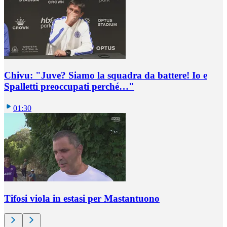
Chivu: "Juve? Siamo la squadra da battere! Io e
Spalletti preoccupati perché…"
01:30
Tifosi viola in estasi per Mastantuono