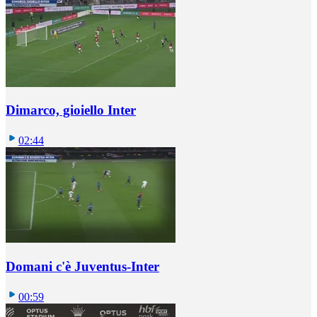
Dimarco, gioiello Inter
02:44
Domani c'è Juventus-Inter
00:59