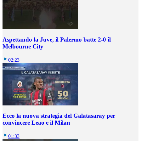
Aspettando la Juve, il Palermo batte 2-0 il
Melbourne City
02:23
Ecco la nuova strategia del Galatasaray per
convincere Leao e il Milan
01:33