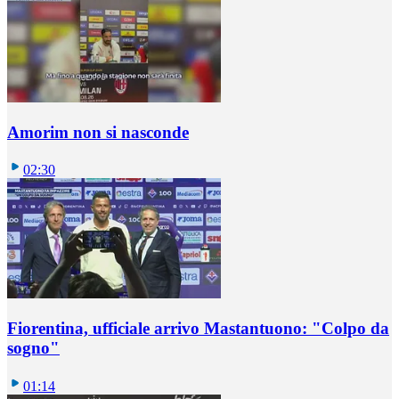
Amorim non si nasconde
02:30
Fiorentina, ufficiale arrivo Mastantuono: "Colpo da
sogno"
01:14