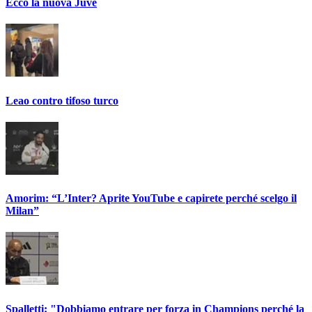
Ecco la nuova Juve
Leao contro tifoso turco
Amorim: “L’Inter? Aprite YouTube e capirete perché scelgo il
Milan”
Spalletti: "Dobbiamo entrare per forza in Champions perché la