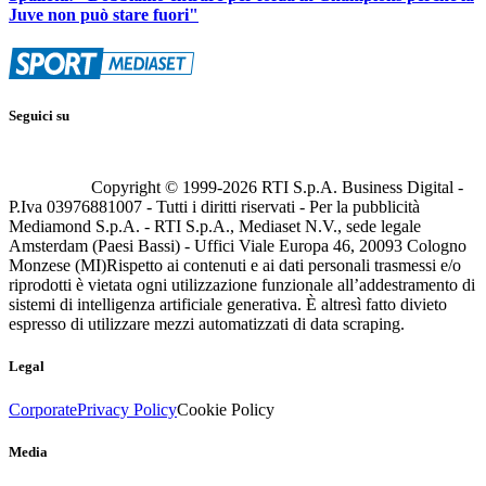
Juve non può stare fuori"
Seguici su
Copyright © 1999-
2026
RTI S.p.A. Business Digital -
P.Iva 03976881007 - Tutti i diritti riservati - Per la pubblicità
Mediamond S.p.A. - RTI S.p.A., Mediaset N.V., sede legale
Amsterdam (Paesi Bassi) - Uffici Viale Europa 46, 20093 Cologno
Monzese (MI)
Rispetto ai contenuti e ai dati personali trasmessi e/o
riprodotti è vietata ogni utilizzazione funzionale all’addestramento di
sistemi di intelligenza artificiale generativa. È altresì fatto divieto
espresso di utilizzare mezzi automatizzati di data scraping.
Legal
Corporate
Privacy Policy
Cookie Policy
Media