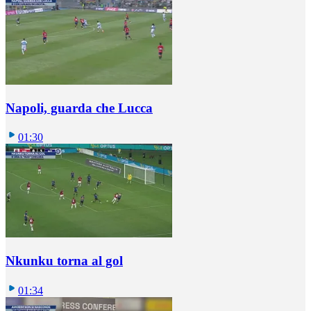
Napoli, guarda che Lucca
01:30
Nkunku torna al gol
01:34