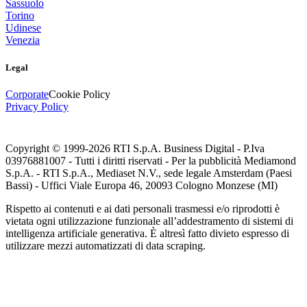
Sassuolo
Torino
Udinese
Venezia
Legal
Corporate
Cookie Policy
Privacy Policy
Copyright © 1999-
2026
RTI S.p.A. Business Digital - P.Iva
03976881007 - Tutti i diritti riservati - Per la pubblicità Mediamond
S.p.A. - RTI S.p.A., Mediaset N.V., sede legale Amsterdam (Paesi
Bassi) - Uffici Viale Europa 46, 20093 Cologno Monzese (MI)
Rispetto ai contenuti e ai dati personali trasmessi e/o riprodotti è
vietata ogni utilizzazione funzionale all’addestramento di sistemi di
intelligenza artificiale generativa. È altresì fatto divieto espresso di
utilizzare mezzi automatizzati di data scraping.