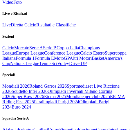
Video
Foto
Live e Risultati
Live
Diretta Calcio
Risultati e Classifiche
Sezioni
Calcio
Mercato
Serie A
Serie B
Coppa Italia
Champions
League
Europa League
Conference League
Calcio Estero
Supercoppa
Italiana
Formula 1
Formula E
MotoGP
Altri Motori
Basket
America's
Cup
Nations League
Tennis
Sci
Volley
Drive UP
Speciali
Mondiali 2026
Roland Garros 2026
Sportmediaset Live Riccione
2026
Scudetto Inter 2026
Olimpiadi Invernali Milano Cortina
2026
Super Bowl 2026
Eicma 2025
Mondiale per club 2025
EICMA
Riding Fest 2025
Paralimpiadi Parigi 2024
Olimpiadi Parigi
2024
Euro 2024
Squadra Serie A
Atalanta
Bologna
Cagliari
Como
Fiorentina
Frosinone
Genoa
Inter
Juvent