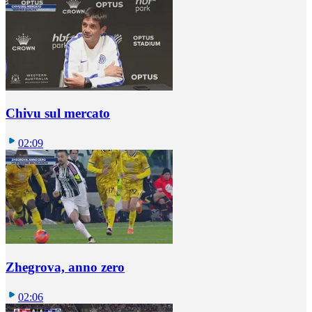
Chivu sul mercato
02:09
Zhegrova, anno zero
02:06