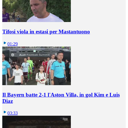
Tifosi viola in estasi per Mastantuono
01:29
Il Bayern batte 2-1 l'Aston Villa, in gol Kim e Luis
Diaz
03:33