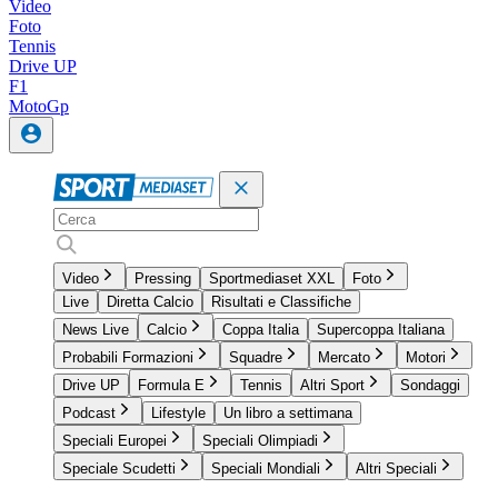
Video
Foto
Tennis
Drive UP
F1
MotoGp
Video
Pressing
Sportmediaset XXL
Foto
Live
Diretta Calcio
Risultati e Classifiche
News Live
Calcio
Coppa Italia
Supercoppa Italiana
Probabili Formazioni
Squadre
Mercato
Motori
Drive UP
Formula E
Tennis
Altri Sport
Sondaggi
Podcast
Lifestyle
Un libro a settimana
Speciali Europei
Speciali Olimpiadi
Speciale Scudetti
Speciali Mondiali
Altri Speciali