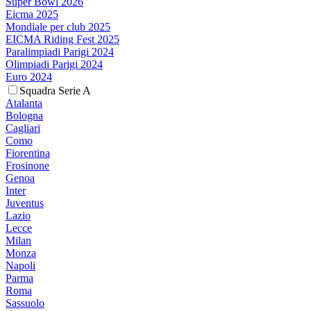
Super Bowl 2026
Eicma 2025
Mondiale per club 2025
EICMA Riding Fest 2025
Paralimpiadi Parigi 2024
Olimpiadi Parigi 2024
Euro 2024
Squadra Serie A
Atalanta
Bologna
Cagliari
Como
Fiorentina
Frosinone
Genoa
Inter
Juventus
Lazio
Lecce
Milan
Monza
Napoli
Parma
Roma
Sassuolo