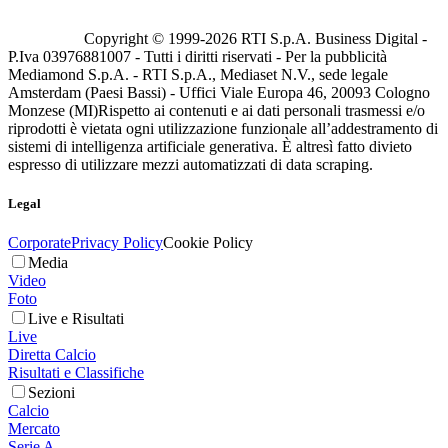
Copyright © 1999-
2026
RTI S.p.A. Business Digital -
P.Iva 03976881007 - Tutti i diritti riservati - Per la pubblicità
Mediamond S.p.A. - RTI S.p.A., Mediaset N.V., sede legale
Amsterdam (Paesi Bassi) - Uffici Viale Europa 46, 20093 Cologno
Monzese (MI)
Rispetto ai contenuti e ai dati personali trasmessi e/o
riprodotti è vietata ogni utilizzazione funzionale all’addestramento di
sistemi di intelligenza artificiale generativa. È altresì fatto divieto
espresso di utilizzare mezzi automatizzati di data scraping.
Legal
Corporate
Privacy Policy
Cookie Policy
Media
Video
Foto
Live e Risultati
Live
Diretta Calcio
Risultati e Classifiche
Sezioni
Calcio
Mercato
Serie A