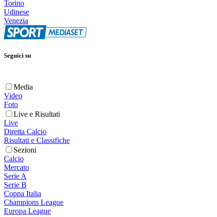
Torino
Udinese
Venezia
Seguici su
Media
Video
Foto
Live e Risultati
Live
Diretta Calcio
Risultati e Classifiche
Sezioni
Calcio
Mercato
Serie A
Serie B
Coppa Italia
Champions League
Europa League