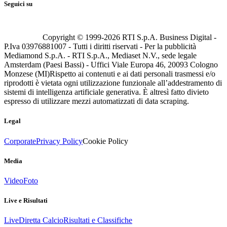
Seguici su
Copyright © 1999-
2026
RTI S.p.A. Business Digital -
P.Iva 03976881007 - Tutti i diritti riservati - Per la pubblicità
Mediamond S.p.A. - RTI S.p.A., Mediaset N.V., sede legale
Amsterdam (Paesi Bassi) - Uffici Viale Europa 46, 20093 Cologno
Monzese (MI)
Rispetto ai contenuti e ai dati personali trasmessi e/o
riprodotti è vietata ogni utilizzazione funzionale all’addestramento di
sistemi di intelligenza artificiale generativa. È altresì fatto divieto
espresso di utilizzare mezzi automatizzati di data scraping.
Legal
Corporate
Privacy Policy
Cookie Policy
Media
Video
Foto
Live e Risultati
Live
Diretta Calcio
Risultati e Classifiche