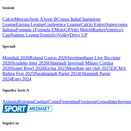
Sezioni
Calcio
Mercato
Serie A
Serie B
Coppa Italia
Champions
League
Europa League
Conference League
Calcio Estero
Supercoppa
Italiana
Formula 1
Formula E
MotoGP
Altri Motori
Basket
America's
Cup
Nations League
Tennis
Sci
Volley
Drive UP
Speciali
Mondiali 2026
Roland Garros 2026
Sportmediaset Live Riccione
2026
Scudetto Inter 2026
Olimpiadi Invernali Milano Cortina
2026
Super Bowl 2026
Eicma 2025
Mondiale per club 2025
EICMA
Riding Fest 2025
Paralimpiadi Parigi 2024
Olimpiadi Parigi
2024
Euro 2024
Squadra Serie A
Atalanta
Bologna
Cagliari
Como
Fiorentina
Frosinone
Genoa
Inter
Juvent
Seguici su