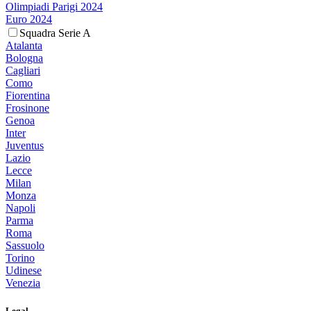
Olimpiadi Parigi 2024
Euro 2024
Squadra Serie A
Atalanta
Bologna
Cagliari
Como
Fiorentina
Frosinone
Genoa
Inter
Juventus
Lazio
Lecce
Milan
Monza
Napoli
Parma
Roma
Sassuolo
Torino
Udinese
Venezia
Legal