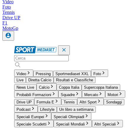
Video
Foto
Tennis
Drive UP
F1
MotoGp
Video
Pressing
Sportmediaset XXL
Foto
Live
Diretta Calcio
Risultati e Classifiche
News Live
Calcio
Coppa Italia
Supercoppa Italiana
Probabili Formazioni
Squadre
Mercato
Motori
Drive UP
Formula E
Tennis
Altri Sport
Sondaggi
Podcast
Lifestyle
Un libro a settimana
Speciali Europei
Speciali Olimpiadi
Speciale Scudetti
Speciali Mondiali
Altri Speciali