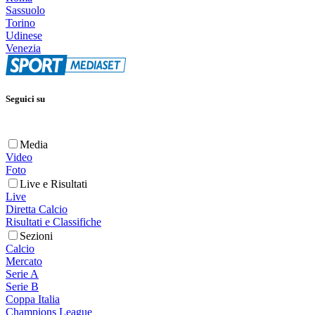
Sassuolo
Torino
Udinese
Venezia
Seguici su
Media
Video
Foto
Live e Risultati
Live
Diretta Calcio
Risultati e Classifiche
Sezioni
Calcio
Mercato
Serie A
Serie B
Coppa Italia
Champions League