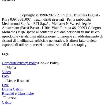
Copyright © 1999-
2026
RTI S.p.A. Business Digital -
P.Iva 03976881007 - Tutti i diritti riservati - Per la pubblicità
Mediamond S.p.A. - RTI S.p.A., Mediaset N.V., sede legale
Amsterdam (Paesi Bassi) - Uffici Viale Europa 46, 20093 Cologno
Monzese (MI)
Rispetto ai contenuti e ai dati personali trasmessi e/o
riprodotti è vietata ogni utilizzazione funzionale all’addestramento di
sistemi di intelligenza artificiale generativa. È altresì fatto divieto
espresso di utilizzare mezzi automatizzati di data scraping.
Legal
Corporate
Privacy Policy
Cookie Policy
Media
Video
Foto
Live e Risultati
Live
Diretta Calcio
Risultati e Classifiche
Sezioni
Calcio