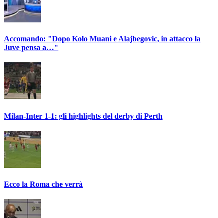
Accomando: "Dopo Kolo Muani e Alajbegovic, in attacco la
Juve pensa a…"
Milan-Inter 1-1: gli highlights del derby di Perth
Ecco la Roma che verrà