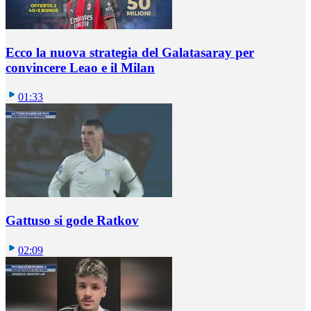
Ecco la nuova strategia del Galatasaray per
convincere Leao e il Milan
01:33
Gattuso si gode Ratkov
02:09