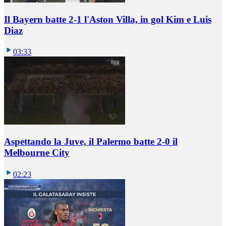
Il Bayern batte 2-1 l'Aston Villa, in gol Kim e Luis
Diaz
03:33
Aspettando la Juve, il Palermo batte 2-0 il
Melbourne City
02:23