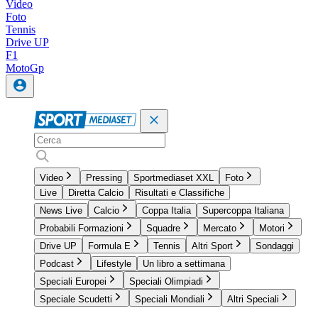
Video
Foto
Tennis
Drive UP
F1
MotoGp
Video
Pressing
Sportmediaset XXL
Foto
Live
Diretta Calcio
Risultati e Classifiche
News Live
Calcio
Coppa Italia
Supercoppa Italiana
Probabili Formazioni
Squadre
Mercato
Motori
Drive UP
Formula E
Tennis
Altri Sport
Sondaggi
Podcast
Lifestyle
Un libro a settimana
Speciali Europei
Speciali Olimpiadi
Speciale Scudetti
Speciali Mondiali
Altri Speciali