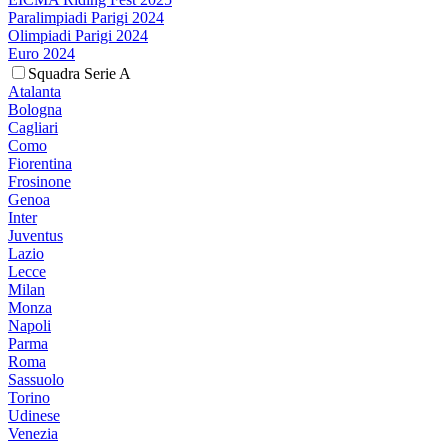
Paralimpiadi Parigi 2024
Olimpiadi Parigi 2024
Euro 2024
Squadra Serie A
Atalanta
Bologna
Cagliari
Como
Fiorentina
Frosinone
Genoa
Inter
Juventus
Lazio
Lecce
Milan
Monza
Napoli
Parma
Roma
Sassuolo
Torino
Udinese
Venezia