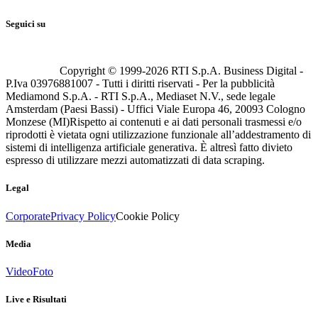
Seguici su
Copyright © 1999-
2026
RTI S.p.A. Business Digital -
P.Iva 03976881007 - Tutti i diritti riservati - Per la pubblicità
Mediamond S.p.A. - RTI S.p.A., Mediaset N.V., sede legale
Amsterdam (Paesi Bassi) - Uffici Viale Europa 46, 20093 Cologno
Monzese (MI)
Rispetto ai contenuti e ai dati personali trasmessi e/o
riprodotti è vietata ogni utilizzazione funzionale all’addestramento di
sistemi di intelligenza artificiale generativa. È altresì fatto divieto
espresso di utilizzare mezzi automatizzati di data scraping.
Legal
Corporate
Privacy Policy
Cookie Policy
Media
Video
Foto
Live e Risultati