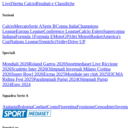
Live
Diretta Calcio
Risultati e Classifiche
Sezioni
Calcio
Mercato
Serie A
Serie B
Coppa Italia
Champions
League
Europa League
Conference League
Calcio Estero
Supercoppa
Italiana
Formula 1
Formula E
MotoGP
Altri Motori
Basket
America's
Cup
Nations League
Tennis
Sci
Volley
Drive UP
Speciali
Mondiali 2026
Roland Garros 2026
Sportmediaset Live Riccione
2026
Scudetto Inter 2026
Olimpiadi Invernali Milano Cortina
2026
Super Bowl 2026
Eicma 2025
Mondiale per club 2025
EICMA
Riding Fest 2025
Paralimpiadi Parigi 2024
Olimpiadi Parigi
2024
Euro 2024
Squadra Serie A
Atalanta
Bologna
Cagliari
Como
Fiorentina
Frosinone
Genoa
Inter
Juvent
Seguici su