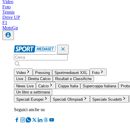
Video
Foto
Tennis
Drive UP
F1
MotoGp
Video
Pressing
Sportmediaset XXL
Foto
Live
Diretta Calcio
Risultati e Classifiche
News Live
Calcio
Coppa Italia
Supercoppa Italiana
Proba
Un libro a settimana
Speciali Europei
Speciali Olimpiadi
Speciale Scudetti
Seguici anche su