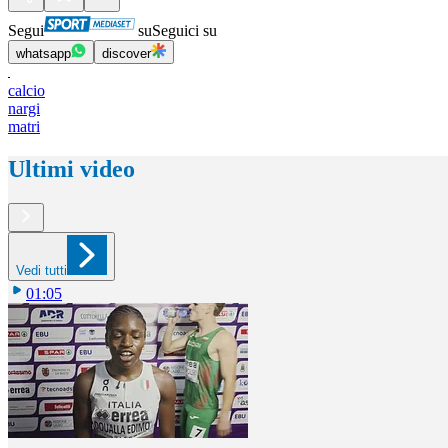
Segui
su
Seguici su
whatsapp
discover
calcio
nargi
matri
Ultimi video
Vedi tutti
01:05