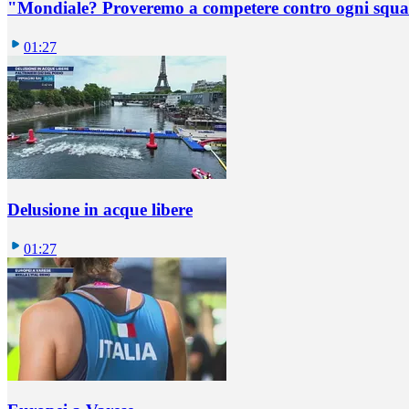
"Mondiale? Proveremo a competere contro ogni squadr
01:27
Delusione in acque libere
01:27