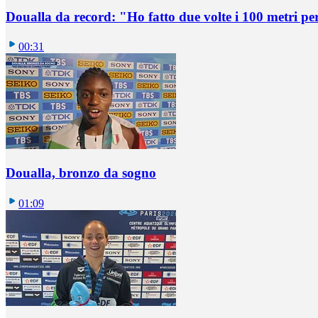
Doualla da record: "Ho fatto due volte i 100 metri pe
00:31
Doualla, bronzo da sogno
01:09