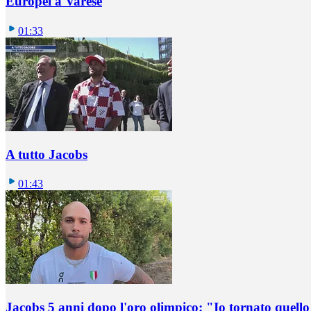
Europei a Varese
01:33
A tutto Jacobs
01:43
Jacobs 5 anni dopo l'oro olimpico: "Io tornato quel