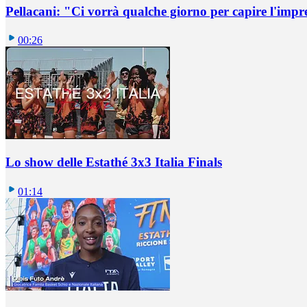
Pellacani: "Ci vorrà qualche giorno per capire l'impr
00:26
Lo show delle Estathé 3x3 Italia Finals
01:14