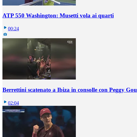
ATP 550 Washington: Musetti vola ai quarti
00:24
Berrettini scatenato a Ibiza in consolle con Peggy Gou
02:04