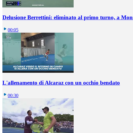
Delusione Berrettini: eliminato al primo turno, a Mo
00:05
L'allenamento di Alcaraz con un occhio bendato
00:30