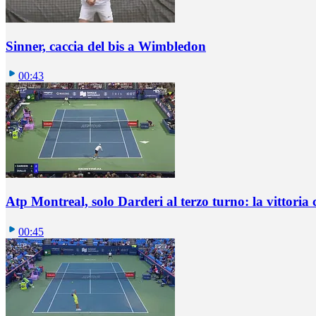
Sinner, caccia del bis a Wimbledon
00:43
Atp Montreal, solo Darderi al terzo turno: la vittoria 
00:45