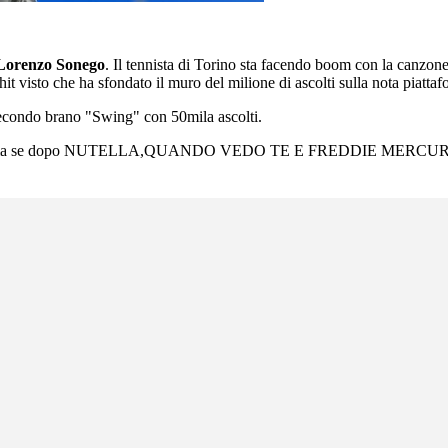
Lorenzo Sonego
. Il tennista di Torino sta facendo boom con la canzo
 visto che ha sfondato il muro del milione di ascolti sulla nota piatta
secondo brano "Swing" con 50mila ascolti.
l: Lori ma se dopo NUTELLA,QUANDO VEDO TE E FREDDIE MERCURIE (n