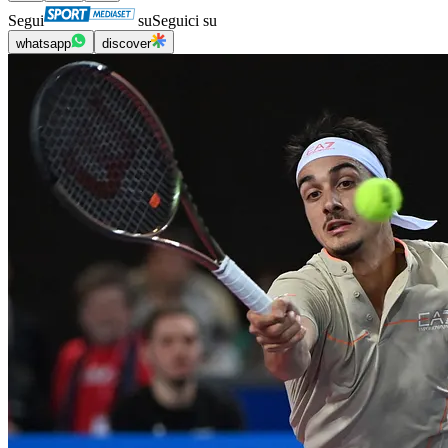
Segui
su
Seguici su
whatsapp
discover