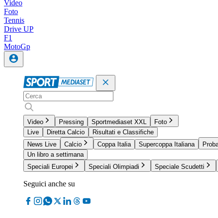
Video
Foto
Tennis
Drive UP
F1
MotoGp
Video
Pressing
Sportmediaset XXL
Foto
Live
Diretta Calcio
Risultati e Classifiche
News Live
Calcio
Coppa Italia
Supercoppa Italiana
Proba
Un libro a settimana
Speciali Europei
Speciali Olimpiadi
Speciale Scudetti
Seguici anche su