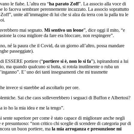
vano le fiabe. L’altra era “
ha parato Zoff
”. La associo alla voce di
o che lo faceva sembrare perennemente incazzato. La associo soprattutto
off”, unite all’immagine di lui che si alza da terra con la palla tra le
oi.
i avrebbero mai segnato.
Mi sentivo un leone
”, dice oggi il mito, “e
casione la cosa migliore da fare era bloccare, non respingere”.
ano, né la paura che il Covid, da un giorno all’altro, possa mandare
unghe passeggiate).
i di ESSERE portiere (“
portiere si è, non lo si fa
”), ispirandomi a lui
io, ma quando qualcuno si butta, si rotola inutilmente o ruba un
l’inganno”. E’ uno dei tanti insegnamenti che mi trasmette
he invece si starebbe ad ascoltarlo per ore.
polemiche. Sai che caos solleverebbero i seguaci di Buffon e Albertosi?
ma io ho la mia idea e me la tengo”.
i sente superiore per come è stato capace di migliorare anche negli
e presuntuoso: “non critico chi sceglie di scendere di categoria pur di
 ancora un buon portiere, ma
la mia arroganza e presunzione mi