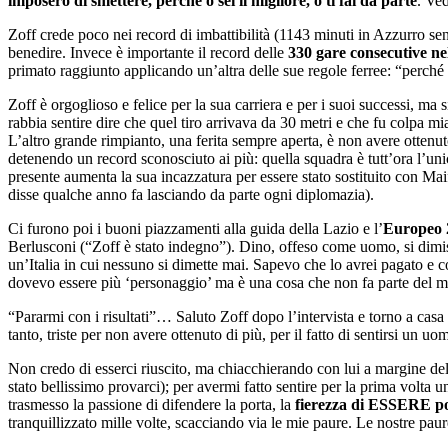
imposero di smettere, perché o sei il migliore, o ti fai da parte
. Ve
Zoff crede poco nei record di imbattibilità (1143 minuti in Azzurro senz
benedire. Invece è importante il record delle
330 gare consecutive ne
primato raggiunto applicando un’altra delle sue regole ferree: “perché a
Zoff è orgoglioso e felice per la sua carriera e per i suoi successi, ma s
rabbia sentire dire che quel tiro arrivava da 30 metri e che fu colpa mi
L’altro grande rimpianto, una ferita sempre aperta, è non avere ottenu
detenendo un record sconosciuto ai più: quella squadra è tutt’ora l’u
presente aumenta la sua incazzatura per essere stato sostituito con Ma
disse qualche anno fa lasciando da parte ogni diplomazia).
Ci furono poi i buoni piazzamenti alla guida della Lazio e l’
Europeo 2
Berlusconi (“Zoff è stato indegno”). Dino, offeso come uomo, si dimise e
un’Italia in cui nessuno si dimette mai. Sapevo che lo avrei pagato e
dovevo essere più ‘personaggio’ ma è una cosa che non fa parte del mi
“Pararmi con i risultati”… Saluto Zoff dopo l’intervista e torno a ca
tanto, triste per non avere ottenuto di più, per il fatto di sentirsi un
Non credo di esserci riuscito, ma chiacchierando con lui a margine dell
stato bellissimo provarci); per avermi fatto sentire per la prima volta 
trasmesso la passione di difendere la porta, la
fierezza di ESSERE po
tranquillizzato mille volte, scacciando via le mie paure. Le nostre pau