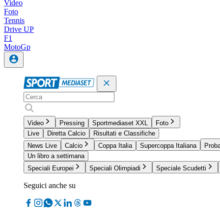
Video
Foto
Tennis
Drive UP
F1
MotoGp
Video
Pressing
Sportmediaset XXL
Foto
Live
Diretta Calcio
Risultati e Classifiche
News Live
Calcio
Coppa Italia
Supercoppa Italiana
Proba
Un libro a settimana
Speciali Europei
Speciali Olimpiadi
Speciale Scudetti
Seguici anche su