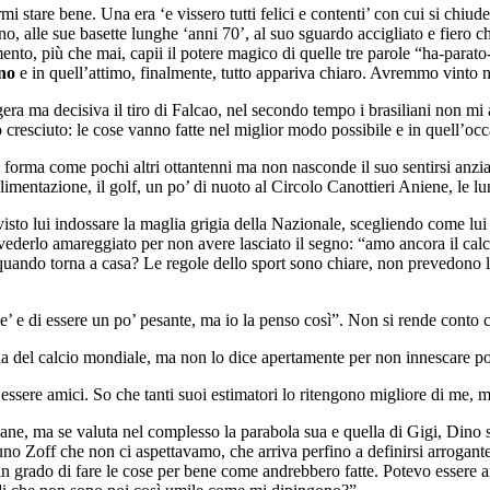
 stare bene. Una era ‘e vissero tutti felici e contenti’ con cui si chiude
ino, alle sue basette lunghe ‘anni 70’, al suo sguardo accigliato e fier
nto, più che mai, capii il potere magico di quelle tre parole “ha-parato-Z
no
e in quell’attimo, finalmente, tutto appariva chiaro. Avremmo vinto n
era ma decisiva il tiro di Falcao, nel secondo tempo i brasiliani non m
ro cresciuto: le cose vanno fatte nel miglior modo possibile e in quell’oc
in forma come pochi altri ottantenni ma non nasconde il suo sentirsi anzi
 alimentazione, il golf, un po’ di nuoto al Circolo Canottieri Aniene, le l
isto lui indossare la maglia grigia della Nazionale, scegliendo come lu
ederlo amareggiato per non avere lasciato il segno: “amo ancora il calc
 quando torna a casa? Le regole dello sport sono chiare, non prevedono 
e’ e di essere un po’ pesante, ma io la penso così”. Non si rende conto c
toria del calcio mondiale, ma non lo dice apertamente per non innescare 
ssere amici. So che tanti suoi estimatori lo ritengono migliore di me, 
ne, ma se valuta nel complesso la parabola sua e quella di Gigi, Dino s
o Zoff che non ci aspettavamo, che arriva perfino a definirsi arrogante 
in grado di fare le cose per bene come andrebbero fatte. Potevo essere