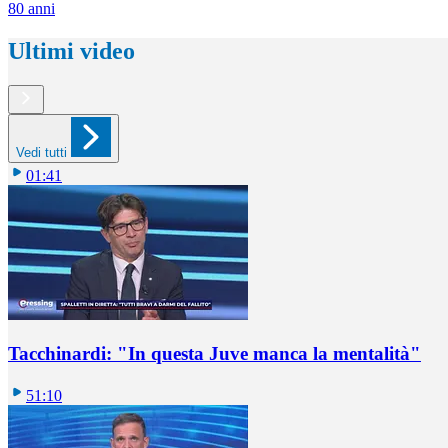
80 anni
Ultimi video
Vedi tutti
01:41
Tacchinardi: "In questa Juve manca la mentalità"
51:10