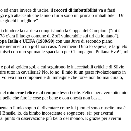
o ed entra invece di uscire, il
record di imbattibilità
va a farsi
gi e gli attaccanti che fanno i furbi sono un primato imbattibile”. Un
he giochi il migliore”.
di chiudere la carriera conquistando la Coppa dei Campioni (“mi fa
‘78 c’era il luogo comune di Zoff vulnerabile sui tiri da lontano”).
pa Italia e UEFA (1989/90)
con una Juve di secondo piano,
assare nemmeno un gol fuori casa. Nemmeno Dino lo sapeva, e farglielo
sostituisci con uno spumante spacciato per Champagne. Puttana Eva!”, mi
o
e poi al golden gol, a cui seguirono le inaccettabili critiche di Silvio
re tutto in cavalleria? No, io no. Il mio fu un gesto rivoluzionario in
a ci voleva una componente di immagine che forse non ho mai curato,
 del
mio eroe felice e al tempo stesso triste
. Felice per avere ottenuto
ria pelle che fare le cose per bene e con onestà non basta.
imentato il mio sogno di diventare come lui (non ci sono riuscito, ma è
l Brasile, io, da bimbo incosciente e sognatore, sì); per avermi
, dal punto di osservazione più bello del mondo. E grazie per avermi