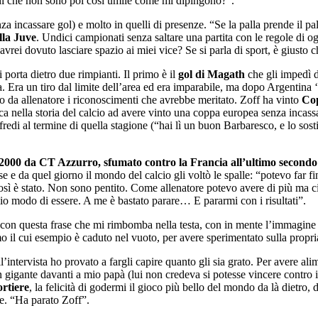
di che non sono poi così umile come mi dipingono?”.
a incassare gol) e molto in quelli di presenze. “Se la palla prende il pal
lla Juve
. Undici campionati senza saltare una partita con le regole di og
vrei dovuto lasciare spazio ai miei vice? Se si parla di sport, è giusto c
i porta dietro due rimpianti. Il primo è il
gol di Magath
che gli impedì 
a. Era un tiro dal limite dell’area ed era imparabile, ma dopo Argentina 
to da allenatore i riconoscimenti che avrebbe meritato. Zoff ha vinto
Cop
nica nella storia del calcio ad avere vinto una coppa europea senza inc
ifredi al termine di quella stagione (“hai lì un buon Barbaresco, e lo 
000 da CT Azzurro, sfumato contro la Francia all’ultimo second
 da quel giorno il mondo del calcio gli voltò le spalle: “potevo far fini
 così è stato. Non sono pentito. Come allenatore potevo avere di più m
o modo di essere. A me è bastato parare… E pararmi con i risultati”.
sa con questa frase che mi rimbomba nella testa, con in mente l’immagine
 uomo il cui esempio è caduto nel vuoto, per avere sperimentato sulla prop
’intervista ho provato a fargli capire quanto gli sia grato. Per avere al
un gigante davanti a mio papà (lui non credeva si potesse vincere contro i
rtiere
, la felicità di godermi il gioco più bello del mondo da là dietro
re. “Ha parato Zoff”.