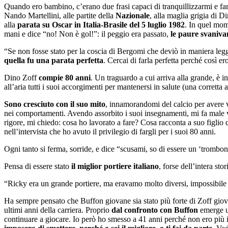
Quando ero bambino, c’erano due frasi capaci di tranquillizzarmi e farmi
Nando Martellini, alle partite della
Nazionale
, alla maglia grigia di D
alla
parata su Oscar in Italia-Brasile del 5 luglio 1982
. In quel mome
mani e dice “no! Non è gol!”: il peggio era passato,
le paure svaniva
“Se non fosse stato per la coscia di Bergomi che deviò in maniera legg
quella fu una parata perfetta
. Cercai di farla perfetta perché così e
Dino Zoff
compie 80 anni
. Un traguardo a cui arriva alla grande, è 
all’aria tutti i suoi accorgimenti per mantenersi in salute (una corretta
Sono cresciuto con il suo mito
, innamorandomi del calcio per avere v
nei comportamenti. Avendo assorbito i suoi insegnamenti, mi fa male v
rigore, mi chiedo: cosa ho lavorato a fare? Cosa racconta a suo figlio
nell’intervista che ho avuto il privilegio di fargli per i suoi 80 anni.
Ogni tanto si ferma, sorride, e dice “scusami, so di essere un ‘trombon
Pensa di essere stato
il miglior portiere italiano
, forse dell’intera s
“Ricky era un grande portiere, ma eravamo molto diversi, impossibile e
Ha sempre pensato che Buffon giovane sia stato più forte di Zoff giova
ultimi anni della carriera. Proprio
dal confronto con Buffon
emerge un
continuare a giocare. Io però ho smesso a 41 anni perché non ero più 