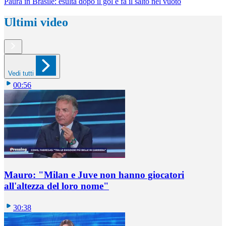
Paura in Brasile: esulta dopo il gol e fa il salto nel vuoto
Ultimi video
Vedi tutti
00:56
Mauro: "Milan e Juve non hanno giocatori
all'altezza del loro nome"
30:38