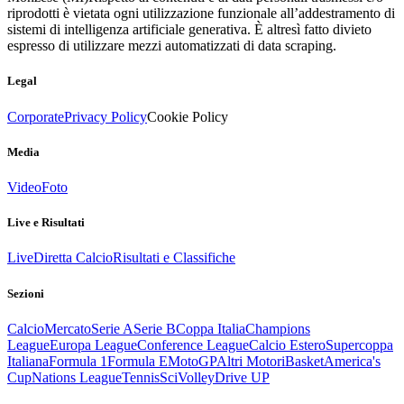
riprodotti è vietata ogni utilizzazione funzionale all’addestramento di
sistemi di intelligenza artificiale generativa. È altresì fatto divieto
espresso di utilizzare mezzi automatizzati di data scraping.
Legal
Corporate
Privacy Policy
Cookie Policy
Media
Video
Foto
Live e Risultati
Live
Diretta Calcio
Risultati e Classifiche
Sezioni
Calcio
Mercato
Serie A
Serie B
Coppa Italia
Champions
League
Europa League
Conference League
Calcio Estero
Supercoppa
Italiana
Formula 1
Formula E
MotoGP
Altri Motori
Basket
America's
Cup
Nations League
Tennis
Sci
Volley
Drive UP