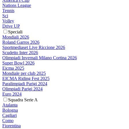
America's Cup
Nations League
Tennis
Sci
Volley
Drive UP
Speciali
Mondiali 2026
Roland Garros 2026
Sportmediaset Live Riccione 2026
Scudetto Inter 2026
Olimpiadi Invernali Milano Cortina 2026
Super Bowl 2026
Eicma 2025
Mondiale per club 2025
EICMA Riding Fest 2025
Paralimpiadi Parigi 2024
Olimpiadi Parigi 2024
Euro 2024
Squadra Serie A
Atalanta
Bologna
Cagliari
Como
Fiorentina