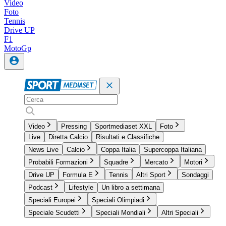
Video
Foto
Tennis
Drive UP
F1
MotoGp
Video
Pressing
Sportmediaset XXL
Foto
Live
Diretta Calcio
Risultati e Classifiche
News Live
Calcio
Coppa Italia
Supercoppa Italiana
Probabili Formazioni
Squadre
Mercato
Motori
Drive UP
Formula E
Tennis
Altri Sport
Sondaggi
Podcast
Lifestyle
Un libro a settimana
Speciali Europei
Speciali Olimpiadi
Speciale Scudetti
Speciali Mondiali
Altri Speciali