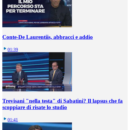
Conte-De Laurentiis, abbracci e addio
01:39
Trevisani "nella testa" di Sabatini? Il lapsus che fa
scoppiare di risate lo studio
01:41