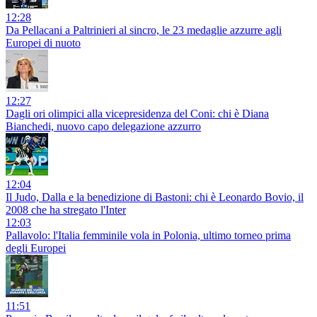
12:28
Da Pellacani a Paltrinieri al sincro, le 23 medaglie azzurre agli
Europei di nuoto
12:27
Dagli ori olimpici alla vicepresidenza del Coni: chi è Diana
Bianchedi, nuovo capo delegazione azzurro
12:04
Il Judo, Dalla e la benedizione di Bastoni: chi è Leonardo Bovio, il
2008 che ha stregato l'Inter
12:03
Pallavolo: l'Italia femminile vola in Polonia, ultimo torneo prima
degli Europei
11:51