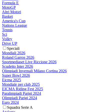
Formula E
MotoGP
Altri Motori
Basket
America's Cup
Nations League
Tennis
Sci
Volley
Drive UP
Speciali
Mondiali 2026
Roland Garros 2026
Sportmediaset Live Riccione 2026
Scudetto Inter 2026
Olimpiadi Invernali Milano Cortina 2026
Super Bowl 2026
Eicma 2025
Mondiale per club 2025
EICMA Riding Fest 2025
Paralimpiadi Parigi 2024
Olimpiadi Parigi 2024
Euro 2024
Squadra Serie A
Atalanta