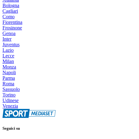
Bologna
Cagliari
Como
Fiorentina
Frosinone
Genoa
Inter
Juventus
Lazio
Lecce
Milan
Monza
Napoli
Parma
Roma
Sassuolo
Torino
Udinese
Venezia
Seguici su