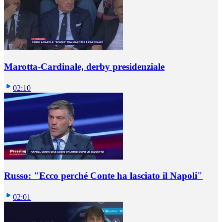
Marotta-Cardinale, derby presidenziale
02:10
Russo: "Ecco perché Conte ha lasciato il Napoli"
02:01