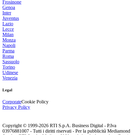
Frosinone
Genoa
Inter
Juventus
Lazio
Lecce
Milan
Monza
Napoli
Parma
Roma
Sassuolo
Torino
Udinese
Venezia
Legal
Corporate
Cookie Policy
Privacy Policy
Copyright © 1999-
2026
RTI S.p.A. Business Digital - P.Iva
03976881007 - Tutti i diritti riservati - Per la pubblicità Mediamond