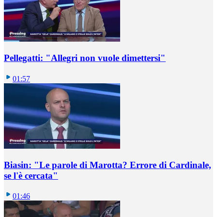
Pellegatti: "Allegri non vuole dimettersi"
01:57
Biasin: "Le parole di Marotta? Errore di Cardinale,
se l'è cercata"
01:46