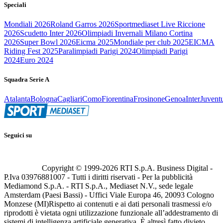
Speciali
Mondiali 2026
Roland Garros 2026
Sportmediaset Live Riccione
2026
Scudetto Inter 2026
Olimpiadi Invernali Milano Cortina
2026
Super Bowl 2026
Eicma 2025
Mondiale per club 2025
EICMA
Riding Fest 2025
Paralimpiadi Parigi 2024
Olimpiadi Parigi
2024
Euro 2024
Squadra Serie A
Atalanta
Bologna
Cagliari
Como
Fiorentina
Frosinone
Genoa
Inter
Juvent
Seguici su
Copyright © 1999-
2026
RTI S.p.A. Business Digital -
P.Iva 03976881007 - Tutti i diritti riservati - Per la pubblicità
Mediamond S.p.A. - RTI S.p.A., Mediaset N.V., sede legale
Amsterdam (Paesi Bassi) - Uffici Viale Europa 46, 20093 Cologno
Monzese (MI)
Rispetto ai contenuti e ai dati personali trasmessi e/o
riprodotti è vietata ogni utilizzazione funzionale all’addestramento di
sistemi di intelligenza artificiale generativa. È altresì fatto divieto