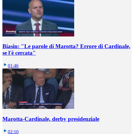
Biasin: "Le parole di Marotta? Errore di Cardinale,
se l'è cercata"
01:46
Marotta-Cardinale, derby presidenziale
02:10