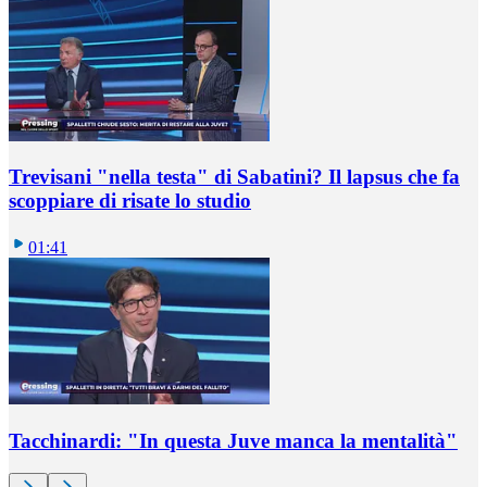
Trevisani "nella testa" di Sabatini? Il lapsus che fa
scoppiare di risate lo studio
01:41
Tacchinardi: "In questa Juve manca la mentalità"