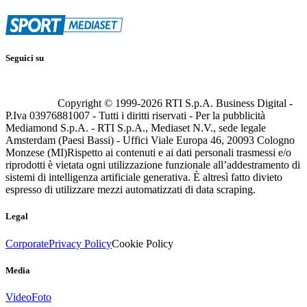
Seguici su
Copyright © 1999-
2026
RTI S.p.A. Business Digital -
P.Iva 03976881007 - Tutti i diritti riservati - Per la pubblicità
Mediamond S.p.A. - RTI S.p.A., Mediaset N.V., sede legale
Amsterdam (Paesi Bassi) - Uffici Viale Europa 46, 20093 Cologno
Monzese (MI)
Rispetto ai contenuti e ai dati personali trasmessi e/o
riprodotti è vietata ogni utilizzazione funzionale all’addestramento di
sistemi di intelligenza artificiale generativa. È altresì fatto divieto
espresso di utilizzare mezzi automatizzati di data scraping.
Legal
Corporate
Privacy Policy
Cookie Policy
Media
Video
Foto