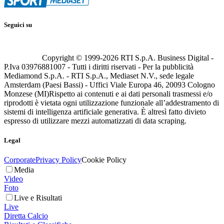
Seguici su
Copyright © 1999-
2026
RTI S.p.A. Business Digital -
P.Iva 03976881007 - Tutti i diritti riservati - Per la pubblicità
Mediamond S.p.A. - RTI S.p.A., Mediaset N.V., sede legale
Amsterdam (Paesi Bassi) - Uffici Viale Europa 46, 20093 Cologno
Monzese (MI)
Rispetto ai contenuti e ai dati personali trasmessi e/o
riprodotti è vietata ogni utilizzazione funzionale all’addestramento di
sistemi di intelligenza artificiale generativa. È altresì fatto divieto
espresso di utilizzare mezzi automatizzati di data scraping.
Legal
Corporate
Privacy Policy
Cookie Policy
Media
Video
Foto
Live e Risultati
Live
Diretta Calcio