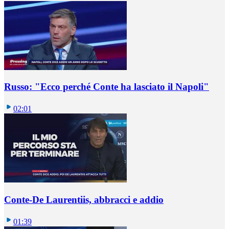
Russo: "Ecco perché Conte ha lasciato il Napoli"
02:01
Conte-De Laurentiis, abbracci e addio
01:39