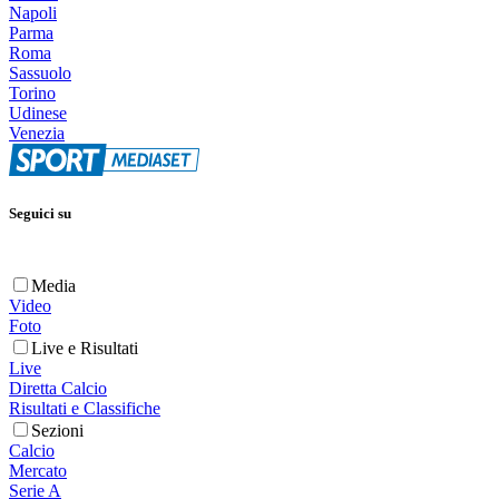
Napoli
Parma
Roma
Sassuolo
Torino
Udinese
Venezia
Seguici su
Media
Video
Foto
Live e Risultati
Live
Diretta Calcio
Risultati e Classifiche
Sezioni
Calcio
Mercato
Serie A