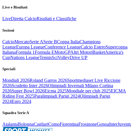
Live e Risultati
Live
Diretta Calcio
Risultati e Classifiche
Sezioni
Calcio
Mercato
Serie A
Serie B
Coppa Italia
Champions
League
Europa League
Conference League
Calcio Estero
Supercoppa
Italiana
Formula 1
Formula E
MotoGP
Altri Motori
Basket
America's
Cup
Nations League
Tennis
Sci
Volley
Drive UP
Speciali
Mondiali 2026
Roland Garros 2026
Sportmediaset Live Riccione
2026
Scudetto Inter 2026
Olimpiadi Invernali Milano Cortina
2026
Super Bowl 2026
Eicma 2025
Mondiale per club 2025
EICMA
Riding Fest 2025
Paralimpiadi Parigi 2024
Olimpiadi Parigi
2024
Euro 2024
Squadra Serie A
Atalanta
Bologna
Cagliari
Como
Fiorentina
Frosinone
Genoa
Inter
Juvent