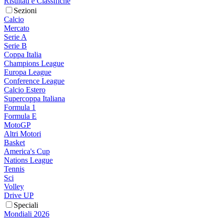
Risultati e Classifiche
Sezioni
Calcio
Mercato
Serie A
Serie B
Coppa Italia
Champions League
Europa League
Conference League
Calcio Estero
Supercoppa Italiana
Formula 1
Formula E
MotoGP
Altri Motori
Basket
America's Cup
Nations League
Tennis
Sci
Volley
Drive UP
Speciali
Mondiali 2026