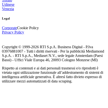
Torino
Udinese
Venezia
Legal
Corporate
Cookie Policy
Privacy Policy
Copyright © 1999-
2026
RTI S.p.A. Business Digital - P.Iva
03976881007 - Tutti i diritti riservati - Per la pubblicità Mediamond
S.p.A. - RTI S.p.A., Mediaset N.V., sede legale Amsterdam (Paesi
Bassi) - Uffici Viale Europa 46, 20093 Cologno Monzese (MI)
Rispetto ai contenuti e ai dati personali trasmessi e/o riprodotti è
vietata ogni utilizzazione funzionale all’addestramento di sistemi di
intelligenza artificiale generativa. È altresì fatto divieto espresso di
utilizzare mezzi automatizzati di data scraping.