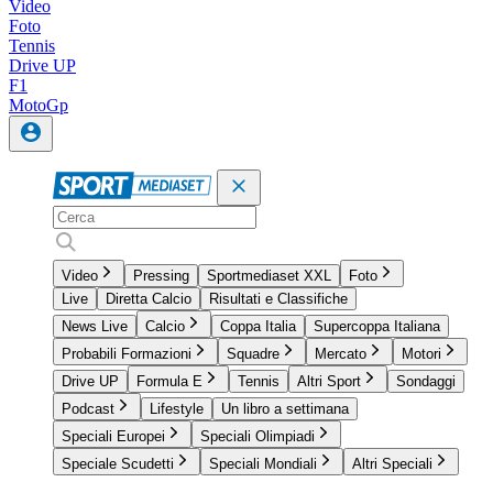
Video
Foto
Tennis
Drive UP
F1
MotoGp
Video
Pressing
Sportmediaset XXL
Foto
Live
Diretta Calcio
Risultati e Classifiche
News Live
Calcio
Coppa Italia
Supercoppa Italiana
Probabili Formazioni
Squadre
Mercato
Motori
Drive UP
Formula E
Tennis
Altri Sport
Sondaggi
Podcast
Lifestyle
Un libro a settimana
Speciali Europei
Speciali Olimpiadi
Speciale Scudetti
Speciali Mondiali
Altri Speciali