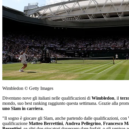
Wimbledon © Getty Images
Diventano nove gli italiani nelle qualificazioni di
Wimbledon
, il
terz
mondo, suo best ranking raggiunto questa settimana. Grazie alla prom
uno Slam in carriera
.
"Il sogno è giocare gli Slam, anche partendo dalle qualificazioni, co
qualificazione
Matteo Berrettini
,
Andrea Pellegrino
,
Francesco Ma
Berrettini
, se altri due giocatori dovessero dare forfait, o gli veniss