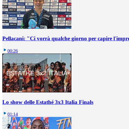
Pellacani: "Ci vorrà qualche giorno per capire l'impr
00:26
Lo show delle Estathé 3x3 Italia Finals
01:14