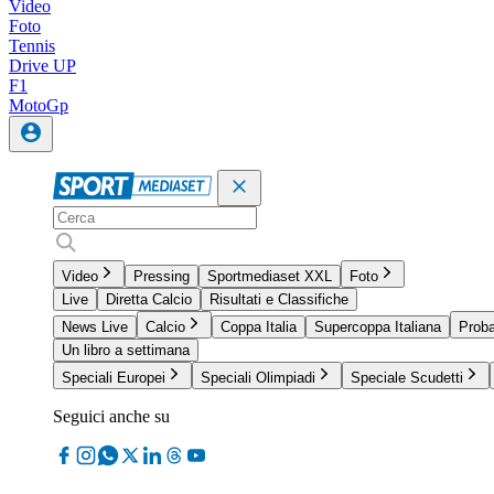
Video
Foto
Tennis
Drive UP
F1
MotoGp
Video
Pressing
Sportmediaset XXL
Foto
Live
Diretta Calcio
Risultati e Classifiche
News Live
Calcio
Coppa Italia
Supercoppa Italiana
Proba
Un libro a settimana
Speciali Europei
Speciali Olimpiadi
Speciale Scudetti
Seguici anche su