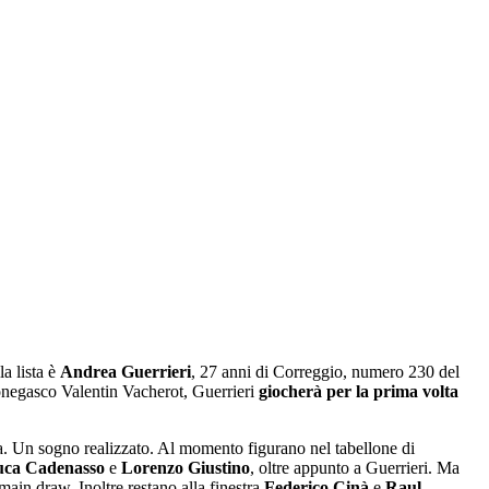
la lista è
Andrea Guerrieri
, 27 anni di Correggio, numero 230 del
onegasco Valentin Vacherot, Guerrieri
giocherà per la
prima volta
a. Un sogno realizzato. Al momento figurano nel tabellone di
uca Cadenasso
e
Lorenzo Giustino
, oltre appunto a Guerrieri. Ma
main draw. Inoltre restano alla finestra
Federico Cinà
e
Raul