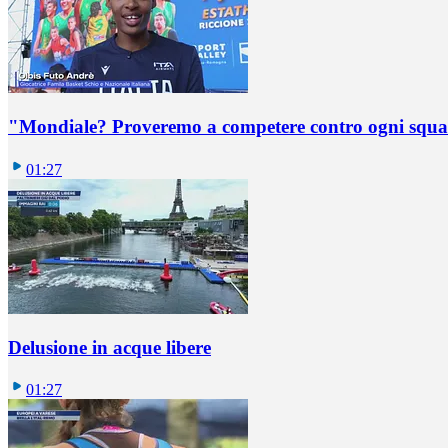
"Mondiale? Proveremo a competere contro ogni squadr
01:27
Delusione in acque libere
01:27