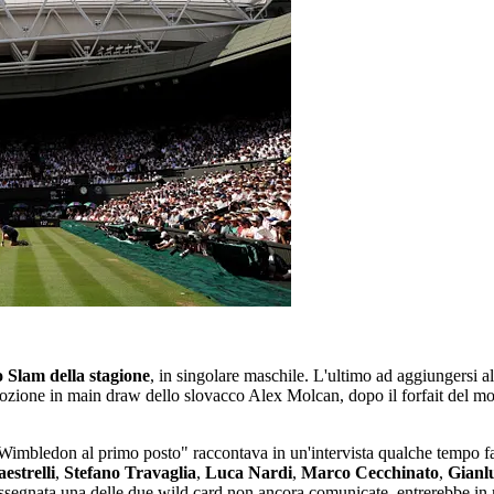
o Slam della stagione
, in singolare maschile. L'ultimo ad aggiungersi al
ozione in main draw dello slovacco Alex Molcan, dopo il forfait del m
n Wimbledon al primo posto" raccontava in un'intervista qualche tempo f
estrelli
,
Stefano Travaglia
,
Luca Nardi
,
Marco Cecchinato
,
Gianl
e assegnata una delle due wild card non ancora comunicate, entrerebbe in 