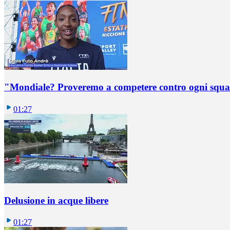
"Mondiale? Proveremo a competere contro ogni squadr
01:27
Delusione in acque libere
01:27