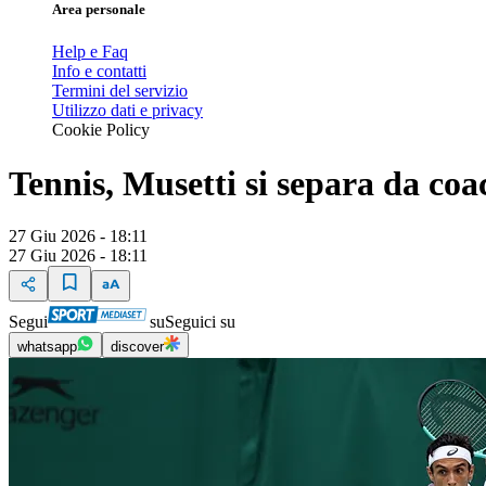
Area personale
Help e Faq
Info e contatti
Termini del servizio
Utilizzo dati e privacy
Cookie Policy
Tennis, Musetti si separa da coa
27 Giu 2026 - 18:11
27 Giu 2026 - 18:11
Segui
su
Seguici su
whatsapp
discover