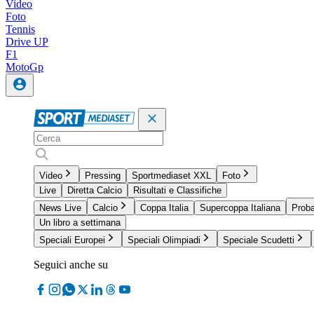
Video
Foto
Tennis
Drive UP
F1
MotoGp
Video
Pressing
Sportmediaset XXL
Foto
Live
Diretta Calcio
Risultati e Classifiche
News Live
Calcio
Coppa Italia
Supercoppa Italiana
Proba
Un libro a settimana
Speciali Europei
Speciali Olimpiadi
Speciale Scudetti
Seguici anche su