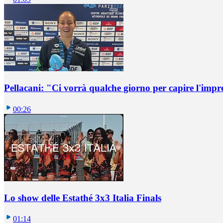
Pellacani: "Ci vorrà qualche giorno per capire l'impr
00:26
Lo show delle Estathé 3x3 Italia Finals
01:14