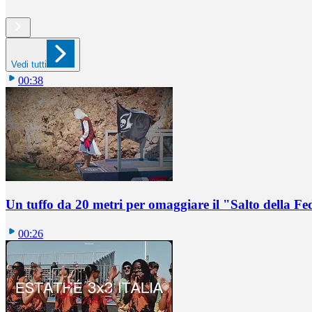
Vedi tutti
00:38
Un tuffo da 20 metri per omaggiare il "Salto della Fe
00:26