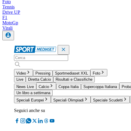
Foto
Tennis
Drive UP
F1
MotoGp
Virali
Video
Pressing
Sportmediaset XXL
Foto
Live
Diretta Calcio
Risultati e Classifiche
News Live
Calcio
Coppa Italia
Supercoppa Italiana
Proba
Un libro a settimana
Speciali Europei
Speciali Olimpiadi
Speciale Scudetti
Seguici anche su