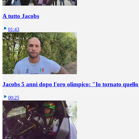
A tutto Jacobs
01:43
Jacobs 5 anni dopo l'oro olimpico: "Io tornato quel
00:25