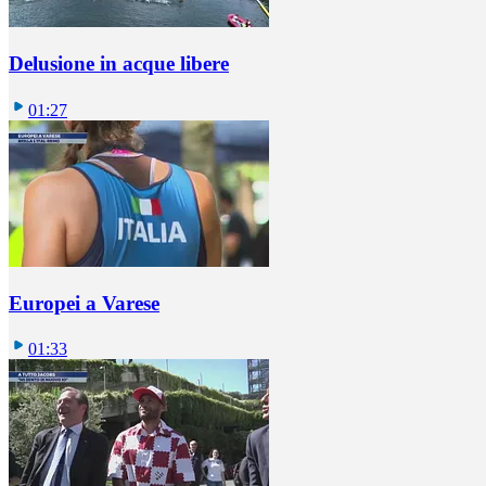
Delusione in acque libere
01:27
Europei a Varese
01:33