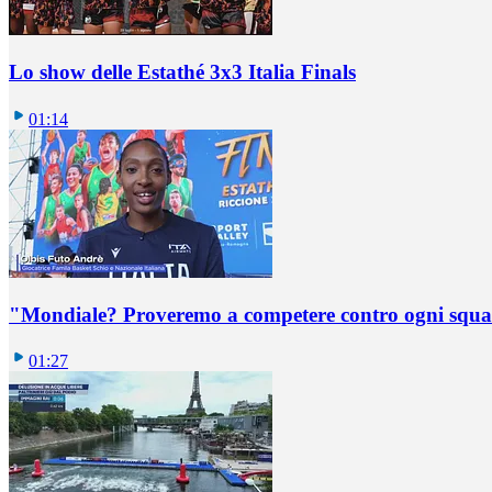
Lo show delle Estathé 3x3 Italia Finals
01:14
"Mondiale? Proveremo a competere contro ogni squadr
01:27