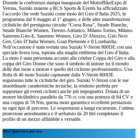
Durante la conferenza stampa inaugurale del MotorBikeExpo di
Verona, Suzuki insieme a RCS Sports & Events ha ufficializzato
l’accordo che vede Suzuki come moto del Giro d’Italia 2025, in
programma dal 9 maggio al 1° giugno, e delle altre manifestazioni
ciclistiche del prestigioso circuito “Corsa Rosa”, Strade Bianche,
Strade Bianche Women, Tirreno-Adriatico, Milano-Torino, Milano-
Sanremo,Giro-E, Sanremo Women, Giro D’Abruzzo, Giro Next
Gen, Giro D’Italia Women, Gran Piemonte e Il Lombardia.
Nell’occasione è stata svelata una Suzuki V-Strom 800DE con una
speciale livrea rosa, ispirata alla maglia emblema del Giro d’Italia.
La moto è stata presentata accanto alla celebre Coppa del Giro e alla
coppa del Giro Donne che sono il simbolo di unione tra il mondo
delle due ruote a motore e quello del ciclismo professionistico. Una
flotta di 46 moto Suzuki capitanate dalla V-Strom 800DE
seguiranno tutte le ciclistiche del giro. Suzuki V-Strom con le sue
straordinarie caratteristiche tecniche, la rendono perfetta per
supportare gli eventi ciclistici anche più impegnativi. Dotata di un
motore bicilindrico parallelo da 776 cc con una potenza di 84 CV e
una coppia di 78 Nm, questa moto garantisce eccellenti prestazioni
su ogni tipo di percorso. Le sospensioni a lunga escursione, l’ottima
protezione aerodinamica e il serbatoio da 20 litri completano il
profilo di un mezzo affidabile e versatile.
Altri Sport ora per ora