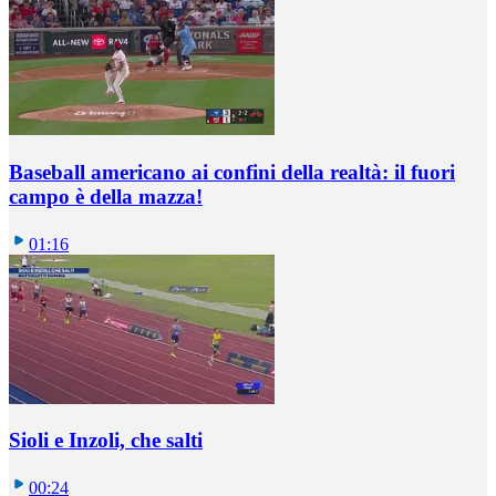
Baseball americano ai confini della realtà: il fuori
campo è della mazza!
01:16
Sioli e Inzoli, che salti
00:24