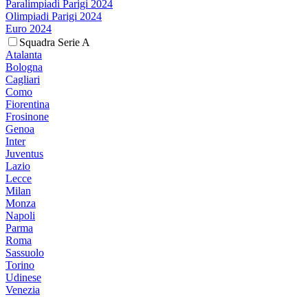
Paralimpiadi Parigi 2024
Olimpiadi Parigi 2024
Euro 2024
Squadra Serie A
Atalanta
Bologna
Cagliari
Como
Fiorentina
Frosinone
Genoa
Inter
Juventus
Lazio
Lecce
Milan
Monza
Napoli
Parma
Roma
Sassuolo
Torino
Udinese
Venezia