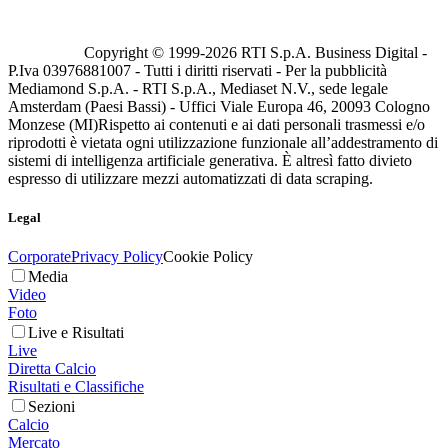
Copyright © 1999-
2026
RTI S.p.A. Business Digital -
P.Iva 03976881007 - Tutti i diritti riservati - Per la pubblicità
Mediamond S.p.A. - RTI S.p.A., Mediaset N.V., sede legale
Amsterdam (Paesi Bassi) - Uffici Viale Europa 46, 20093 Cologno
Monzese (MI)
Rispetto ai contenuti e ai dati personali trasmessi e/o
riprodotti è vietata ogni utilizzazione funzionale all’addestramento di
sistemi di intelligenza artificiale generativa. È altresì fatto divieto
espresso di utilizzare mezzi automatizzati di data scraping.
Legal
Corporate
Privacy Policy
Cookie Policy
Media
Video
Foto
Live e Risultati
Live
Diretta Calcio
Risultati e Classifiche
Sezioni
Calcio
Mercato