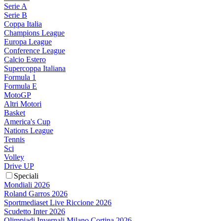
Serie A
Serie B
Coppa Italia
Champions League
Europa League
Conference League
Calcio Estero
Supercoppa Italiana
Formula 1
Formula E
MotoGP
Altri Motori
Basket
America's Cup
Nations League
Tennis
Sci
Volley
Drive UP
Speciali
Mondiali 2026
Roland Garros 2026
Sportmediaset Live Riccione 2026
Scudetto Inter 2026
Olimpiadi Invernali Milano Cortina 2026