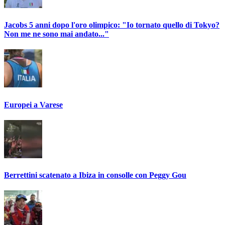
Jacobs 5 anni dopo l'oro olimpico: "Io tornato quello di Tokyo?
Non me ne sono mai andato..."
Europei a Varese
Berrettini scatenato a Ibiza in consolle con Peggy Gou