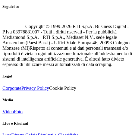
Seguici su
Copyright © 1999-
2026
RTI S.p.A. Business Digital -
P.Iva 03976881007 - Tutti i diritti riservati - Per la pubblicità
Mediamond S.p.A. - RTI S.p.A., Mediaset N.V., sede legale
Amsterdam (Paesi Bassi) - Uffici Viale Europa 46, 20093 Cologno
Monzese (MI)
Rispetto ai contenuti e ai dati personali trasmessi e/o
riprodotti è vietata ogni utilizzazione funzionale all’addestramento di
sistemi di intelligenza artificiale generativa. È altresì fatto divieto
espresso di utilizzare mezzi automatizzati di data scraping.
Legal
Corporate
Privacy Policy
Cookie Policy
Media
Video
Foto
Live e Risultati