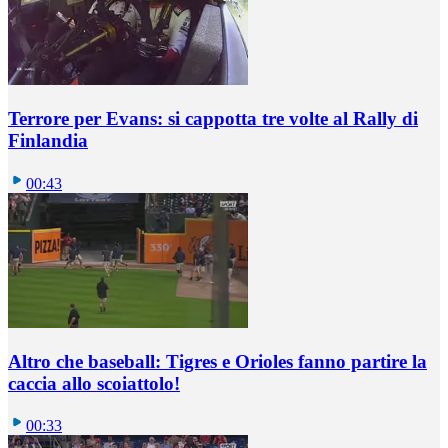
Terrore per Evans: si cappotta tre volte al Rally di
Finlandia
00:43
Altro che baseball: Tigres e Orioles fanno partire la
caccia allo scoiattolo!
00:33