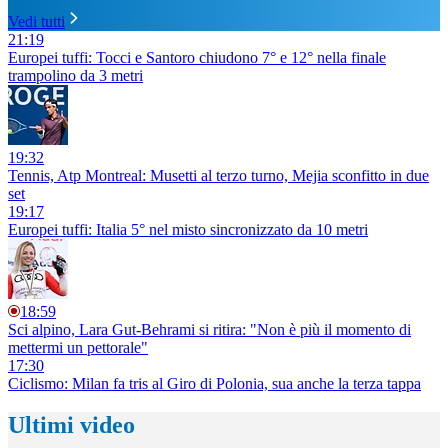
Vedi tutti
21:19
Europei tuffi: Tocci e Santoro chiudono 7° e 12° nella finale
trampolino da 3 metri
19:32
Tennis, Atp Montreal: Musetti al terzo turno, Mejia sconfitto in due
set
19:17
Europei tuffi: Italia 5° nel misto sincronizzato da 10 metri
18:59
Sci alpino, Lara Gut-Behrami si ritira: "Non è più il momento di
mettermi un pettorale"
17:30
Ciclismo: Milan fa tris al Giro di Polonia, sua anche la terza tappa
Ultimi video