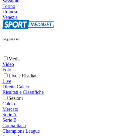
Sassuolo
Torino
Udinese
Venezia
Seguici su
Media
Video
Foto
Live e Risultati
Live
Diretta Calcio
Risultati e Classifiche
Sezioni
Calcio
Mercato
Serie A
Serie B
Coppa Italia
Champions League