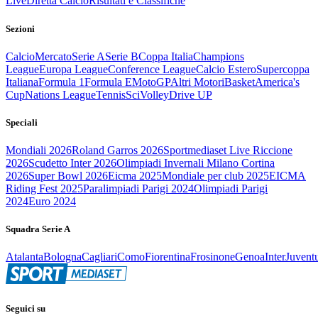
Live
Diretta Calcio
Risultati e Classifiche
Sezioni
Calcio
Mercato
Serie A
Serie B
Coppa Italia
Champions
League
Europa League
Conference League
Calcio Estero
Supercoppa
Italiana
Formula 1
Formula E
MotoGP
Altri Motori
Basket
America's
Cup
Nations League
Tennis
Sci
Volley
Drive UP
Speciali
Mondiali 2026
Roland Garros 2026
Sportmediaset Live Riccione
2026
Scudetto Inter 2026
Olimpiadi Invernali Milano Cortina
2026
Super Bowl 2026
Eicma 2025
Mondiale per club 2025
EICMA
Riding Fest 2025
Paralimpiadi Parigi 2024
Olimpiadi Parigi
2024
Euro 2024
Squadra Serie A
Atalanta
Bologna
Cagliari
Como
Fiorentina
Frosinone
Genoa
Inter
Juvent
Seguici su