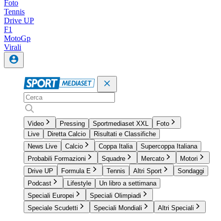
Foto
Tennis
Drive UP
F1
MotoGp
Virali
Video
Pressing
Sportmediaset XXL
Foto
Live
Diretta Calcio
Risultati e Classifiche
News Live
Calcio
Coppa Italia
Supercoppa Italiana
Probabili Formazioni
Squadre
Mercato
Motori
Drive UP
Formula E
Tennis
Altri Sport
Sondaggi
Podcast
Lifestyle
Un libro a settimana
Speciali Europei
Speciali Olimpiadi
Speciale Scudetti
Speciali Mondiali
Altri Speciali