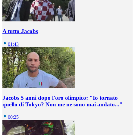
A tutto Jacobs
01:43
Jacobs 5 anni dopo l'oro olimpico: "Io tornato
quello di Tokyo? Non me ne sono mai andato..."
00:25