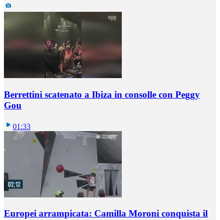
Berrettini scatenato a Ibiza in consolle con Peggy
Gou
01:33
Europei arrampicata: Camilla Moroni conquista il