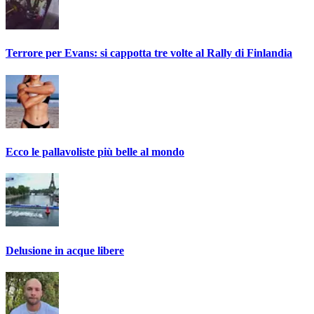
Terrore per Evans: si cappotta tre volte al Rally di Finlandia
Ecco le pallavoliste più belle al mondo
Delusione in acque libere