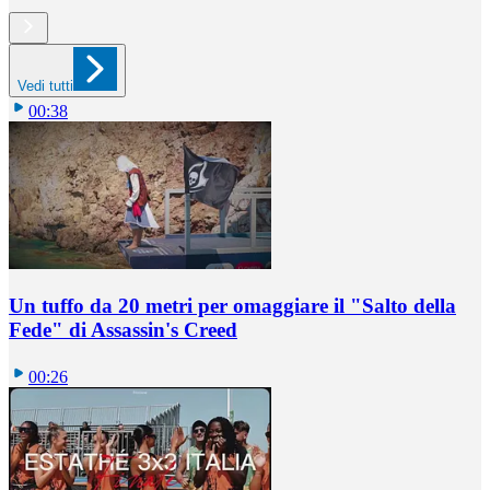
Vedi tutti
00:38
Un tuffo da 20 metri per omaggiare il "Salto della
Fede" di Assassin's Creed
00:26