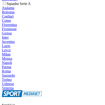
Squadra Serie A
Atalanta
Bologna
Cagliari
Como
Fiorentina
Frosinone
Genoa
Inter
Juventus
Lazio
Lecce
Milan
Monza
Napoli
Parma
Roma
Sassuolo
Torino
Udinese
Venezia
Seguici su