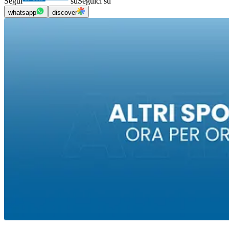
Segui
su
Seguici su
whatsapp
discover