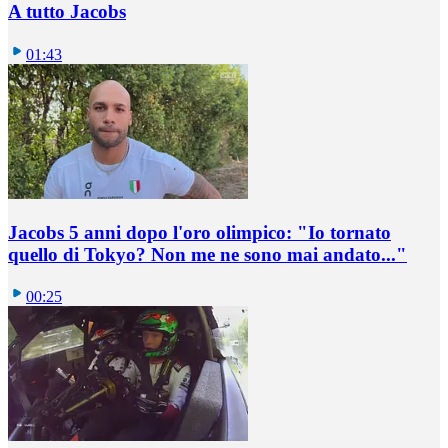
A tutto Jacobs
01:43
Jacobs 5 anni dopo l'oro olimpico: "Io tornato
quello di Tokyo? Non me ne sono mai andato..."
00:25