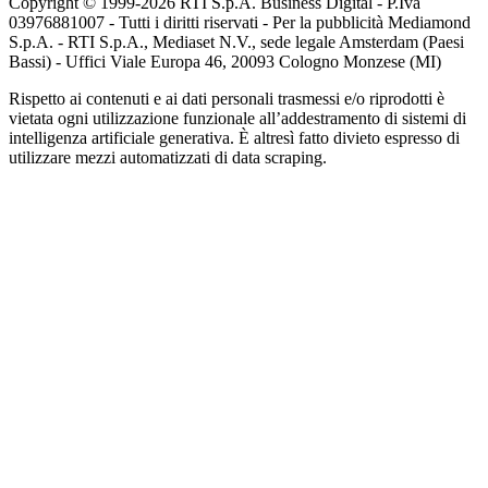
Copyright © 1999-
2026
RTI S.p.A. Business Digital - P.Iva
03976881007 - Tutti i diritti riservati - Per la pubblicità Mediamond
S.p.A. - RTI S.p.A., Mediaset N.V., sede legale Amsterdam (Paesi
Bassi) - Uffici Viale Europa 46, 20093 Cologno Monzese (MI)
Rispetto ai contenuti e ai dati personali trasmessi e/o riprodotti è
vietata ogni utilizzazione funzionale all’addestramento di sistemi di
intelligenza artificiale generativa. È altresì fatto divieto espresso di
utilizzare mezzi automatizzati di data scraping.