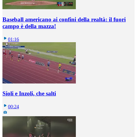
Baseball americano ai confini della realtà: il fuori
campo è della mazza!
01:16
Sioli e Inzoli, che salti
00:24