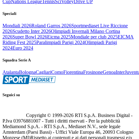
Cup
Nations League
Tennis
Sci
Volley
Drive UP
Speciali
Mondiali 2026
Roland Garros 2026
Sportmediaset Live Riccione
2026
Scudetto Inter 2026
Olimpiadi Invernali Milano Cortina
2026
Super Bowl 2026
Eicma 2025
Mondiale per club 2025
EICMA
Riding Fest 2025
Paralimpiadi Parigi 2024
Olimpiadi Parigi
2024
Euro 2024
Squadra Serie A
Atalanta
Bologna
Cagliari
Como
Fiorentina
Frosinone
Genoa
Inter
Juvent
Seguici su
Copyright © 1999-
2026
RTI S.p.A. Business Digital -
P.Iva 03976881007 - Tutti i diritti riservati - Per la pubblicità
Mediamond S.p.A. - RTI S.p.A., Mediaset N.V., sede legale
Amsterdam (Paesi Bassi) - Uffici Viale Europa 46, 20093 Cologno
Monzese (MI)
Rispetto ai contenuti e ai dati personali trasmessi e/o