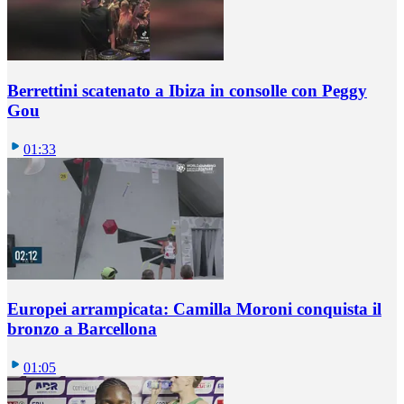
Berrettini scatenato a Ibiza in consolle con Peggy
Gou
01:33
Europei arrampicata: Camilla Moroni conquista il
bronzo a Barcellona
01:05