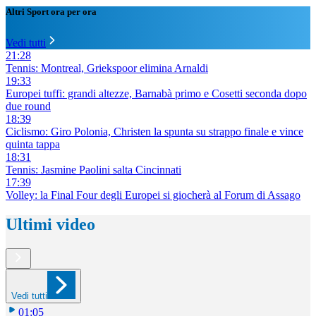
Altri Sport ora per ora
Vedi tutti
21:28
Tennis: Montreal, Griekspoor elimina Arnaldi
19:33
Europei tuffi: grandi altezze, Barnabà primo e Cosetti seconda dopo
due round
18:39
Ciclismo: Giro Polonia, Christen la spunta su strappo finale e vince
quinta tappa
18:31
Tennis: Jasmine Paolini salta Cincinnati
17:39
Volley: la Final Four degli Europei si giocherà al Forum di Assago
Ultimi video
Vedi tutti
01:05