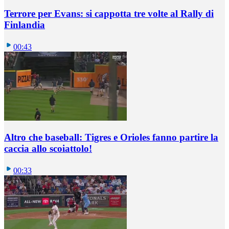
Terrore per Evans: si cappotta tre volte al Rally di
Finlandia
00:43
Altro che baseball: Tigres e Orioles fanno partire la
caccia allo scoiattolo!
00:33