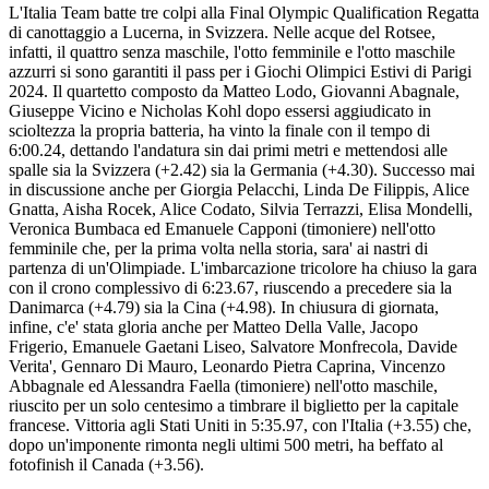
L'Italia Team batte tre colpi alla Final Olympic Qualification Regatta
di canottaggio a Lucerna, in Svizzera. Nelle acque del Rotsee,
infatti, il quattro senza maschile, l'otto femminile e l'otto maschile
azzurri si sono garantiti il pass per i Giochi Olimpici Estivi di Parigi
2024. Il quartetto composto da Matteo Lodo, Giovanni Abagnale,
Giuseppe Vicino e Nicholas Kohl dopo essersi aggiudicato in
scioltezza la propria batteria, ha vinto la finale con il tempo di
6:00.24, dettando l'andatura sin dai primi metri e mettendosi alle
spalle sia la Svizzera (+2.42) sia la Germania (+4.30). Successo mai
in discussione anche per Giorgia Pelacchi, Linda De Filippis, Alice
Gnatta, Aisha Rocek, Alice Codato, Silvia Terrazzi, Elisa Mondelli,
Veronica Bumbaca ed Emanuele Capponi (timoniere) nell'otto
femminile che, per la prima volta nella storia, sara' ai nastri di
partenza di un'Olimpiade. L'imbarcazione tricolore ha chiuso la gara
con il crono complessivo di 6:23.67, riuscendo a precedere sia la
Danimarca (+4.79) sia la Cina (+4.98). In chiusura di giornata,
infine, c'e' stata gloria anche per Matteo Della Valle, Jacopo
Frigerio, Emanuele Gaetani Liseo, Salvatore Monfrecola, Davide
Verita', Gennaro Di Mauro, Leonardo Pietra Caprina, Vincenzo
Abbagnale ed Alessandra Faella (timoniere) nell'otto maschile,
riuscito per un solo centesimo a timbrare il biglietto per la capitale
francese. Vittoria agli Stati Uniti in 5:35.97, con l'Italia (+3.55) che,
dopo un'imponente rimonta negli ultimi 500 metri, ha beffato al
fotofinish il Canada (+3.56).