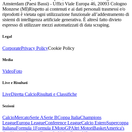
Amsterdam (Paesi Bassi) - Uffici Viale Europa 46, 20093 Cologno
Monzese (MI)
Rispetto ai contenuti e ai dati personali trasmessi e/o
riprodotti è vietata ogni utilizzazione funzionale all’addestramento di
sistemi di intelligenza artificiale generativa. È altresì fatto divieto
espresso di utilizzare mezzi automatizzati di data scraping.
Legal
Corporate
Privacy Policy
Cookie Policy
Media
Video
Foto
Live e Risultati
Live
Diretta Calcio
Risultati e Classifiche
Sezioni
Calcio
Mercato
Serie A
Serie B
Coppa Italia
Champions
League
Europa League
Conference League
Calcio Estero
Supercoppa
Italiana
Formula 1
Formula E
MotoGP
Altri Motori
Basket
America's