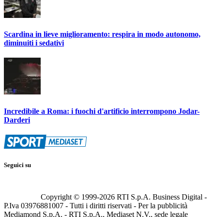
Scardina in lieve miglioramento: respira in modo autonomo,
diminuiti i sedativi
Incredibile a Roma: i fuochi d'artificio interrompono Jodar-
Darderi
Seguici su
Copyright © 1999-
2026
RTI S.p.A. Business Digital -
P.Iva 03976881007 - Tutti i diritti riservati - Per la pubblicità
Mediamond S.p.A. - RTI S.p.A., Mediaset N.V., sede legale