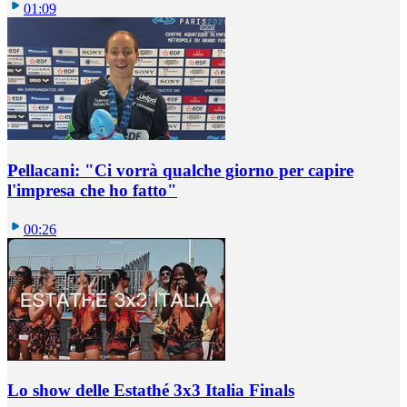
01:09
Pellacani: "Ci vorrà qualche giorno per capire
l'impresa che ho fatto"
00:26
Lo show delle Estathé 3x3 Italia Finals