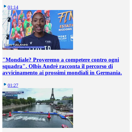
01:14
"Mondiale? Proveremo a competere contro ogni
squadra". Olbis Andrè racconta il percorso di
avvicinamento ai prossimi mondiali in Germania.
01:27