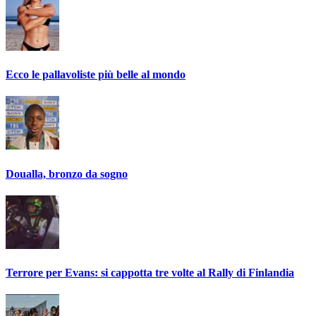
Ecco le pallavoliste più belle al mondo
Doualla, bronzo da sogno
Terrore per Evans: si cappotta tre volte al Rally di Finlandia