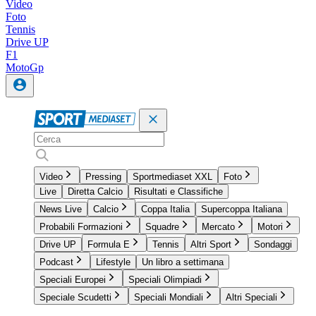
Video
Foto
Tennis
Drive UP
F1
MotoGp
Video
Pressing
Sportmediaset XXL
Foto
Live
Diretta Calcio
Risultati e Classifiche
News Live
Calcio
Coppa Italia
Supercoppa Italiana
Probabili Formazioni
Squadre
Mercato
Motori
Drive UP
Formula E
Tennis
Altri Sport
Sondaggi
Podcast
Lifestyle
Un libro a settimana
Speciali Europei
Speciali Olimpiadi
Speciale Scudetti
Speciali Mondiali
Altri Speciali