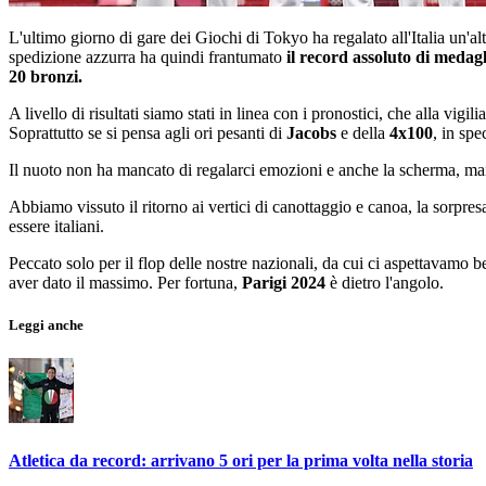
L'ultimo giorno di gare dei Giochi di Tokyo ha regalato all'Italia un'alt
spedizione azzurra ha quindi frantumato
il record assoluto di medagl
20 bronzi.
A livello di risultati siamo stati in linea con i pronostici, che alla vi
Soprattutto se si pensa agli ori pesanti di
Jacobs
e della
4x100
, in spe
Il nuoto non ha mancato di regalarci emozioni e anche la scherma, ma
Abbiamo vissuto il ritorno ai vertici di canottaggio e canoa, la sorpr
essere italiani.
Peccato solo per il flop delle nostre nazionali, da cui ci aspettavamo b
aver dato il massimo. Per fortuna,
Parigi 2024
è dietro l'angolo.
Leggi anche
Atletica da record: arrivano 5 ori per la prima volta nella storia