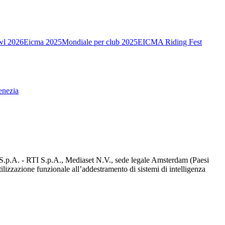
wl 2026
Eicma 2025
Mondiale per club 2025
EICMA Riding Fest
enezia
d S.p.A. - RTI S.p.A., Mediaset N.V., sede legale Amsterdam (Paesi
utilizzazione funzionale all’addestramento di sistemi di intelligenza