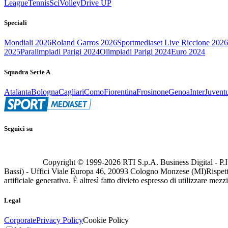
League
Tennis
Sci
Volley
Drive UP
Speciali
Mondiali 2026
Roland Garros 2026
Sportmediaset Live Riccione 2026
2025
Paralimpiadi Parigi 2024
Olimpiadi Parigi 2024
Euro 2024
Squadra Serie A
Atalanta
Bologna
Cagliari
Como
Fiorentina
Frosinone
Genoa
Inter
Juvent
Seguici su
Copyright © 1999-
2026
RTI S.p.A. Business Digital - P.I
Bassi) - Uffici Viale Europa 46, 20093 Cologno Monzese (MI)
Rispett
artificiale generativa. È altresì fatto divieto espresso di utilizzare mez
Legal
Corporate
Privacy Policy
Cookie Policy