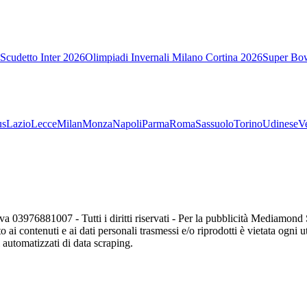
Scudetto Inter 2026
Olimpiadi Invernali Milano Cortina 2026
Super Bo
us
Lazio
Lecce
Milan
Monza
Napoli
Parma
Roma
Sassuolo
Torino
Udinese
V
va 03976881007 - Tutti i diritti riservati - Per la pubblicità Mediamon
o ai contenuti e ai dati personali trasmessi e/o riprodotti è vietata ogni 
zi automatizzati di data scraping.