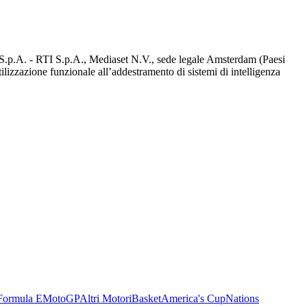
d S.p.A. - RTI S.p.A., Mediaset N.V., sede legale Amsterdam (Paesi
utilizzazione funzionale all’addestramento di sistemi di intelligenza
Formula E
MotoGP
Altri Motori
Basket
America's Cup
Nations