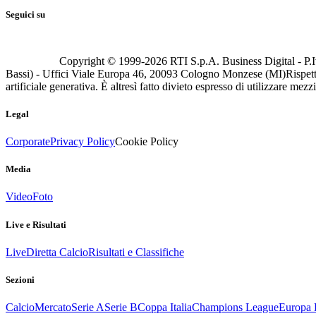
Seguici su
Copyright © 1999-
2026
RTI S.p.A. Business Digital - P.I
Bassi) - Uffici Viale Europa 46, 20093 Cologno Monzese (MI)
Rispett
artificiale generativa. È altresì fatto divieto espresso di utilizzare mez
Legal
Corporate
Privacy Policy
Cookie Policy
Media
Video
Foto
Live e Risultati
Live
Diretta Calcio
Risultati e Classifiche
Sezioni
Calcio
Mercato
Serie A
Serie B
Coppa Italia
Champions League
Europa 