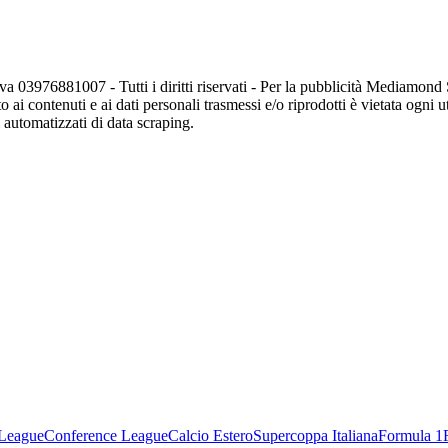
va 03976881007 - Tutti i diritti riservati - Per la pubblicità Mediamon
o ai contenuti e ai dati personali trasmessi e/o riprodotti è vietata ogni 
zi automatizzati di data scraping.
League
Conference League
Calcio Estero
Supercoppa Italiana
Formula 1