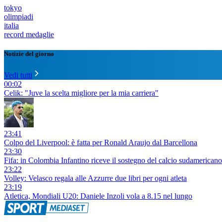
tokyo
olimpiadi
italia
record medaglie
Notizie del giorno
Vedi tutti
00:02
Celik: "Juve la scelta migliore per la mia carriera"
23:41
Colpo del Liverpool: è fatta per Ronald Araujo dal Barcellona
23:30
Fifa: in Colombia Infantino riceve il sostegno del calcio sudamericano
23:22
Volley: Velasco regala alle Azzurre due libri per ogni atleta
23:19
Atletica, Mondiali U20: Daniele Inzoli vola a 8.15 nel lungo