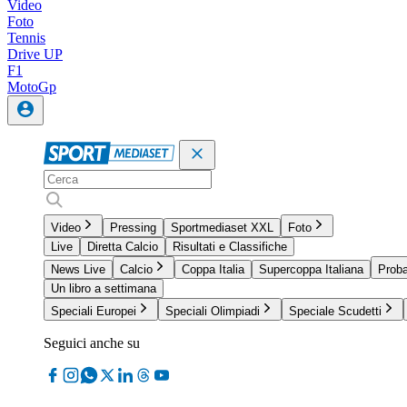
Video
Foto
Tennis
Drive UP
F1
MotoGp
Video
Pressing
Sportmediaset XXL
Foto
Live
Diretta Calcio
Risultati e Classifiche
News Live
Calcio
Coppa Italia
Supercoppa Italiana
Proba
Un libro a settimana
Speciali Europei
Speciali Olimpiadi
Speciale Scudetti
Seguici anche su