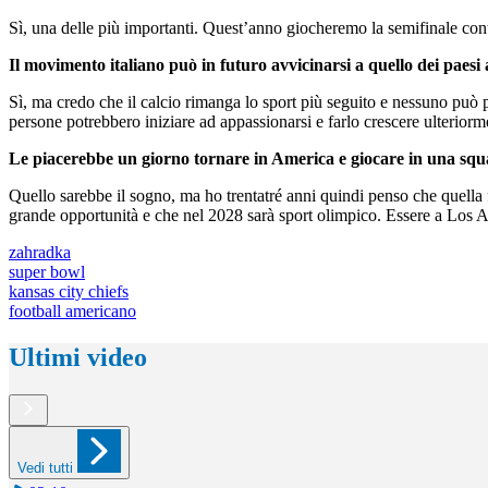
Sì, una delle più importanti. Quest’anno giocheremo la semifinale cont
Il movimento italiano può in futuro avvicinarsi a quello dei paesi
Sì, ma credo che il calcio rimanga lo sport più seguito e nessuno può p
persone potrebbero iniziare ad appassionarsi e farlo crescere ulterior
Le piacerebbe un giorno tornare in America e giocare in una sq
Quello sarebbe il sogno, ma ho trentatré anni quindi penso che quella f
grande opportunità e che nel 2028 sarà sport olimpico. Essere a Los 
zahradka
super bowl
kansas city chiefs
football americano
Ultimi video
Vedi tutti