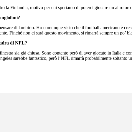
ro la Finlandia, motivo per cui speriamo di poterci giocare un altro oro
 anglofoni?
ensare di lambirlo. Ho comunque visto che il football americano è cresciu
mente. Finché non ci sarà questo movimento, si rimarrà sempre un po’ bl
uadra di NFL?
inestra sia già chiusa. Sono contento però di aver giocato in Italia e c
Angeles sarebbe fantastico, però l’NFL rimarrà probabilmente soltanto u