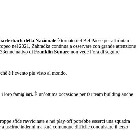
uarterback della Nazionale
è tornato nel Bel Paese per affrontare
 europeo nel 2021, Zahradka continua a osservare con grande attenzione
 33enne nativo di
Franklin Square
non vede l’ora di seguire.
erché è l’evento più visto al mondo.
i loro famigliari. È un’ottima occasione per far team building anche
 troppe sfide ravvicinate e nei play-off potrebbe esserci una squadra
e a uscirne indenni ma sarà comunque difficile conquistare il terzo