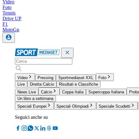
Video
Foto
Tennis
Drive UP
F1
MotoGp
Video
Pressing
Sportmediaset XXL
Foto
Live
Diretta Calcio
Risultati e Classifiche
News Live
Calcio
Coppa Italia
Supercoppa Italiana
Proba
Un libro a settimana
Speciali Europei
Speciali Olimpiadi
Speciale Scudetti
Seguici anche su