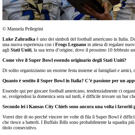
© Manuela Pellegrini
Luke Zahradka
è uno dei simboli del football americano in Italia. D
una nuova esperienza con i
Frogs Legnano
in attesa di regalare nuo
agli
Stati Uniti
, la sua terra d’origine, dove il prossimo 10 febbraio a
Come vive il Super Bowl essendo originario degli Stati Uniti?
Di solito organizziamo un enorme festa insieme ai famigliari e amici, 
Quanto è sentito il Super Bowl in Italia? C’è passione per un a
Essendo qui per giocare football americano, tendenzialmente ci organi
se, svolgendosi la domenica sera sul tardi, è difficile trovare un bar c
Secondo lei i Kansas City Chiefs sono ancora una volta i favoriti p
Vorrei dire di no perché vincere tre volte di fila il Super Bowl è diffi
che riesce a batterli. I Buffalo Bills sono probabilmente la squadra pi
titolo consecutivo.