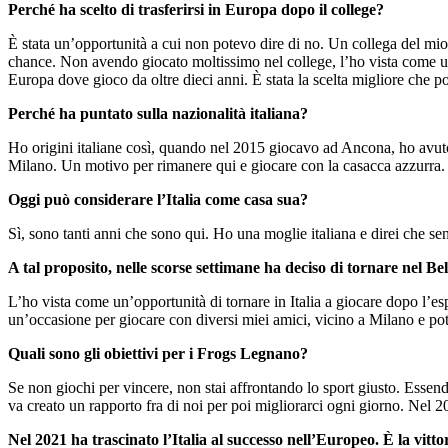
Perché ha scelto di trasferirsi in Europa dopo il college?
È stata un’opportunità a cui non potevo dire di no. Un collega del mio
chance. Non avendo giocato moltissimo nel college, l’ho vista come un’
Europa dove gioco da oltre dieci anni. È stata la scelta migliore che 
Perché ha puntato sulla nazionalità italiana?
Ho origini italiane così, quando nel 2015 giocavo ad Ancona, ho avuto 
Milano. Un motivo per rimanere qui e giocare con la casacca azzurra
Oggi può considerare l’Italia come casa sua?
Sì, sono tanti anni che sono qui. Ho una moglie italiana e direi che se
A tal proposito, nelle scorse settimane ha deciso di tornare nel 
L’ho vista come un’opportunità di tornare in Italia a giocare dopo l’e
un’occasione per giocare con diversi miei amici, vicino a Milano e p
Quali sono gli obiettivi per i Frogs Legnano?
Se non giochi per vincere, non stai affrontando lo sport giusto. Essen
va creato un rapporto fra di noi per poi migliorarci ogni giorno. Nel 2
Nel 2021 ha trascinato l’Italia al successo nell’Europeo. È la vitt