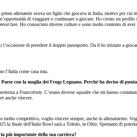
 primo allenatore aveva un figlio che giocava in Italia, motivo per cui
opportunità di viaggiare e continuare a giocare. Ho creato un profilo su
potessi fare. Ho conosciuto diverse culture e sono molto contento di aver
l’occasione di prendere il doppio passaporto. Da lì ho iniziato a giocar
.
nto l’Italia come casa mia.
Bel Paese con la maglia dei Frogs Legnano. Perché ha deciso di pun
sperienza a Francoforte. C’erano diverse squadre che mi hanno contattat
oter anche vincere.
do molto competitivo, voglio vincere sempre, anche in allenamento. Vogl
025 la finale dell'Italia Bowl sarà a Toledo, in Ohio. Speriamo di poterl
oria più importante della sua carriera?