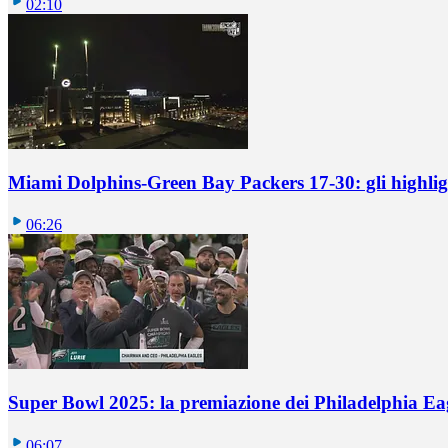
02:10
Miami Dolphins-Green Bay Packers 17-30: gli highlig
06:26
Super Bowl 2025: la premiazione dei Philadelphia Ea
06:07