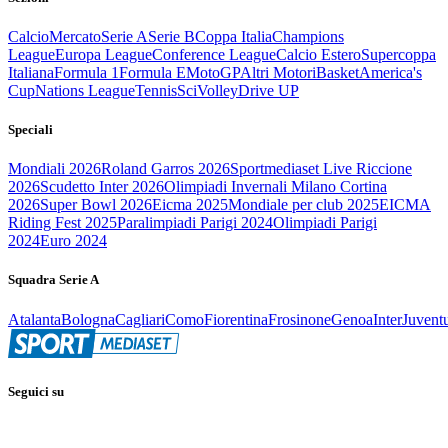
Calcio
Mercato
Serie A
Serie B
Coppa Italia
Champions
League
Europa League
Conference League
Calcio Estero
Supercoppa
Italiana
Formula 1
Formula E
MotoGP
Altri Motori
Basket
America's
Cup
Nations League
Tennis
Sci
Volley
Drive UP
Speciali
Mondiali 2026
Roland Garros 2026
Sportmediaset Live Riccione
2026
Scudetto Inter 2026
Olimpiadi Invernali Milano Cortina
2026
Super Bowl 2026
Eicma 2025
Mondiale per club 2025
EICMA
Riding Fest 2025
Paralimpiadi Parigi 2024
Olimpiadi Parigi
2024
Euro 2024
Squadra Serie A
Atalanta
Bologna
Cagliari
Como
Fiorentina
Frosinone
Genoa
Inter
Juvent
Seguici su