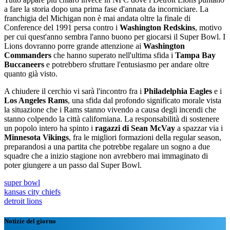
a fare la storia dopo una prima fase d'annata da incorniciare. La
franchigia del Michigan non è mai andata oltre la finale di
Conference del 1991 persa contro i
Washington Redskins
, motivo
per cui quest'anno sembra l'anno buono per giocarsi il Super Bowl. I
Lions dovranno porre grande attenzione ai
Washington
Commanders
che hanno superato nell'ultima sfida i
Tampa Bay
Buccaneers
e potrebbero sfruttare l'entusiasmo per andare oltre
quanto già visto.
A chiudere il cerchio vi sarà l'incontro fra i
Philadelphia Eagles
e i
Los Angeles Rams
, una sfida dal profondo significato morale vista
la situazione che i Rams stanno vivendo a causa degli incendi che
stanno colpendo la città californiana. La responsabilità di sostenere
un popolo intero ha spinto i
ragazzi di Sean McVay
a spazzar via i
Minnesota Vikings
, fra le migliori formazioni della regular season,
preparandosi a una partita che potrebbe regalare un sogno a due
squadre che a inizio stagione non avrebbero mai immaginato di
poter giungere a un passo dal Super Bowl.
super bowl
kansas city chiefs
detroit lions
Notizie del giorno