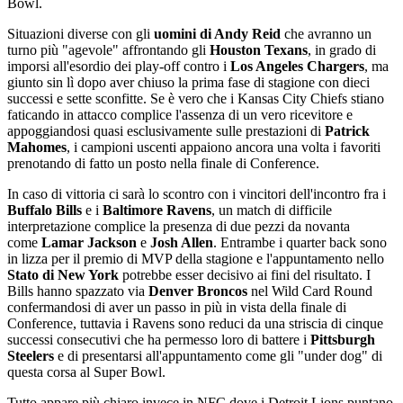
Bowl.
Situazioni diverse con gli
uomini di Andy Reid
che avranno un
turno più "agevole" affrontando gli
Houston Texans
, in grado di
imporsi all'esordio dei play-off contro i
Los Angeles Chargers
, ma
giunto sin lì dopo aver chiuso la prima fase di stagione con dieci
successi e sette sconfitte. Se è vero che i Kansas City Chiefs stiano
faticando in attacco complice l'assenza di un vero ricevitore e
appoggiandosi quasi esclusivamente sulle prestazioni di
Patrick
Mahomes
, i campioni uscenti appaiono ancora una volta i favoriti
prenotando di fatto un posto nella finale di Conference.
In caso di vittoria ci sarà lo scontro con i vincitori dell'incontro fra i
Buffalo Bills
e i
Baltimore Ravens
, un match di difficile
interpretazione complice la presenza di due pezzi da novanta
come
Lamar Jackson
e
Josh Allen
. Entrambe i quarter back sono
in lizza per il premio di MVP della stagione e l'appuntamento nello
Stato di New York
potrebbe esser decisivo ai fini del risultato. I
Bills hanno spazzato via
Denver Broncos
nel Wild Card Round
confermandosi di aver un passo in più in vista della finale di
Conference, tuttavia i Ravens sono reduci da una striscia di cinque
successi consecutivi che ha permesso loro di battere i
Pittsburgh
Steelers
e di presentarsi all'appuntamento come gli "under dog" di
questa corsa al Super Bowl.
Tutto appare più chiaro invece in NFC dove i Detroit Lions puntano