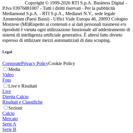
Copyright © 1999-
2026
RTI S.p.A. Business Digital -
P.Iva 03976881007 - Tutti i diritti riservati - Per la pubblicità
Mediamond S.p.A. - RTI S.p.A., Mediaset N.V., sede legale
Amsterdam (Paesi Bassi) - Uffici Viale Europa 46, 20093 Cologno
Monzese (MI)
Rispetto ai contenuti e ai dati personali trasmessi e/o
riprodotti è vietata ogni utilizzazione funzionale all’addestramento di
sistemi di intelligenza artificiale generativa. È altresì fatto divieto
espresso di utilizzare mezzi automatizzati di data scraping.
Legal
Corporate
Privacy Policy
Cookie Policy
Media
Video
Foto
Live e Risultati
Live
Diretta Calcio
Risultati e Classifiche
Sezioni
Calcio
Mercato
Serie A
Serie B