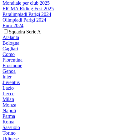
Mondiale per club 2025
EICMA Riding Fest 2025
Paralimpiadi Parigi 2024
Olimpiadi Parigi 2024
Euro 2024
Squadra Serie A
Atalanta
Bologna
Cagliari
Como
Fiorentina
Frosinone
Genoa
Inter
Juventus
Lazio
Lecce
Milan
Monza
Napoli
Parma
Roma
Sassuolo
Torino
Udinese