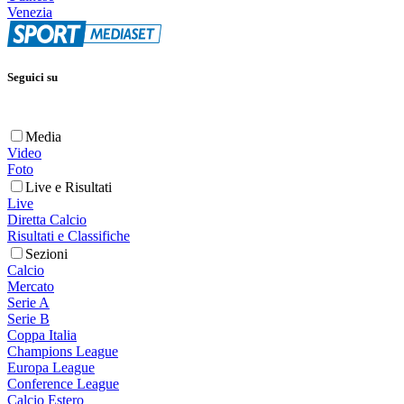
Venezia
Seguici su
Media
Video
Foto
Live e Risultati
Live
Diretta Calcio
Risultati e Classifiche
Sezioni
Calcio
Mercato
Serie A
Serie B
Coppa Italia
Champions League
Europa League
Conference League
Calcio Estero