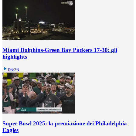
Miami Dolphins-Green Bay Packers 17-30: gli
highlights
06:26
Super Bowl 2025: la premiazione dei Philadelphia
Eagles