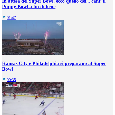
In attesa del Super Bowl, ecco quello dei... cani: il
Puppy Bowl a fin di bene
01:47
Kansas City e Philadelphia si preparano al Super
Bowl
00:35