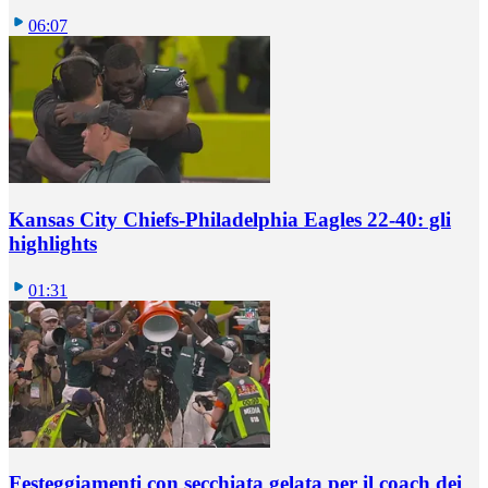
06:07
Kansas City Chiefs-Philadelphia Eagles 22-40: gli
highlights
01:31
Festeggiamenti con secchiata gelata per il coach dei