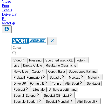
Video
Foto
Tennis
Drive UP
F1
MotoGp
Video
Pressing
Sportmediaset XXL
Foto
Live
Diretta Calcio
Risultati e Classifiche
News Live
Calcio
Coppa Italia
Supercoppa Italiana
Probabili Formazioni
Squadre
Mercato
Motori
Drive UP
Formula E
Tennis
Altri Sport
Sondaggi
Podcast
Lifestyle
Un libro a settimana
Speciali Europei
Speciali Olimpiadi
Speciale Scudetti
Speciali Mondiali
Altri Speciali