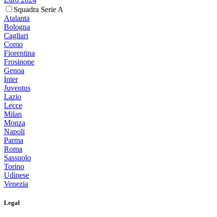
Squadra Serie A
Atalanta
Bologna
Cagliari
Como
Fiorentina
Frosinone
Genoa
Inter
Juventus
Lazio
Lecce
Milan
Monza
Napoli
Parma
Roma
Sassuolo
Torino
Udinese
Venezia
Legal