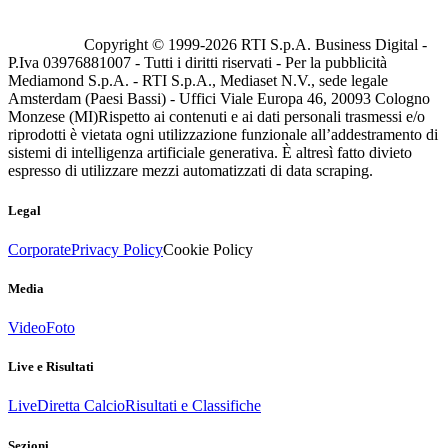
Copyright © 1999-
2026
RTI S.p.A. Business Digital -
P.Iva 03976881007 - Tutti i diritti riservati - Per la pubblicità
Mediamond S.p.A. - RTI S.p.A., Mediaset N.V., sede legale
Amsterdam (Paesi Bassi) - Uffici Viale Europa 46, 20093 Cologno
Monzese (MI)
Rispetto ai contenuti e ai dati personali trasmessi e/o
riprodotti è vietata ogni utilizzazione funzionale all’addestramento di
sistemi di intelligenza artificiale generativa. È altresì fatto divieto
espresso di utilizzare mezzi automatizzati di data scraping.
Legal
Corporate
Privacy Policy
Cookie Policy
Media
Video
Foto
Live e Risultati
Live
Diretta Calcio
Risultati e Classifiche
Sezioni