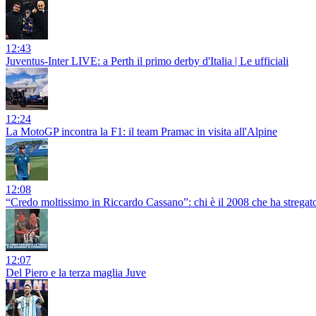
12:43
Juventus-Inter LIVE: a Perth il primo derby d'Italia | Le ufficiali
12:24
La MotoGP incontra la F1: il team Pramac in visita all'Alpine
12:08
“Credo moltissimo in Riccardo Cassano”: chi è il 2008 che ha stregat
12:07
Del Piero e la terza maglia Juve