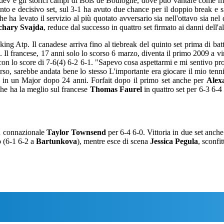
dvedev e gli storici campi di Bois de Boulogne, dove può vantare come ma
into e decisivo set, sul 3-1 ha avuto due chance per il doppio break e s
he ha levato il servizio al più quotato avversario sia nell'ottavo sia nel
chary Svajda
, reduce dal successo in quattro set firmato ai danni dell'a
king Atp. Il canadese arriva fino al tiebreak del quinto set prima di bat
. Il francese, 17 anni solo lo scorso 6 marzo, diventa il primo 2009 a v
con lo score di 7-6(4) 6-2 6-1. "Sapevo cosa aspettarmi e mi sentivo pro
erso, sarebbe andata bene lo stesso L'importante era giocare il mio te
e in un Major dopo 24 anni. Forfait dopo il primo set anche per
Alex
che ha la meglio sul francese
Thomas Faurel
in quattro set per 6-3 6-4 
la connazionale
Taylor Townsend
per 6-4 6-0. Vittoria in due set anch
o
(6-1 6-2 a
Bartunkova
), mentre esce di scena
Jessica Pegula
, sconfi