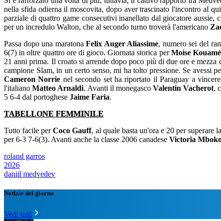
Si è rafforzato una volta di più, tuttavia, il cattivo rapporto tra Me
nella sfida odierna il moscovita, dopo aver trascinato l'incontro al qu
parziale di quattro game consecutivi inanellato dal giocatore aussie, c
per un incredulo Walton, che al secondo turno troverà l'americano
Za
Passa dopo una maratona
Felix Auger Aliassime
, numero sei del ran
6(7) in oltre quattro ore di gioco. Giornata storica per
Moise Kouamé
21 anni prima. Il croato si arrende dopo poco più di due ore e mezza 
campione Slam, in un certo senso, mi ha tolto pressione. Se avessi p
Cameron Norrie
nel secondo set ha riportato il Paraguay a vincer
l'italiano
Matteo Arnaldi
. Avanti il monegasco
Valentin Vacherot
, 
5 6-4 dal portoghese
Jaime Faria
.
TABELLONE FEMMINILE
Tutto facile per
Coco Gauff
, al quale basta un'ora e 20 per superare 
per 6-3 7-6(3). Avanti anche la classe 2006 canadese
Victoria Mbok
roland garros
2026
daniil medvedev
Notizie del giorno
Vedi tutti