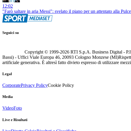
12:02
"Farò saltare in aria Messi": svelato il piano per un attentato alla Pulc
Seguici su
Copyright © 1999-
2026
RTI S.p.A. Business Digital - P.I
Bassi) - Uffici Viale Europa 46, 20093 Cologno Monzese (MI)
Rispett
artificiale generativa. È altresì fatto divieto espresso di utilizzare mez
Legal
Corporate
Privacy Policy
Cookie Policy
Media
Video
Foto
Live e Risultati