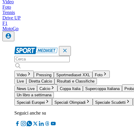
Video
Foto
Tennis
Drive UP
F1
MotoGp
Video
Pressing
Sportmediaset XXL
Foto
Live
Diretta Calcio
Risultati e Classifiche
News Live
Calcio
Coppa Italia
Supercoppa Italiana
Proba
Un libro a settimana
Speciali Europei
Speciali Olimpiadi
Speciale Scudetti
Seguici anche su