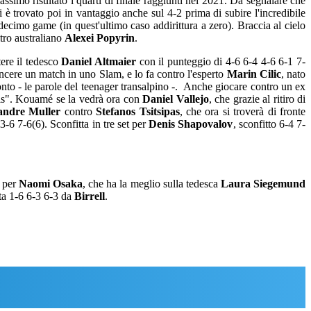
ssimo risultato i quarti di finale raggiunti nel 2021. Da segnalare che
i è trovato poi in vantaggio anche sul 4-2 prima di subire l'incredibile
 decimo game (in quest'ultimo caso addirittura a zero). Braccia al cielo
ltro australiano
Alexei Popyrin
.
tere il tedesco
Daniel Altmaier
con il punteggio di 4-6 6-4 4-6 6-1 7-
incere un match in uno Slam, e lo fa contro l'esperto
Marin Cilic
, nato
nto - le parole del teenager transalpino -. Anche giocare contro un ex
nnis". Kouamé se la vedrà ora con
Daniel Vallejo
, che grazie al ritiro di
andre Muller
contro
Stefanos Tsitsipas
, che ora si troverà di fronte
3-6 7-6(6). Sconfitta in tre set per
Denis Shapovalov
, sconfitto 6-4 7-
e per
Naomi Osaka
, che ha la meglio sulla tedesca
Laura Siegemund
tta 1-6 6-3 6-3 da
Birrell
.