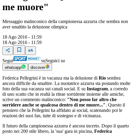
me muore"
Messaggio malinconico della campionessa azzurra che sembra non
aver smaltito la delusione olimpica
18 Ago 2016 - 11:59
18 Ago 2016 - 11:59
Segui
su
Seguici su
whatsapp
discover
Federica Pellegrini è in vacanza ma la delusione di
Rio
sembra
ancora difficile da smaltire. La nuotatrice azzurra sta postando molte
foto della sua vacanza sui canali social. E su
Instagram
, a corredo
di uno scatto che in realtà la ritrae sorridente insieme alle amiche,
scrive un commento malinconico:
"Non posso far altro che
sorridere anche se qualcosa dentro di me muore..."
. Questo il
pensiero che la Pellegrini ha affidato ai social, scatenando poi le
reazioni dei suoi fan, tutte di sostegno e di vicinanza.
Il futuro della campionessa azzurra è ancora incerto. Dopo il quarto
posto nei 200 stile libero, la 'sua' gara in piscina,
Federica