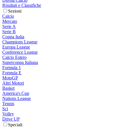
Diretta Calcio
Risultati e Classifiche
Sezioni
Calcio
Mercato
Serie A
Serie B
Coppa Italia
Champions League
Europa League
Conference League
Calcio Estero
Supercoppa Italiana
Formula 1
Formula E
MotoGP
Altri Motori
Basket
America's Cup
Nations League
Tennis
Sci
Volley
Drive UP
Speciali