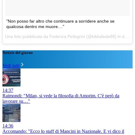
"Non posso far altro che continuare a sorridere anche se
qualcosa dentro me muore...."
Una foto pubblicata da Federica Pellegrini (@kikkafede88) in data:
1
Notizie del giorno
Vedi tutti
14:37
Raimondi: "Milan, si vede la filosofia di Amorim. C'è però da
lavorare su…"
14:36
Accomando: "Ecco lo staff di Mancini in Nazionale. E vi dico il