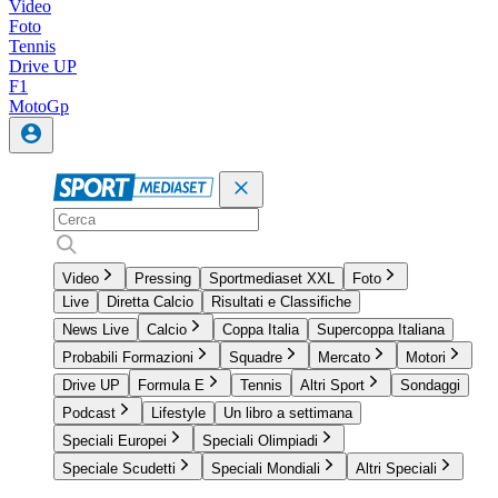
Video
Foto
Tennis
Drive UP
F1
MotoGp
Video
Pressing
Sportmediaset XXL
Foto
Live
Diretta Calcio
Risultati e Classifiche
News Live
Calcio
Coppa Italia
Supercoppa Italiana
Probabili Formazioni
Squadre
Mercato
Motori
Drive UP
Formula E
Tennis
Altri Sport
Sondaggi
Podcast
Lifestyle
Un libro a settimana
Speciali Europei
Speciali Olimpiadi
Speciale Scudetti
Speciali Mondiali
Altri Speciali