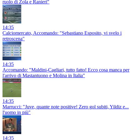
ruolo di Zola e Ranieri"
14:35
Calciomercato, Accomando: "Sebastiano Esposito, vi svelo i
retroscena"
14:35
Accomando: "Maldini-Cagliari, tutto fatto! Ecco cosa manca per
l'arrivo di Mastantuono e Molina in Italia"
14:35
Marrucci: "Juve, quante note positive! Zero gol subiti, Yildiz e...
l'uomo in più"
14:35