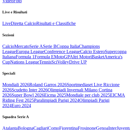
Video
Foto
Live e Risultati
Live
Diretta Calcio
Risultati e Classifiche
Sezioni
Calcio
Mercato
Serie A
Serie B
Coppa Italia
Champions
League
Europa League
Conference League
Calcio Estero
Supercoppa
Italiana
Formula 1
Formula E
MotoGP
Altri Motori
Basket
America's
Cup
Nations League
Tennis
Sci
Volley
Drive UP
Speciali
Mondiali 2026
Roland Garros 2026
Sportmediaset Live Riccione
2026
Scudetto Inter 2026
Olimpiadi Invernali Milano Cortina
2026
Super Bowl 2026
Eicma 2025
Mondiale per club 2025
EICMA
Riding Fest 2025
Paralimpiadi Parigi 2024
Olimpiadi Parigi
2024
Euro 2024
Squadra Serie A
Atalanta
Bologna
Cagliari
Como
Fiorentina
Frosinone
Genoa
Inter
Juvent