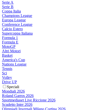
Serie A
Serie B
Coppa Italia
Champions League
Europa League
Conference League
Calcio Estero
Supercoppa Italiana
Formula 1
Formula E
MotoGP
Altri Motori
Basket
America's Cup
Nations League
Tennis
Sci
Volley
Drive UP
Speciali
Mondiali 2026
Roland Garros 2026
Sportmediaset Live Riccione 2026
Scudetto Inter 2026
Olimpiadi Invernali Milano Cortina 2026