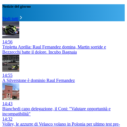
Notizie del giorno
Vedi tutti
14:56
Tripletta Aprilia: Raul Fernandez domina, Martin sorride e
Bezzecchi batte il dolore. Incubo Bagnaia
14:55
A Silverstone è dominio Raul Fernandez
14:43
Bianchedi capo delegazione, il Coni: "Valutare opportunità e
incompatibilità"
14:32
Volley, le azzurre di Velasco volano in Polonia per ultimo test pre-