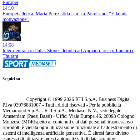
Europei
14:10
Europei atletica, Maria Perez sfida l'amica Palmisano: "È la mia
motivazione"
14:08
Inter rientrata in Italia: Stones debutta ad Appiano, riecco Lautaro e
Thuram
Seguici su
Copyright © 1999-
2026
RTI S.p.A. Business Digital -
P.Iva 03976881007 - Tutti i diritti riservati - Per la pubblicità
Mediamond S.p.A. - RTI S.p.A., Mediaset N.V., sede legale
Amsterdam (Paesi Bassi) - Uffici Viale Europa 46, 20093 Cologno
Monzese (MI)
Rispetto ai contenuti e ai dati personali trasmessi e/o
riprodotti è vietata ogni utilizzazione funzionale all’addestramento di
sistemi di intelligenza artificiale generativa. È altresì fatto divieto
espresso di utilizzare mezzi automatizzati di data scraping.