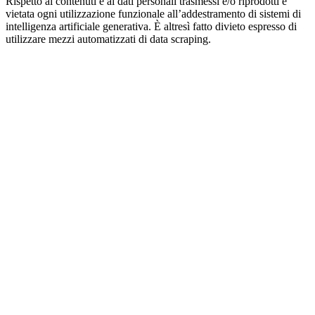
Rispetto ai contenuti e ai dati personali trasmessi e/o riprodotti è
vietata ogni utilizzazione funzionale all’addestramento di sistemi di
intelligenza artificiale generativa. È altresì fatto divieto espresso di
utilizzare mezzi automatizzati di data scraping.