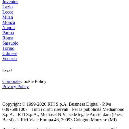
Juventus
Lazio
Lecce
Milan
Monza
Napoli
Parma
Roma
Sassuolo
Torino
Udinese
Venezia
Legal
Corporate
Cookie Policy
Privacy Policy
Copyright © 1999-
2026
RTI S.p.A. Business Digital - P.Iva
03976881007 - Tutti i diritti riservati - Per la pubblicità Mediamond
S.p.A. - RTI S.p.A., Mediaset N.V., sede legale Amsterdam (Paesi
Bassi) - Uffici Viale Europa 46, 20093 Cologno Monzese (MI)