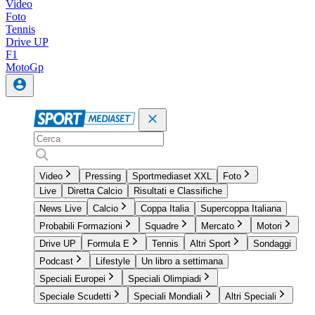
Video
Foto
Tennis
Drive UP
F1
MotoGp
Video
Pressing
Sportmediaset XXL
Foto
Live
Diretta Calcio
Risultati e Classifiche
News Live
Calcio
Coppa Italia
Supercoppa Italiana
Probabili Formazioni
Squadre
Mercato
Motori
Drive UP
Formula E
Tennis
Altri Sport
Sondaggi
Podcast
Lifestyle
Un libro a settimana
Speciali Europei
Speciali Olimpiadi
Speciale Scudetti
Speciali Mondiali
Altri Speciali