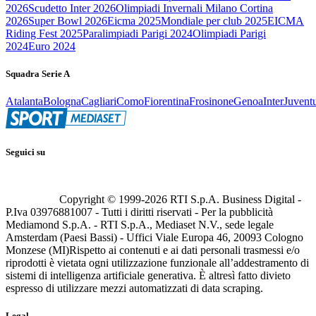
2026
Scudetto Inter 2026
Olimpiadi Invernali Milano Cortina
2026
Super Bowl 2026
Eicma 2025
Mondiale per club 2025
EICMA
Riding Fest 2025
Paralimpiadi Parigi 2024
Olimpiadi Parigi
2024
Euro 2024
Squadra Serie A
Atalanta
Bologna
Cagliari
Como
Fiorentina
Frosinone
Genoa
Inter
Juvent
Seguici su
Copyright © 1999-
2026
RTI S.p.A. Business Digital -
P.Iva 03976881007 - Tutti i diritti riservati - Per la pubblicità
Mediamond S.p.A. - RTI S.p.A., Mediaset N.V., sede legale
Amsterdam (Paesi Bassi) - Uffici Viale Europa 46, 20093 Cologno
Monzese (MI)
Rispetto ai contenuti e ai dati personali trasmessi e/o
riprodotti è vietata ogni utilizzazione funzionale all’addestramento di
sistemi di intelligenza artificiale generativa. È altresì fatto divieto
espresso di utilizzare mezzi automatizzati di data scraping.
Legal