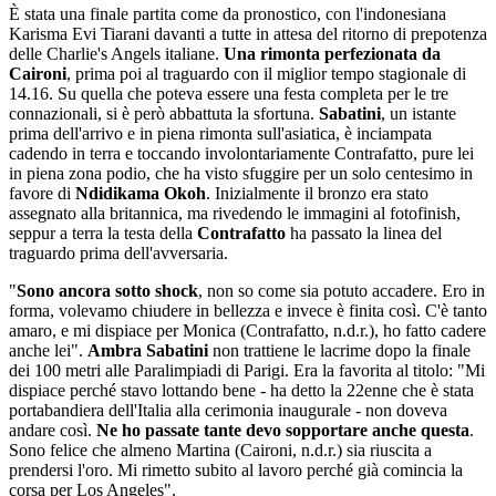
È stata una finale partita come da pronostico, con l'indonesiana
Karisma Evi Tiarani davanti a tutte in attesa del ritorno di prepotenza
delle Charlie's Angels italiane.
Una rimonta perfezionata da
Caironi
, prima poi al traguardo con il miglior tempo stagionale di
14.16. Su quella che poteva essere una festa completa per le tre
connazionali, si è però abbattuta la sfortuna.
Sabatini
, un istante
prima dell'arrivo e in piena rimonta sull'asiatica, è inciampata
cadendo in terra e toccando involontariamente Contrafatto, pure lei
in piena zona podio, che ha visto sfuggire per un solo centesimo in
favore di
Ndidikama Okoh
. Inizialmente il bronzo era stato
assegnato alla britannica, ma rivedendo le immagini al fotofinish,
seppur a terra la testa della
Contrafatto
ha passato la linea del
traguardo prima dell'avversaria.
"
Sono ancora sotto shock
, non so come sia potuto accadere. Ero in
forma, volevamo chiudere in bellezza e invece è finita così. C'è tanto
amaro, e mi dispiace per Monica (Contrafatto, n.d.r.), ho fatto cadere
anche lei".
Ambra Sabatini
non trattiene le lacrime dopo la finale
dei 100 metri alle Paralimpiadi di Parigi. Era la favorita al titolo: "Mi
dispiace perché stavo lottando bene - ha detto la 22enne che è stata
portabandiera dell'Italia alla cerimonia inaugurale - non doveva
andare così.
Ne ho passate tante devo sopportare anche questa
.
Sono felice che almeno Martina (Caironi, n.d.r.) sia riuscita a
prendersi l'oro. Mi rimetto subito al lavoro perché già comincia la
corsa per Los Angeles".