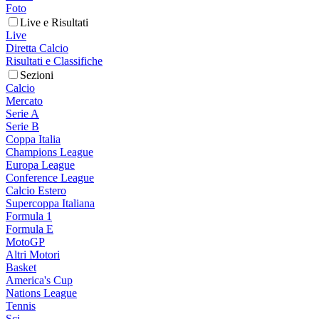
Foto
Live e Risultati
Live
Diretta Calcio
Risultati e Classifiche
Sezioni
Calcio
Mercato
Serie A
Serie B
Coppa Italia
Champions League
Europa League
Conference League
Calcio Estero
Supercoppa Italiana
Formula 1
Formula E
MotoGP
Altri Motori
Basket
America's Cup
Nations League
Tennis
Sci