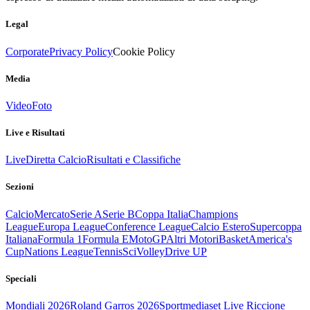
Legal
Corporate
Privacy Policy
Cookie Policy
Media
Video
Foto
Live e Risultati
Live
Diretta Calcio
Risultati e Classifiche
Sezioni
Calcio
Mercato
Serie A
Serie B
Coppa Italia
Champions
League
Europa League
Conference League
Calcio Estero
Supercoppa
Italiana
Formula 1
Formula E
MotoGP
Altri Motori
Basket
America's
Cup
Nations League
Tennis
Sci
Volley
Drive UP
Speciali
Mondiali 2026
Roland Garros 2026
Sportmediaset Live Riccione